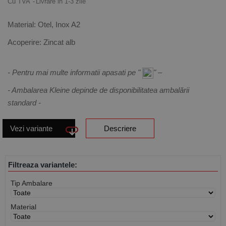
Cu TVA
Livrare in 1-3 zile
Material:
Otel, Inox A2
Acoperire:
Zincat alb
- Pentru mai multe informatii apasati pe "
" –
- Ambalarea Kleine depinde de disponibilitatea ambalării
standard -
Vezi variante
Descriere
Filtreaza variantele:
Tip Ambalare
Material