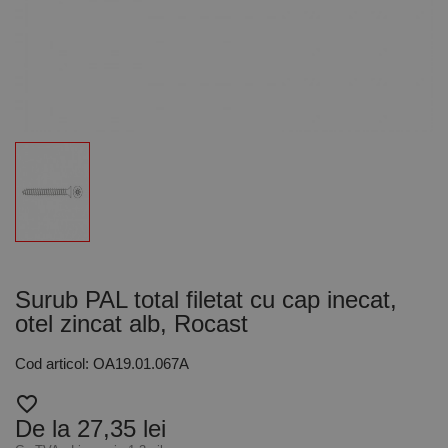
Surub PAL total filetat cu cap inecat,
otel zincat alb, Rocast
Cod articol: OA19.01.067A
favorite_border
De la 27,35 lei