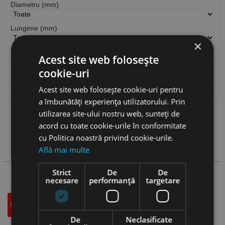
Diametru (mm)
Lungime (mm)
×
Tip cap surub
Acest site web folosește
cookie-uri
Cantitate / Ambalare
Acest site web folosește cookie-uri pentru
a îmbunătăți experiența utilizatorului. Prin
utilizarea site-ului nostru web, sunteți de
Vezi
produse
acord cu toate cookie-urile în conformitate
cu Politica noastră privind cookie-urile.
Cauta produs
Află mai multe
Strict
De
De
necesare
performanță
targetare
Descriere
Specificatii Tehnice
Accesorii
De
Neclasificate