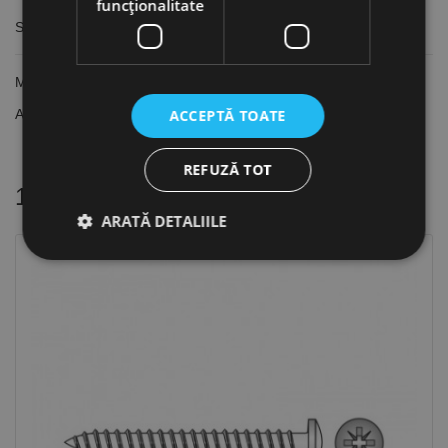
funcţionalitate
Surub PAL total filetat cu cap inecat, otel zincat alb, Rocast
Material:
Otel, Inox A2
ACCEPTĂ TOATE
Acoperire:
Zincat alb
REFUZĂ TOT
14 alte produse
in aceeasi categorie
ARATĂ DETALIILE
Strict necesare
De performanță
De targetare
De funcţionalitate
Neclasificate
Cookie-urile strict necesare permit funcționalitatea
principală a site-ului web, cum ar fi autentificarea
utilizatorului și gestionarea contului. Site-ul web nu
poate fi utilizat corect fără cookie-uri strict necesare.