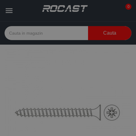
0

Cauta