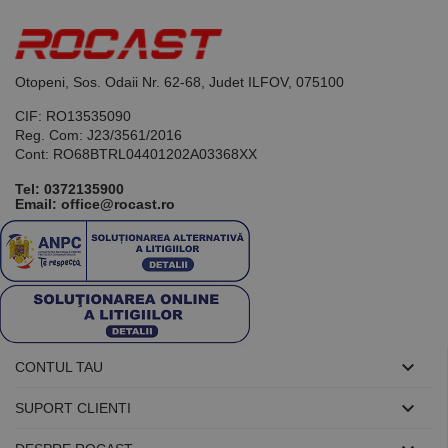
de scop
general
utilizat pentru
menținerea
variabilelor de
Otopeni, Sos. Odaii Nr. 62-68, Judet ILFOV, 075100
sesiune ale
utilizatorului.
În mod
CIF: RO13535090
normal, este
Reg. Com: J23/3561/2016
un număr
generat
Cont: RO68BTRL04401202A03368XX
aleatoriu,
modul în care
Tel:
0372135900
este utilizat
Email: office@rocast.ro
poate fi
specific site-
ului, dar un
bun exemplu
este
menținerea
stării de
conectare
pentru un
utilizator între
pagini.

CONTUL TAU

SUPORT CLIENTI
Furnizor /