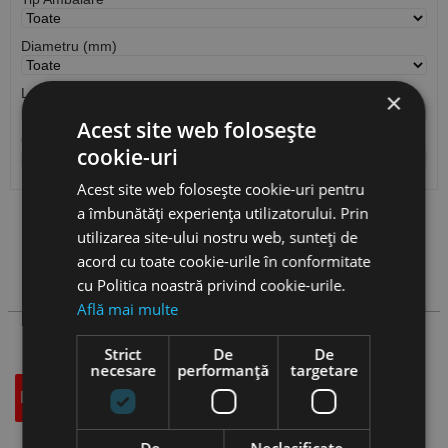
Diametru (mm)
Lungime (mm)
×
Acest site web folosește
Cantitate / Ambalare
cookie-uri
Acest site web folosește cookie-uri pentru
a îmbunătăți experiența utilizatorului. Prin
Vezi
produse
utilizarea site-ului nostru web, sunteți de
acord cu toate cookie-urile în conformitate
Cauta produs
cu Politica noastră privind cookie-urile.
Află mai multe
Strict
De
De
necesare
performanță
targetare
Descriere
Specificatii Tehnice
Accesorii
De
Neclasificate