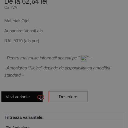
De la 62,64 lei
Cu TVA
Material: Oțel
Acoperire: Vopsit alb
RAL 9010 (alb pur)
- Pentru mai multe informatii apasati pe "
" –
- Ambalarea “Kleine” depinde de disponibilitatea ambalării
standard –
Vezi variante
Descriere
Filtreaza variantele:
Tip Ambalare