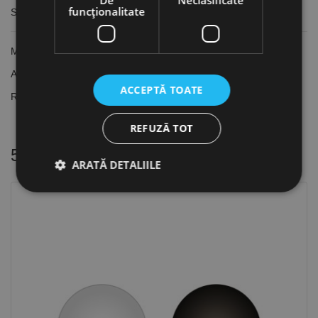
funcţionalitate
Surub cu cap tesit, vopsit alb, RAL 9010, pentru beton, Rocast
Material: Oțel
Acoperire: Vopsit alb
ACCEPTĂ TOATE
RAL 9010 (alb pur)
REFUZĂ TOT
5 alte produse
in aceeasi categorie
ARATĂ DETALIILE
Strict necesare
De performanță
De targetare
De funcţionalitate
Neclasificate
Cookie-urile strict necesare permit funcționalitatea
principală a site-ului web, cum ar fi autentificarea
utilizatorului și gestionarea contului. Site-ul web nu