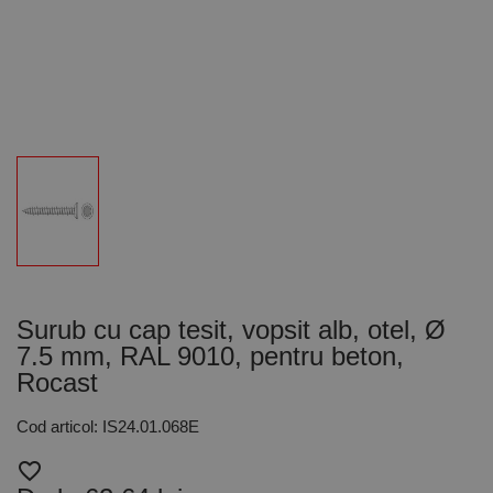
Surub cu cap tesit, vopsit alb, otel, Ø
7.5 mm, RAL 9010, pentru beton,
Rocast
Cod articol: IS24.01.068E
favorite_border