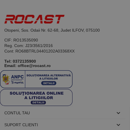
identificator
de scop
general
utilizat pentru
menținerea
variabilelor de
sesiune ale
Otopeni, Sos. Odaii Nr. 62-68, Judet ILFOV, 075100
utilizatorului.
În mod
normal, este
CIF: RO13535090
un număr
Reg. Com: J23/3561/2016
generat
Cont: RO68BTRL04401202A03368XX
aleatoriu,
modul în care
este utilizat
Tel:
0372135900
poate fi
Email: office@rocast.ro
specific site-
ului, dar un
bun exemplu
este
menținerea
stării de
conectare
pentru un
utilizator între
pagini.

CONTUL TAU

SUPORT CLIENTI