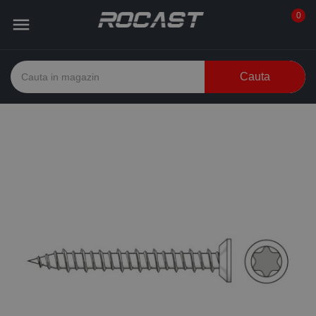
0

Cauta