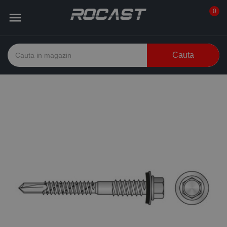
0

Cauta