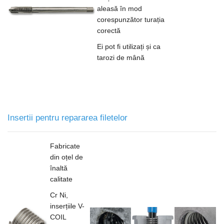
aleasă în mod
corespunzător turația
corectă
Ei pot fi utilizați și ca
tarozi de mână
Insertii pentru repararea filetelor
Fabricate
din oțel de
înaltă
calitate
Cr Ni,
inserțiile V-
COIL