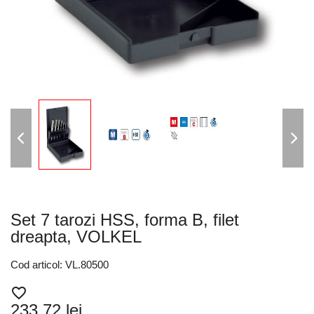
Set 7 tarozi HSS, forma B, filet
dreapta, VOLKEL
Cod articol: VL.80500
favorite_border
233,72 lei