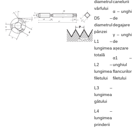
diametrul
canelurii
vârfului
α – unghi
D5 –
de
diametrul
degajare
pânzei
γ – unghi
L1 –
de
lungimea
așezare
totală
α1 –
L2 –
unghiul
lungimea
flancurilor
filetului
filetului
L3 –
lungimea
gâtului
L4 –
lungimea
prinderii