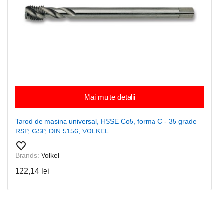
Mai multe detalii
Tarod de masina universal, HSSE Co5, forma C - 35 grade
RSP, GSP, DIN 5156, VOLKEL
favorite_border
Brands:
Volkel
122,14 lei