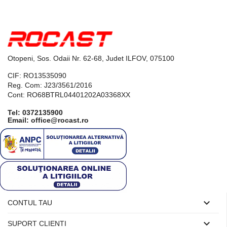
Otopeni, Sos. Odaii Nr. 62-68, Judet ILFOV, 075100
CIF: RO13535090
Reg. Com: J23/3561/2016
Cont: RO68BTRL04401202A03368XX
Tel:
0372135900
Email: office@rocast.ro

CONTUL TAU

SUPORT CLIENTI