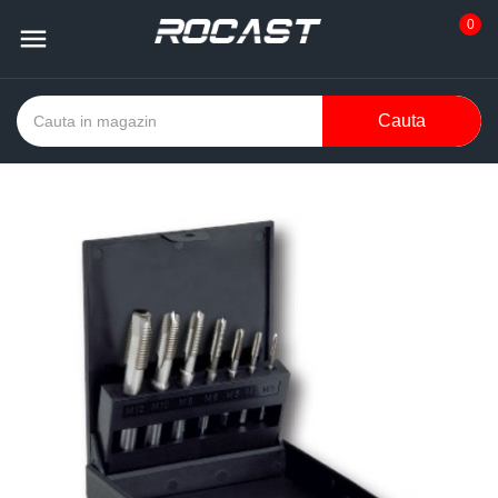
0

Cauta