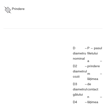
Prindere
D –
P – pasul
diametru
filetului
nominal
a –
D2 –
prindere
diametrul
m –
cozii
lățimea
D3 –
de
diametrul
contact
gâtului
n –
D4 –
lățimea