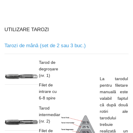
UTILIZARE TAROZI
Tarozi de mână (set de 2 sau 3 buc.)
Tarod de
degroșare
(nr. 1)
La tarodul
Filet de
pentru filetare
intrare cu
manuală este
6-8 spire
valabil faptul
că după două
Tarod
rotiri ale
intermediar
tarodului
(nr. 2)
trebuie
Filet de
realizată un