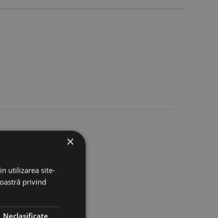
×
n utilizarea site-
noastră privind
Neclasificate