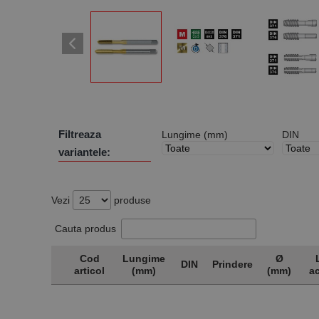
Filtreaza
Lungime (mm)
DIN
variantele:
Vezi
produse
Cauta produs
Cod
Lungime
Ø
DIN
Prindere
articol
(mm)
(mm)
ac
Cod
Lungime
DIN
Prindere
Ø
articol
(mm)
(mm)
ac