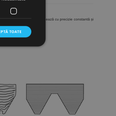
Operația de filetare se realizează cu precizie constantă și
EPTĂ TOATE
icate
torului și gestionarea
com pentru a aminti
orilor. Este necesar
corect.
cesta este un
ea variabilelor de
măr generat
 site-ului, dar un bun