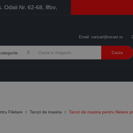
Odaii Nr. 62-68, Ilfov,
Email:
vanzari@rocast.ro
Cauta
BRANDURI
CONTACT
RESURSE
BUSINESS
ntru Filetare
Tarozi de masina
Tarozi de masina pentru filetare p