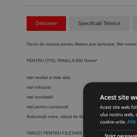
Descriere
Specificatii Tehnice
Tarozi de masina pentru filetare prin laminare, filet me
PENTRU OTEL PANA LA 900 N/mm²
oțel nealiat și slab aliat
oțel refractar
Acest site w
oțel inoxidabil
Acest site web fol
oțel pentru construcții
ului nostru web, s
Anduranță mare, viteză de filetare crescută
cookie-urile.
Află
TAROZI PENTRU FILETARE PRIN LAMINARE
Strict necesar