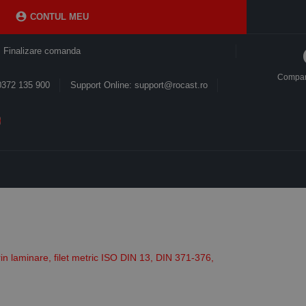

CONTUL MEU
Finalizare comanda
Compa
0372 135 900
Support Online: support@rocast.ro
rin laminare, filet metric ISO DIN 13, DIN 371-376,