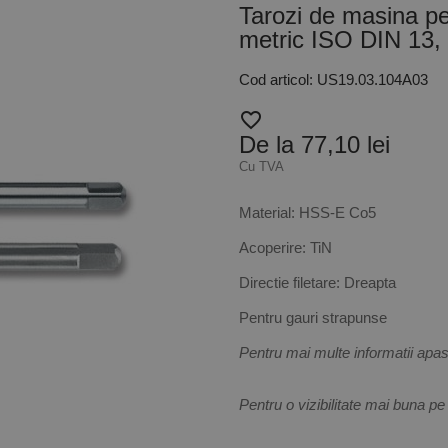
Tarozi de masina pent
metric ISO DIN 13
Cod articol: US19.03.104A03
favorite_border
De la 77,10 lei
Cu TVA
Material: HSS-E Co5
Acoperire: TiN
Directie filetare: Dreapta
Pentru gauri strapunse
Pentru mai multe informatii apas
Pentru o vizibilitate mai buna pe 