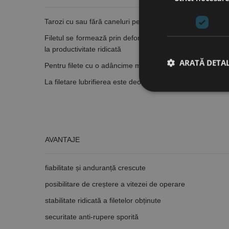
Tarozi cu sau fără caneluri pentru lubrifiere, pentru realiz
Filetul se formează prin deformarea materialului, fără det
la productivitate ridicată
ARATĂ DETAL
Pentru filete cu o adâncime mai mare decât 1,5 x D se vor u
La filetare lubrifierea este deosebit de importantă. Se re
Stri
Cookie-urile strict ne
AVANTAJE
contului. Site-ul web 
Nume
fiabilitate și anduranță crescute
CookieScriptConse
posibilitare de creștere a vitezei de operare
stabilitate ridicată a filetelor obținute
PHPSESSID
securitate anti-rupere sporită