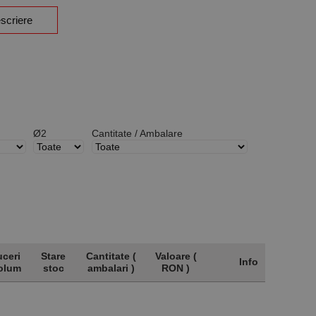
scriere
Ø2
Cantitate / Ambalare
ceri
Stare
Cantitate (
Valoare (
Info
olum
stoc
ambalari )
RON )
ceri
Stare
Cantitate (
Valoare (
Info
olum
stoc
ambalari )
RON )