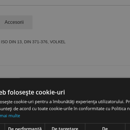
Accesorii
tric ISO DIN 13, DIN 371-376, VOLKEL
eb folosește cookie-uri
osește cookie-uri pentru a îmbunătăți experiența utilizatorului. Pri
unteți de acord cu toate cookie-urile în conformitate cu Politica 
 mai multe
e
De performanță
De targetare
De