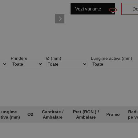
Vezi variante
De
Prindere
Ø (mm)
Lungime activa (mm)
Lungime
Cantitate /
Pret (RON ) /
Redu
Ø2
Promo
tiva (mm)
Ambalare
Ambalare
pe v
Lungime
Ø2
Cantitate /
Pret (RON ) /
Promo
Redu
tiva (mm)
Ambalare
Ambalare
pe v