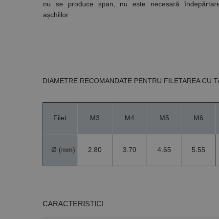
nu se produce șpan, nu este necesară îndepărtar
așchiilor
Nume
PrestaShop-[abcdef
Nume
Furnizor /
Nume
Domeniu
sib_cuid
_ga
uuid
DIAMETRE RECOMANDATE PENTRU FILETAREA CU T
MediaMat
sibautoma
Filet
M3
M4
M5
M6
_ga_DLLLWQBGGX
Ø (mm)
2.80
3.70
4.65
5.55
CARACTERISTICI