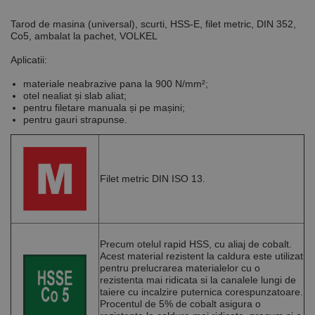
Tarod de masina (universal), scurti, HSS-E, filet metric, DIN 352,
Co5, ambalat la pachet, VOLKEL
Aplicatii:
materiale neabrazive pana la 900 N/mm²;
otel nealiat și slab aliat;
pentru filetare manuala și pe mașini;
pentru gauri strapunse.
Filet metric DIN ISO 13.
Precum otelul rapid HSS, cu aliaj de cobalt.
Acest material rezistent la caldura este utilizat
pentru prelucrarea materialelor cu o
rezistenta mai ridicata si la canalele lungi de
taiere cu incalzire puternica corespunzatoare.
Procentul de 5% de cobalt asigura o