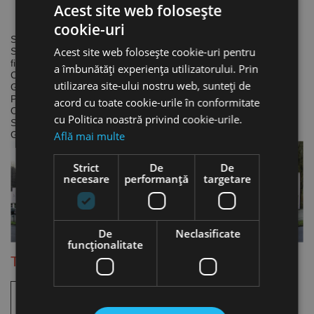
Acest site web folosește
VÖLKEL.
cookie-uri
Specializare
Acest site web folosește cookie-uri pentru
Se concentreaza pe ceea ce știe cel mai bine: scule pentru
filetare.
a îmbunătăți experiența utilizatorului. Prin
Calitate
utilizarea site-ului nostru web, sunteți de
Garanteaza o calitate buna și constanta pentru industrie.
Preturi
acord cu toate cookie-urile în conformitate
Ofera cele mai bune preturi pentru produse de calitate.
cu Politica noastră privind cookie-urile.
Servicii
Află mai multe
Garanteaza livrarea la timp a tuturor produselor din program.
Strict
De
De
necesare
performanță
targetare
De
Neclasificate
funcţionalitate
Tarozi de mana (set de 2 sau 3 buc.)
Tarod de
degroșare
(nr. 1).
Filet