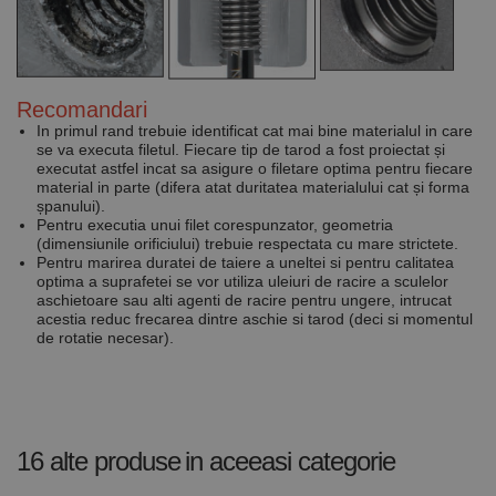
În mod
normal, este
un număr
generat
aleatoriu,
modul în care
este utilizat
Recomandari
poate fi
In primul rand trebuie identificat cat mai bine materialul in care
specific site-
ului, dar un
se va executa filetul. Fiecare tip de tarod a fost proiectat și
bun exemplu
executat astfel incat sa asigure o filetare optima pentru fiecare
este
material in parte (difera atat duritatea materialului cat și forma
menținerea
șpanului).
stării de
Pentru executia unui filet corespunzator, geometria
conectare
pentru un
(dimensiunile orificiului) trebuie respectata cu mare strictete.
utilizator între
Pentru marirea duratei de taiere a uneltei si pentru calitatea
pagini.
optima a suprafetei se vor utiliza uleiuri de racire a sculelor
aschietoare sau alti agenti de racire pentru ungere, intrucat
acestia reduc frecarea dintre aschie si tarod (deci si momentul
de rotatie necesar).
Furnizor /
Nume
Expirare
Descriere
Domeniu
Furnizor
PrestaShop-
.www.rocast.ro
11 ani 5
Nume
Furnizor /
/
Expirare
Descriere
Nume
Expirare
Descriere
[abcdef0123456789]
luni
Domeniu
Domeniu
{32}
16 alte produse
in aceeasi categorie
_ga
uuid
6 luni 1
2 ani
Acest
Acest nume
MediaMath Inc.
Google
sib_cuid
.www.rocast.ro
6 luni 1
zi
cookie este
de cookie
sibautomation.com
LLC