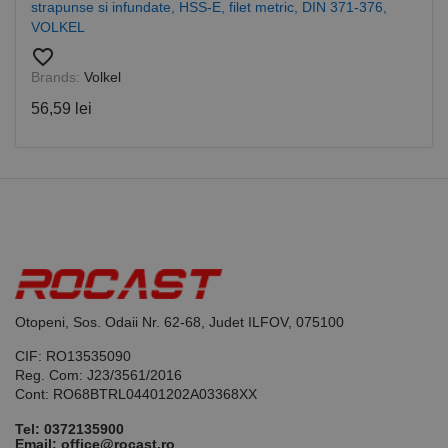
strapunse si infundate, HSS-E, filet metric, DIN 371-376,
datele
despre
VOLKEL
vizitatori,
sesiuni și
favorite_border
campanii
Brands:
Volkel
pentru
rapoartele
56,59 lei
de analiză a
site-urilor.
_ga_DLLLWQBGGX
.rocast.ro
2 ani
Acest cookie
este folosit
de Google
Analytics
pentru a
persista
starea
sesiunii.
Otopeni, Sos. Odaii Nr. 62-68, Judet ILFOV, 075100
CIF: RO13535090
Reg. Com: J23/3561/2016
Cont: RO68BTRL04401202A03368XX
Tel:
0372135900
Email: office@rocast.ro