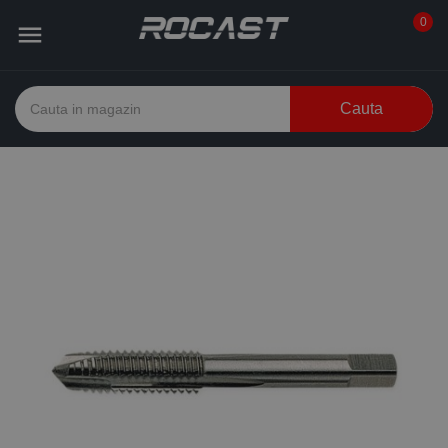
0

Cauta