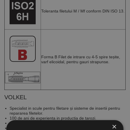
Toleranta filetului M / Mf conform DIN ISO 13.
Forma B Filet de intrare cu 4-5 spire teșite,
varf elicoidal, pentru gauri strapunse.
VOLKEL
Specialist in scule pentru filetare și sisteme de insertii pentru
repararea filetelor.
100 de ani de experienta in productia de tarozi.
Companie cu sediul in Remscheid, Germania.
×
Clienti din 70 de tari sunt satisfacuti de calitatea produselor