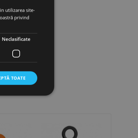
n utilizarea site-
noastră privind
Neclasificate
EPTĂ TOATE
icate
torului și gestionarea