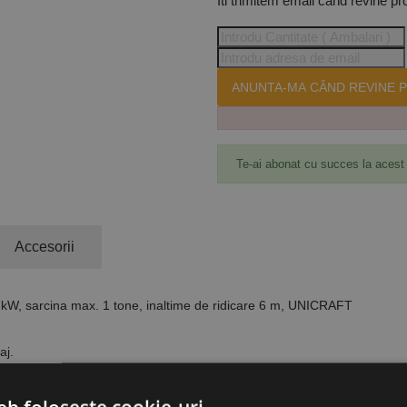
Iti trimitem email cand revine pr
ANUNTA-MA CÂND REVINE P
Te-ai abonat cu succes la acest
Accesorii
.4 kW, sarcina max. 1 tone, inaltime de ridicare 6 m, UNICRAFT
aj.
rire de urgenta.