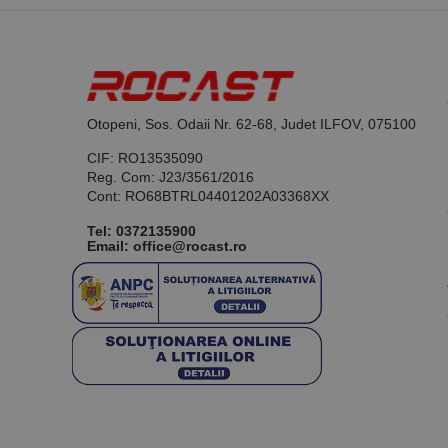
Otopeni, Sos. Odaii Nr. 62-68, Judet ILFOV, 075100
CIF: RO13535090
Reg. Com: J23/3561/2016
Cont: RO68BTRL04401202A03368XX
Tel:
0372135900
Email: office@rocast.ro