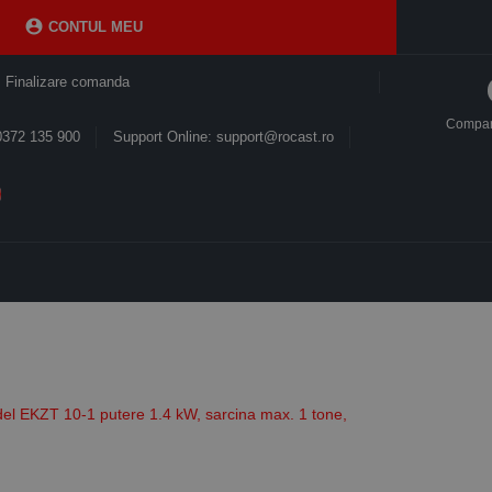

CONTUL MEU
Finalizare comanda
Compa
0372 135 900
Support Online: support@rocast.ro
model EKZT 10-1 putere 1.4 kW, sarcina max. 1 tone,