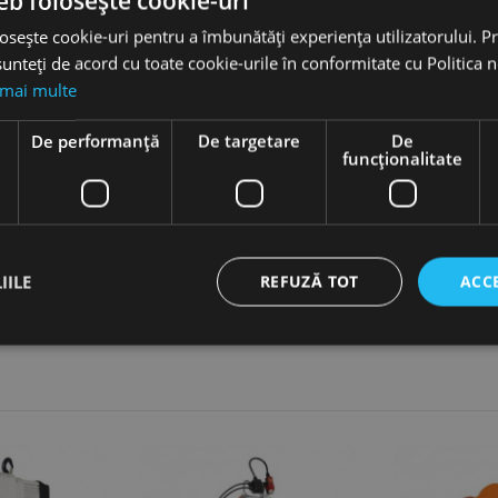
eb folosește cookie-uri
osește cookie-uri pentru a îmbunătăți experiența utilizatorului. Pri
unteți de acord cu toate cookie-urile în conformitate cu Politica 
 mai multe
tru deplasarea pe sina (profil I - latime 74-180 mm).
e
De performanță
De targetare
De
funcţionalitate
IILE
REFUZĂ TOT
ACC
ct necesare
De performanță
De targetare
De funcţionalitate
Neclasif
cesare permit funcționalitatea principală a site-ului web, cum ar fi autentificarea utiliza
nu poate fi utilizat corect fără cookie-uri strict necesare.
Furnizor /
Expirare
Descriere