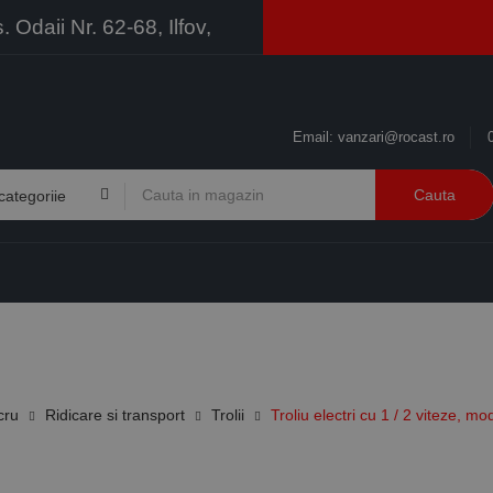
Odaii Nr. 62-68, Ilfov,
Email:
vanzari@rocast.ro
Cauta
BRANDURI
CONTACT
RESURSE
BUSINESS
cru
Ridicare si transport
Trolii
Troliu electri cu 1 / 2 viteze, 