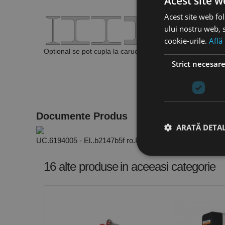
Acest site w
Acest site web fol
ului nostru web, s
cookie-urile.
Află
Optional se pot cupla la carucioare actionate electric pen
Strict necesar
Documente Produs
ARATĂ DETAL
UC.6194005 - El..b2147b5f ro.PDF
16 alte produse
in aceeasi categorie
Stri
Cookie-urile strict ne
contului. Site-ul web 
Nume