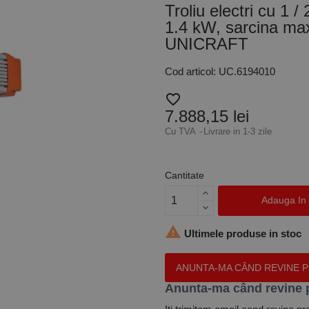
Troliu electri cu 1 
1.4 kW, sarcina max.
UNICRAFT
Cod articol: UC.6194010
favorite_border
7.888,15 lei
Cu TVA
Livrare in 1-3 zile
Cantitate
Adauga In

Ultimele produse in stoc
ANUNTA-MA CÂND REVINE 
Anunta-ma când revine 