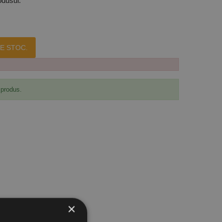
odusul.
E STOC.
 produs.
×