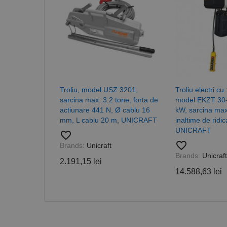
CookieScriptConse
PHPSESSID
Troliu, model USZ 3201,
Troliu electri cu 
sarcina max. 3.2 tone, forta de
model EKZT 30-
actiunare 441 N, Ø cablu 16
kW, sarcina max
Nume
mm, L cablu 20 m, UNICRAFT
inaltime de ridi
PrestaShop-[abcdef
Nume
Furnizor /
UNICRAFT
Nume
favorite_border
Domeniu
sib_cuid
favorite_border
Brands:
Unicraft
_ga
uuid
MediaMat
Brands:
Unicraft
sibautoma
2.191,15 lei
14.588,63 lei
_ga_DLLLWQBGGX