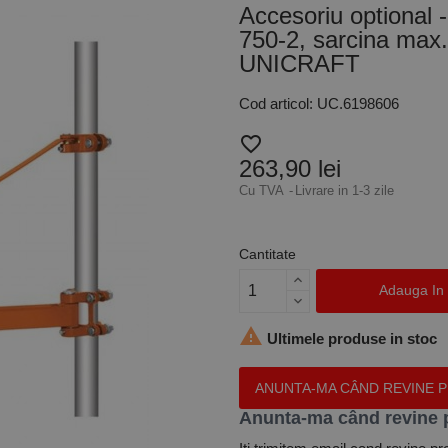
Accesoriu optional 
750-2, sarcina max.
UNICRAFT
Cod articol: UC.6198606
favorite_border
263,90 lei
Cu TVA
Livrare in 1-3 zile
Cantitate
Adauga In

Ultimele produse in stoc
ANUNTA-MA CÂND REVINE 
Anunta-ma când revine 