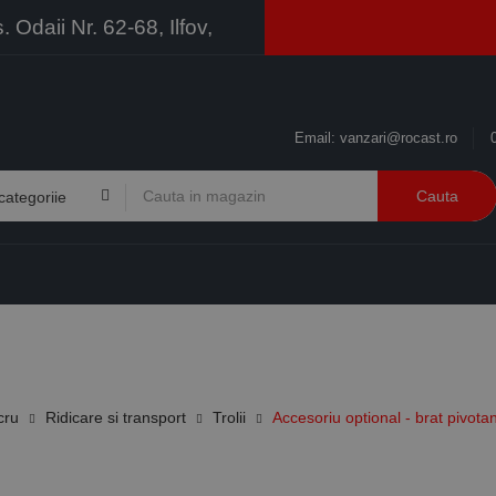
Odaii Nr. 62-68, Ilfov,
Email:
vanzari@rocast.ro
Cauta
BRANDURI
CONTACT
RESURSE
BUSINESS
cru
Ridicare si transport
Trolii
Accesoriu optional - brat pivot