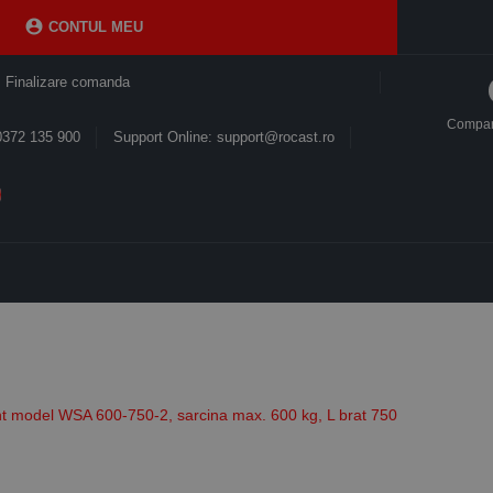

CONTUL MEU
Finalizare comanda
Compa
0372 135 900
Support Online: support@rocast.ro
ant model WSA 600-750-2, sarcina max. 600 kg, L brat 750