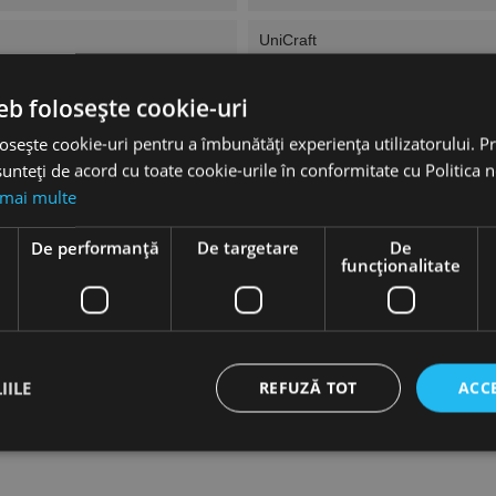
UniCraft
WSA 600-750-2
eb folosește cookie-uri
osește cookie-uri pentru a îmbunătăți experiența utilizatorului. Pri
6.1 Kg
unteți de acord cu toate cookie-urile în conformitate cu Politica 
 mai multe
600 Kg
e
De performanță
De targetare
De
MES 250-2-MES 600-2
funcţionalitate
750 Mm
IILE
REFUZĂ TOT
ACC