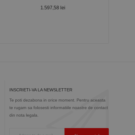
 despre vizitatori,
1.597,58 lei
1.303,61 lei
a starea sesiunii.
INSCRIETI-VA LA NEWSLETTER
Te poti dezabona in orice moment. Pentru aceasta
te rugam sa folosesti informatiile noastre de contact
din nota legala.