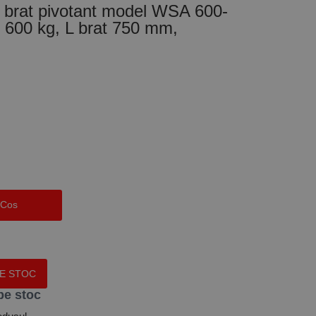
- brat pivotant model WSA 600-
 600 kg, L brat 750 mm,
 Cos
PE STOC
pe stoc