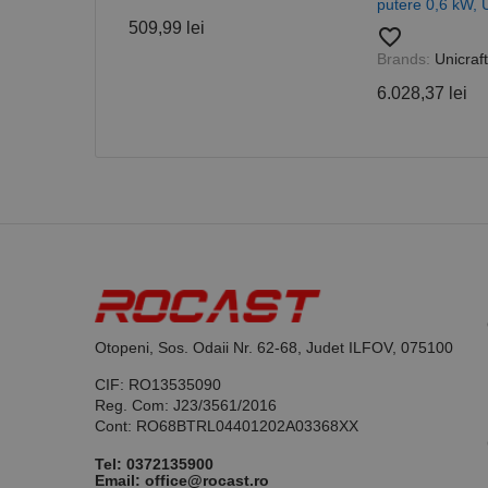
putere 0,6 kW,
509,99 lei
favorite_border
_ga_DLLLWQBGGX
Brands:
Unicraft
6.028,37 lei
Otopeni, Sos. Odaii Nr. 62-68, Judet ILFOV, 075100
CIF: RO13535090
Reg. Com: J23/3561/2016
Cont: RO68BTRL04401202A03368XX
Tel:
0372135900
Email: office@rocast.ro