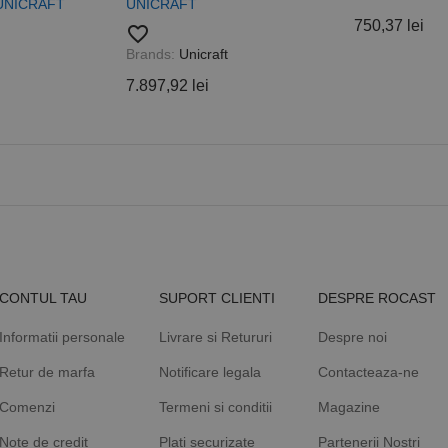
de pagină dintr-un site și este utilizat pentru a calcula datele
 UNICRAFT
UNICRAFT
sesiuni și campanii pentru rapoartele de analiză a site-urilor.
750,37 lei
favorite_border
.rocast.ro
2 ani
Acest cookie este folosit de Google Analytics pentru a persist
Brands:
Unicraft
7.897,92 lei
CONTUL TAU
SUPORT CLIENTI
DESPRE ROCAST
Informatii personale
Livrare si Retururi
Despre noi
Retur de marfa
Notificare legala
Contacteaza-ne
Comenzi
Termeni si conditii
Magazine
Note de credit
Plati securizate
Partenerii Nostri