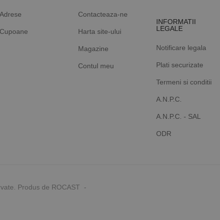
Adrese
Contacteaza-ne
INFORMATII
LEGALE
Cupoane
Harta site-ului
Notificare legala
Magazine
Plati securizate
Contul meu
Termeni si conditii
A.N.P.C.
A.N.P.C. - SAL
ODR
rvate. Produs de ROCAST -