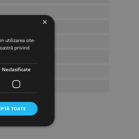
×
n utilizarea site-
noastră privind
Neclasificate
EPTĂ TOATE