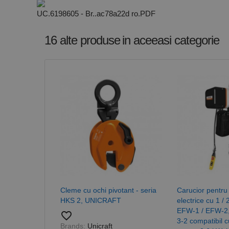
Stri
UC.6198605 - Br..ac78a22d ro.PDF
Cookie-urile strict ne
contului. Site-ul web 
16 alte produse
in aceeasi categorie
Nume
CookieScriptConse
PHPSESSID
Nume
PrestaShop-[abcdef
Nume
Furnizor /
Nume
Domeniu
Cleme cu ochi pivotant - seria
Carucior pentru t
sib_cuid
HKS 2, UNICRAFT
electrice cu 1 / 
_ga
uuid
MediaMat
sibautoma
EFW-1 / EFW-2
favorite_border
3-2 compatibil 
Brands:
Unicraft