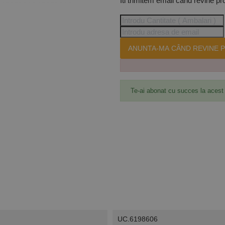
Iti trimitem email cand revine pr
ANUNTA-MA CÂND REVINE P
Te-ai abonat cu succes la acest
UC.6198606