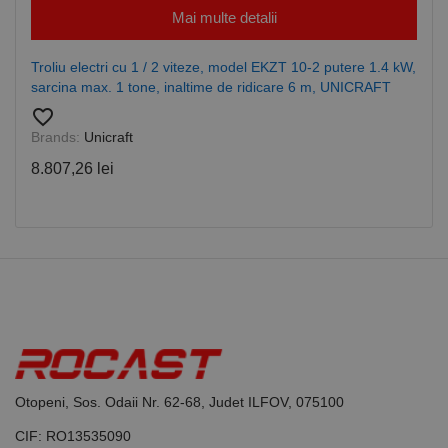
CookieScriptConsent
1 lună
Acest cookie
CookieScript
Mai multe detalii
este utilizat
www.rocast.ro
de serviciul
Cookie-
Script.com
Troliu electri cu 1 / 2 viteze, model EKZT 10-2 putere 1.4 kW,
pentru a
sarcina max. 1 tone, inaltime de ridicare 6 m, UNICRAFT
aminti
preferințele
favorite_border
de
consimțământ
Brands:
Unicraft
ale cookie-
urilor
8.807,26 lei
vizitatorilor.
Este necesar
ca bannerul
cookie
Cookie-
Script.com să
funcționeze
corect.
Google
Privacy Policy
PHPSESSID
65 ani 8
Cookie
PHP.net
luni
generat de
www.rocast.ro
aplicații
bazate pe
limbajul PHP.
Acesta este un
identificator
de scop
Otopeni, Sos. Odaii Nr. 62-68, Judet ILFOV, 075100
general
utilizat pentru
CIF: RO13535090
menținerea