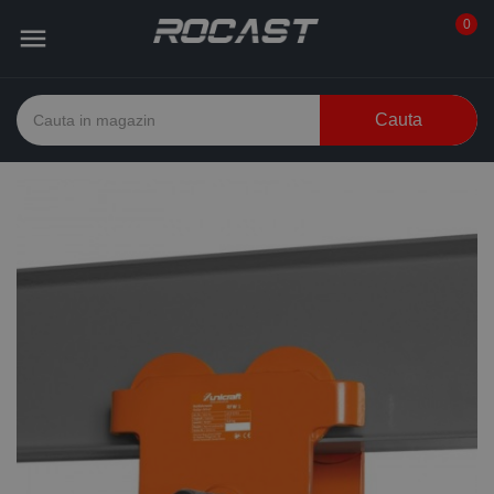
0

Cauta