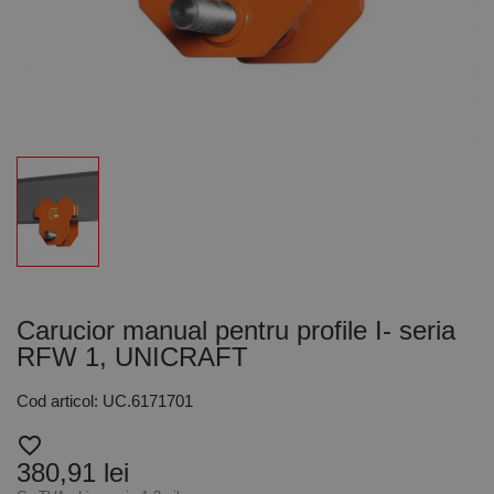
Carucior manual pentru profile I- seria
RFW 1, UNICRAFT
Cod articol: UC.6171701
favorite_border
380,91 lei