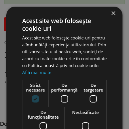
×
Acest site web folosește
Descriere
Specificatii Tehnice
Accesorii
cookie-uri
Acest site web folosește cookie-uri pentru
Cleme cu ochi pivotant - seria HKS 1, UNICRAFT
a îmbunătăți experiența utilizatorului. Prin
utilizarea site-ului nostru web, sunteți de
Clema de agatare cu ochi pivotant 180°.
SIstem de blocare cu parghie ce fixarea sigur produsele
acord cu toate cookie-urile în conformitate
transportate, chiar daca pozitia de prindere nu corespunde
cu Politica noastră privind cookie-urile.
directiei de tragere.
Află mai multe
Sarcina minima este de 20% din capacitatea de incarcare
specificata.
Duritatea suprafetei marfurilor transportate nu trebuie sa
Strict
De
De
depaseasca HRC 30.
necesare
performanță
targetare
De
Neclasificate
funcţionalitate
Documente Produs