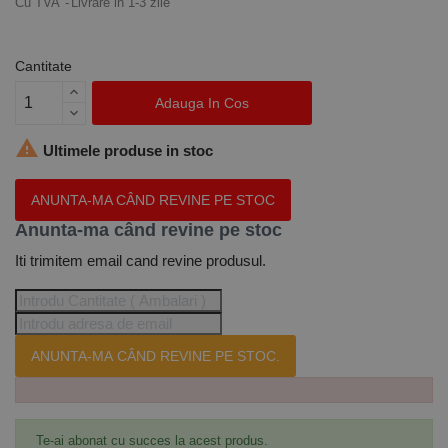
Cu TVA
Livrare in 1-3 zile
Cantitate
Adauga In Cos

Ultimele produse in stoc
ANUNTA-MA CÂND REVINE PE STOC
Anunta-ma când revine pe stoc
Iti trimitem email cand revine produsul.
ANUNTA-MA CÂND REVINE PE STOC.
Te-ai abonat cu succes la acest produs.