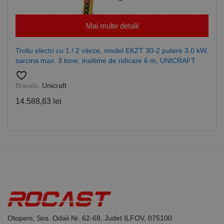
CookieScriptConsent
1 lună
Acest cookie
CookieScript
este utilizat
www.rocast.ro
de serviciul
Mai multe detalii
Cookie-
Script.com
pentru a
Troliu electri cu 1 / 2 viteze, model EKZT 30-2 putere 3.0 kW,
aminti
preferințele
sarcina max. 3 tone, inaltime de ridicare 6 m, UNICRAFT
de
favorite_border
consimțământ
ale cookie-
Brands:
Unicraft
urilor
vizitatorilor.
14.588,63 lei
Este necesar
ca bannerul
cookie
Cookie-
Script.com să
funcționeze
corect.
Google
Privacy Policy
PHPSESSID
65 ani 8
Cookie
PHP.net
luni
generat de
www.rocast.ro
aplicații
bazate pe
limbajul PHP.
Acesta este un
identificator
de scop
general
Otopeni, Sos. Odaii Nr. 62-68, Judet ILFOV, 075100
utilizat pentru