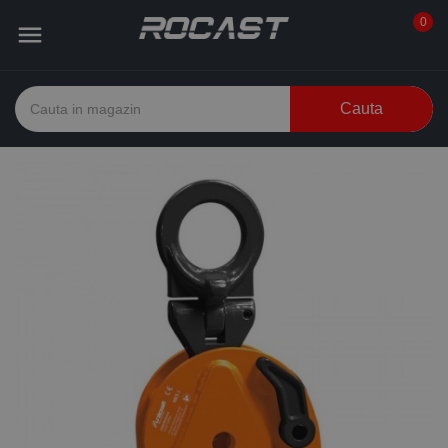
0

Cauta