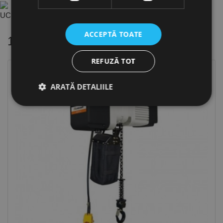
UC.6172001 - Cl..fc2b9ad2 ro.PDF
ACCEPTĂ TOATE
16 alte produse
in aceeasi categorie
REFUZĂ TOT
ARATĂ DETALIILE
Strict necesare
De performanță
De targetare
De funcţionalitate
Neclasificate
Cookie-urile strict necesare permit funcționalitatea
principală a site-ului web, cum ar fi autentificarea
utilizatorului și gestionarea contului. Site-ul web nu
poate fi utilizat corect fără cookie-uri strict necesare.
Furnizor /
Nume
Expirare
Descriere
Domeniu