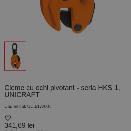
Cleme cu ochi pivotant - seria HKS 1,
UNICRAFT
Cod articol: UC.6172001
favorite_border
341,69 lei