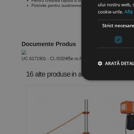
Pentru crearea rapida a unui punct de ancorare.
ului nostru web, s
Potrivite pentru sustinerea palanelor, scripetelor si sarc
cookie-urile.
Află
Strict necesar
Documente Produs
UC.6171901 - Cl..f1924f5e ro.PDF
ARATĂ DETAL
16 alte produse
in aceeasi categorie
Stri
Cookie-urile strict ne
contului. Site-ul web 
Nume
CookieScriptConse