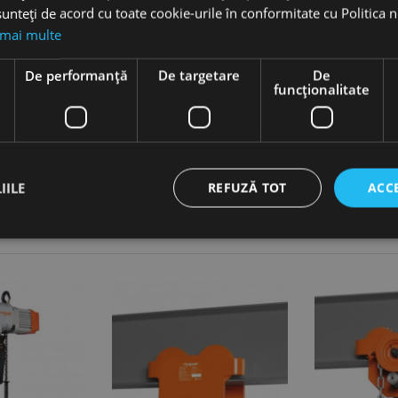
unteți de acord cu toate cookie-urile în conformitate cu Politica 
inilor.
 mai multe
e
De performanță
De targetare
De
funcţionalitate
IILE
REFUZĂ TOT
ACC
ct necesare
De performanță
De targetare
De funcţionalitate
Neclasif
cesare permit funcționalitatea principală a site-ului web, cum ar fi autentificarea utiliza
nu poate fi utilizat corect fără cookie-uri strict necesare.
Furnizor /
Expirare
Descriere
Domeniu
nt
1 lună
Acest cookie este utilizat de serviciul Cookie-Script.
CookieScript