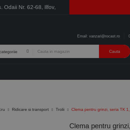
Odaii Nr. 62-68, Ilfov,
Email:
vanzari@rocast.ro
Cauta
BRANDURI
CONTACT
RESURSE
BUSINESS
cru
Ridicare si transport
Trolii
Clema pentru grinzi, seria TK
Clema pentru grinzi