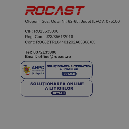
Otopeni, Sos. Odaii Nr. 62-68, Judet ILFOV, 075100
CIF: RO13535090
Reg. Com: J23/3561/2016
Cont: RO68BTRL04401202A03368XX
Tel:
0372135900
Email: office@rocast.ro