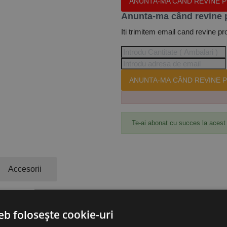
ANUNTA-MA CÂND REVINE 
Anunta-ma când revine 
Iti trimitem email cand revine pr
ANUNTA-MA CÂND REVINE P
Te-ai abonat cu succes la acest
Accesorii
putere 1.0 kW, sarcina max. fara/cu scripete 250/500 kg, h de ridicar
eb folosește cookie-uri
 oprire de urgenta.