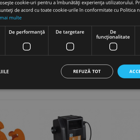
e capete.
osește cookie-uri pentru a îmbunătăți experiența utilizatorului. Pri
atunci cand este decuplat.
unteți de acord cu toate cookie-urile în conformitate cu Politica 
alzirea.
ina dubla.
 mai multe
e
De performanță
De targetare
De
funcţionalitate
IILE
REFUZĂ TOT
ACC
ct necesare
De performanță
De targetare
De funcţionalitate
Neclasif
cesare permit funcționalitatea principală a site-ului web, cum ar fi autentificarea utiliza
nu poate fi utilizat corect fără cookie-uri strict necesare.
Furnizor /
Expirare
Descriere
Domeniu