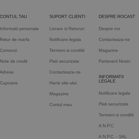
CONTUL TAU
SUPORT CLIENTI
DESPRE ROCAST
Informatii personale
Livrare si Retururi
Despre noi
Retur de marfa
Notificare legala
Contacteaza-ne
Comenzi
Termeni si conditii
Magazine
Note de credit
Plati securizate
Partenerii Nostri
Adrese
Contacteaza-ne
INFORMATII
LEGALE
Cupoane
Harta site-ului
Notificare legala
Magazine
Plati securizate
Contul meu
Termeni si conditii
A.N.P.C.
A.N.P.C. - SAL