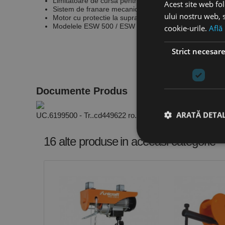
Limitatoare de cursa pentru circuitul electric, la ambel
Acest site web fol
Sistem de franare mecanica ce retine sarcina chiar si 
ului nostru web, s
Motor cu protectie la suprasarcina ce previne suprainc
Modelele ESW 500 / ESW 800 cu scripete, pentru sarc
cookie-urile.
Află
Strict necesar
Documente Produs
ARATĂ DETAL
UC.6199500 - Tr..cd449622 ro.PDF
16 alte produse
in aceeasi categorie
Stri
Cookie-urile strict ne
contului. Site-ul web 
Nume