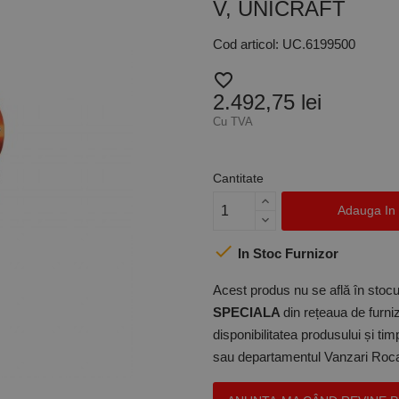
V, UNICRAFT
Cod articol: UC.6199500
favorite_border
2.492,75 lei
Cu TVA
Cantitate
Adauga In

In Stoc Furnizor
Acest produs nu se află în stocul
SPECIALA
din rețeaua de furniz
disponibilitatea produsului și ti
sau departamentul Vanzari Rocas