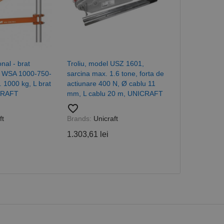
com pentru a aminti
orilor. Este necesar
corect.
cesta este un
ea variabilelor de
măr generat
 site-ului, dar un bun
 utilizator între
nal - brat
Troliu, model USZ 1601,
Carucior pentr
l WSA 1000-750-
sarcina max. 1.6 tone, forta de
electrice cu 1
. 1000 kg, L brat
actiunare 400 N, Ø cablu 11
EFW-1 / EFW
CRAFT
mm, L cablu 20 m, UNICRAFT
2-1 compatibi
Descriere
putere 0,6 
favorite_border
favorite_border
ft
Brands:
Unicraft
Brands:
Unicr
1.303,61 lei
ă prin colectarea
ics - care este o
b de date privind
i frecvent utilizat.
4.553,07 lei
rță parte sau de un
rin atribuirea unui
în fiecare solicitare
 despre vizitatori,
a starea sesiunii.