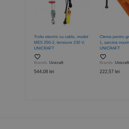
CookieScriptConse
PHPSESSID
Troliu electric cu cablu, model
Clema pentru gr
MES 250-2, tensiune 230 V,
1, sarcina max
UNICRAFT
UNICRAFT
Nume
favorite_border
favorite_border
Brands:
Unicraft
Brands:
Unicraft
PrestaShop-[abcdef
Nume
Furnizor /
Nume
Domeniu
544,08 lei
222,57 lei
sib_cuid
_ga
uuid
MediaMat
sibautoma
_ga_DLLLWQBGGX