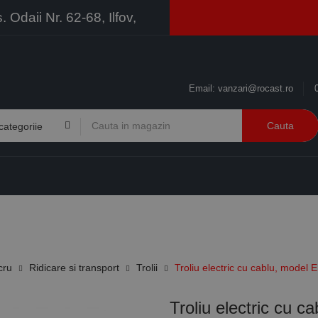
Odaii Nr. 62-68, Ilfov,
Email:
vanzari@rocast.ro
Cauta
BRANDURI
CONTACT
RESURSE
BUSINESS
cru
Ridicare si transport
Trolii
Troliu electric cu cablu, mode
Troliu electric cu 