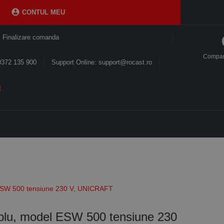

CONTUL MEU
Finalizare comanda
Compa
0372 135 900
Support Online: support@rocast.ro
l ESW 500 tensiune 230 V, UNICRAFT
cablu, model ESW 500 tensiune 230