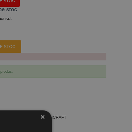
PE STOC
pe stoc
odusul.
E STOC.
 produs.
×
e fara/cu scripete 30/15 m, UNICRAFT