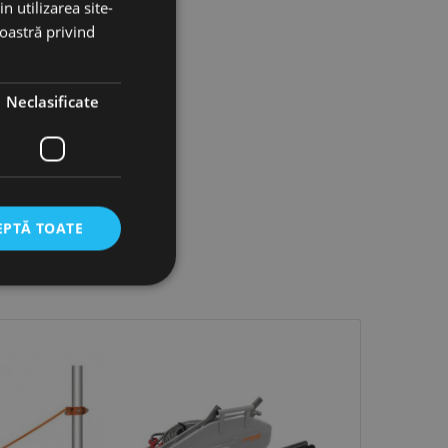
n utilizarea site-
noastră privind
Neclasificate
EPTĂ TOATE
icate
torului și gestionarea