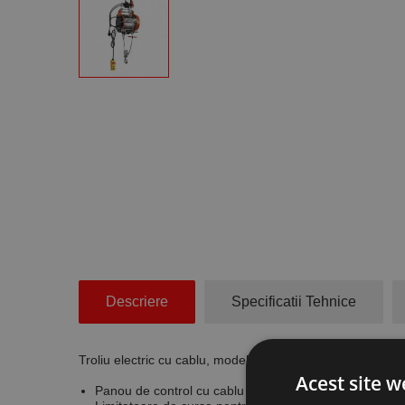
Descriere
Specificatii Tehnice
Troliu electric cu cablu, model ESW 500 tensiune 230 V, 
Acest site w
Panou de control cu cablu de 1.5 m, dotat cu buton de