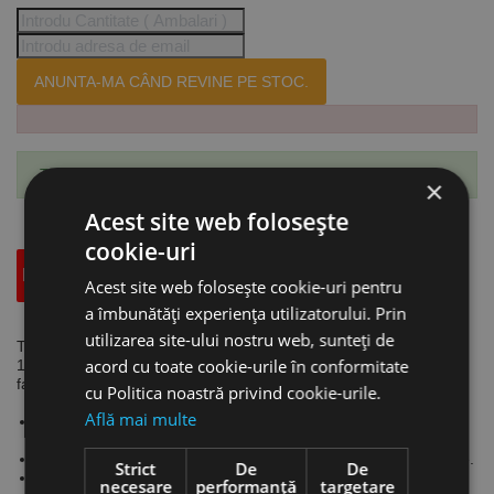
ANUNTA-MA CÂND REVINE PE STOC.
Te-ai abonat cu succes la acest produs.
×
Acest site web folosește
cookie-uri
Descriere
Specificatii Tehnice
Accesorii
Acest site web folosește cookie-uri pentru
a îmbunătăți experiența utilizatorului. Prin
utilizarea site-ului nostru web, sunteți de
Troliu electric cu cablu, model ESW 800 tensiune 230 V, putere
acord cu toate cookie-urile în conformitate
1.3 kW, sarcina max. fara/cu scripete 400/800 kg, h de ridicare
fara/cu scripete 30/15 m, UNICRAFT
cu Politica noastră privind cookie-urile.
Află mai multe
Panou de control cu cablu de 1.5 m, dotat cu buton de oprire
de urgenta.
Limitatoare de cursa pentru circuitul electric, la ambele capete.
Strict
De
De
Sistem de franare mecanica ce retine sarcina chiar si atunci
necesare
performanță
targetare