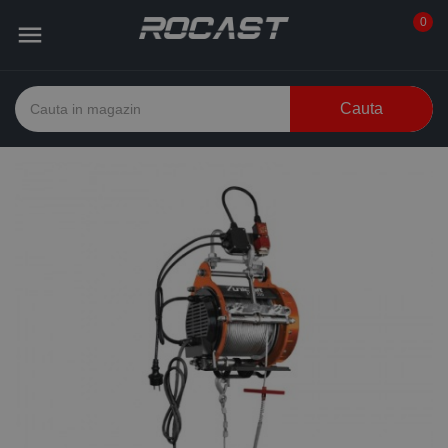
0

Cauta