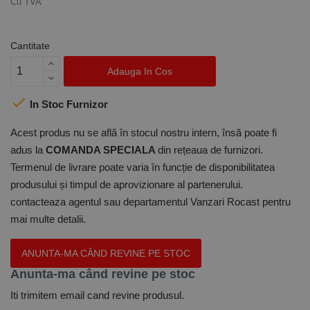
Cu TVA
Cantitate
Adauga In Cos

In Stoc Furnizor
Acest produs nu se află în stocul nostru intern, însă poate fi
adus la
COMANDA SPECIALA
din rețeaua de furnizori.
Termenul de livrare poate varia în funcție de disponibilitatea
produsului și timpul de aprovizionare al partenerului.
contacteaza agentul sau departamentul Vanzari Rocast pentru
mai multe detalii.
ANUNTA-MA CÂND REVINE PE STOC
Anunta-ma când revine pe stoc
Iti trimitem email cand revine produsul.