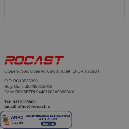
luni
generat de
www.rocast.ro
aplicații
bazate pe
limbajul PHP.
Acesta este un
identificator
de scop
general
utilizat pentru
menținerea
variabilelor de
sesiune ale
utilizatorului.
În mod
normal, este
un număr
generat
Otopeni, Sos. Odaii Nr. 62-68, Judet ILFOV, 075100
aleatoriu,
modul în care
este utilizat
CIF: RO13535090
poate fi
Reg. Com: J23/3561/2016
specific site-
Cont: RO68BTRL04401202A03368XX
ului, dar un
bun exemplu
este
Tel:
0372135900
menținerea
Email: office@rocast.ro
stării de
conectare
pentru un
utilizator între
pagini.