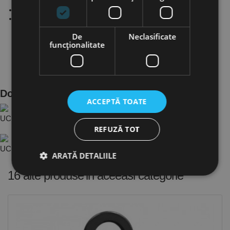
cand este decuplat.
Motor cu protectie la suprasarcina ce previne supraincalzirea.
Modelele ESW 500 / ESW 800 cu scripete, pentru sarcina
dubla.
De
Neclasificate
funcţionalitate
Documente Produs
ACCEPTĂ TOATE
UC.6199800 - Tr..2aa60d3b ro.PDF
REFUZĂ TOT
UC.6199500 - Tr..cd449622 ro.PDF
ARATĂ DETALIILE
16 alte produse
in aceeasi categorie
Strict necesare
De performanță
De targetare
De funcţionalitate
Neclasificate