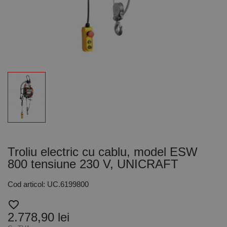
Troliu electric cu cablu, model ESW
800 tensiune 230 V, UNICRAFT
Cod articol: UC.6199800
favorite_border
2.778,90 lei