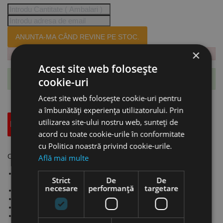
ANUNTA-MA CÂND REVINE PE STOC.
×
Acest site web folosește
cookie-uri
Te-ai abonat cu succes la acest produs.
Acest site web folosește cookie-uri pentru
a îmbunătăți experiența utilizatorului. Prin
utilizarea site-ului nostru web, sunteți de
Descriere
Specificatii Tehnice
Accesorii
acord cu toate cookie-urile în conformitate
cu Politica noastră privind cookie-urile.
Carucior manual pentru profile “I”- seria RFW 0.5, UNICRAFT
Află mai multe
Reglarea la latimea grinzii impiedica miscarea laterala pe
Strict
De
De
traversa.
necesare
performanță
targetare
Dispozitiv anti-rasturnare standard.
Inaltime totala redusa si design compact.
Pentru utilizare pe grinzi I (DIN 1025-1).
Functionare silentioasa datorita rulmentilor cu bile.