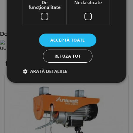
De
Neclasificate
funcţionalitate
Documente Produs
ACCEPTĂ TOATE
UC.6171700 - Ca..df40b6fe ro.PDF
REFUZĂ TOT
16 alte produse
in aceeasi categorie
ARATĂ DETALIILE
Strict necesare
De performanță
De targetare
De funcţionalitate
Neclasificate
Cookie-urile strict necesare permit funcționalitatea
principală a site-ului web, cum ar fi autentificarea
utilizatorului și gestionarea contului. Site-ul web nu