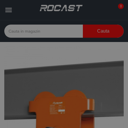
0

Cauta