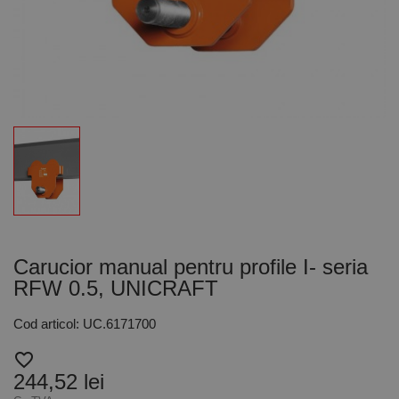
Carucior manual pentru profile I- seria
RFW 0.5, UNICRAFT
Cod articol: UC.6171700
favorite_border
244,52 lei