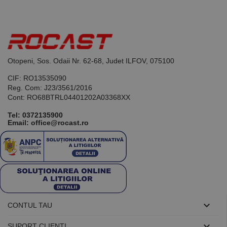
Acesta este un
identificator
de scop
general
utilizat pentru
menținerea
variabilelor de
sesiune ale
utilizatorului.
Otopeni, Sos. Odaii Nr. 62-68, Judet ILFOV, 075100
În mod
normal, este
CIF: RO13535090
un număr
generat
Reg. Com: J23/3561/2016
aleatoriu,
Cont: RO68BTRL04401202A03368XX
modul în care
este utilizat
Tel:
0372135900
poate fi
Email: office@rocast.ro
specific site-
ului, dar un
bun exemplu
este
menținerea
stării de
conectare
pentru un
utilizator între
pagini.

CONTUL TAU

SUPORT CLIENTI