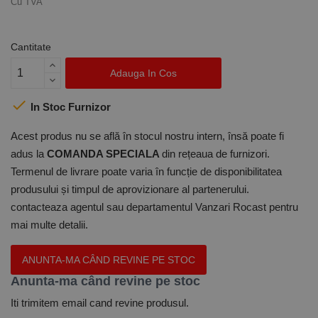
Cu TVA
Cantitate
Adauga In Cos

In Stoc Furnizor
Acest produs nu se află în stocul nostru intern, însă poate fi
adus la
COMANDA SPECIALA
din rețeaua de furnizori.
Termenul de livrare poate varia în funcție de disponibilitatea
produsului și timpul de aprovizionare al partenerului.
contacteaza agentul sau departamentul Vanzari Rocast pentru
mai multe detalii.
ANUNTA-MA CÂND REVINE PE STOC
Anunta-ma când revine pe stoc
Iti trimitem email cand revine produsul.