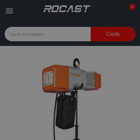
0

Cauta