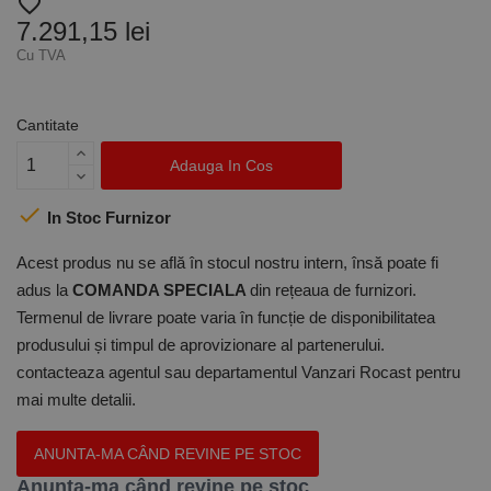
favorite_border
7.291,15 lei
Cu TVA
Cantitate
Adauga In Cos

In Stoc Furnizor
Acest produs nu se află în stocul nostru intern, însă poate fi
adus la
COMANDA SPECIALA
din rețeaua de furnizori.
Termenul de livrare poate varia în funcție de disponibilitatea
produsului și timpul de aprovizionare al partenerului.
contacteaza agentul sau departamentul Vanzari Rocast pentru
mai multe detalii.
ANUNTA-MA CÂND REVINE PE STOC
Anunta-ma când revine pe stoc