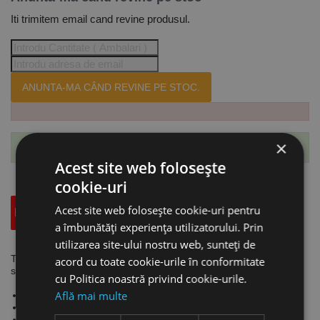
Iti trimitem email cand revine produsul.
ANUNTA-MA CÂND REVINE PE STOC.
×
Te-ai abonat cu succes la acest produs.
Acest site web folosește
cookie-uri
Acest site web folosește cookie-uri pentru
Descriere
Specificatii Tehnice
Accesorii
a îmbunătăți experiența utilizatorului. Prin
utilizarea site-ului nostru web, sunteți de
Troliu electri cu 1 / 2 viteze, model EKZT 5-2 putere 1.2 kW,
acord cu toate cookie-urile în conformitate
sarcina max. 0.5 tone, inaltime de ridicare 6 m, UNICRAFT
cu Politica noastră privind cookie-urile.
Află mai multe
Troliuri electrice cu carlige de agatare.
Protectie la suprasarcina datorita sistemului cu ambreiaj.
Sistem de franare electromagnetica.