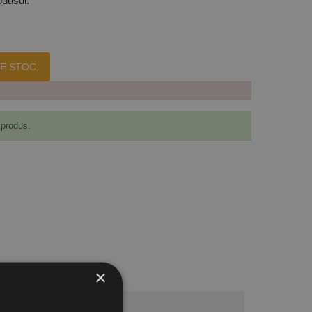
odusul.
E STOC.
 produs.
×