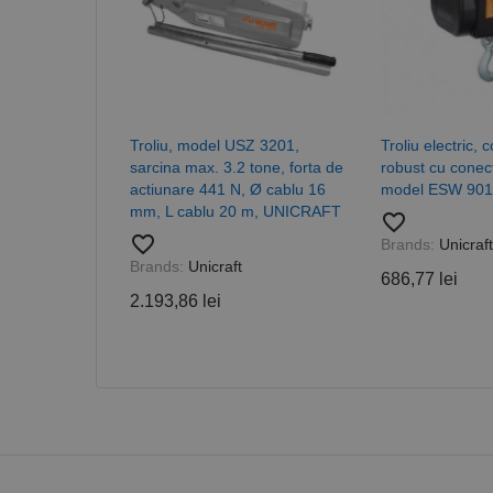
CookieScriptConse
PHPSESSID
Troliu, model USZ 3201,
Troliu electric, 
sarcina max. 3.2 tone, forta de
robust cu conec
actiunare 441 N, Ø cablu 16
model ESW 90
mm, L cablu 20 m, UNICRAFT
Nume
favorite_border
favorite_border
Brands:
Unicraft
PrestaShop-[abcdef
Nume
Furnizor /
Nume
Brands:
Unicraft
Domeniu
686,77 lei
sib_cuid
_ga
uuid
2.193,86 lei
MediaMat
sibautoma
_ga_DLLLWQBGGX