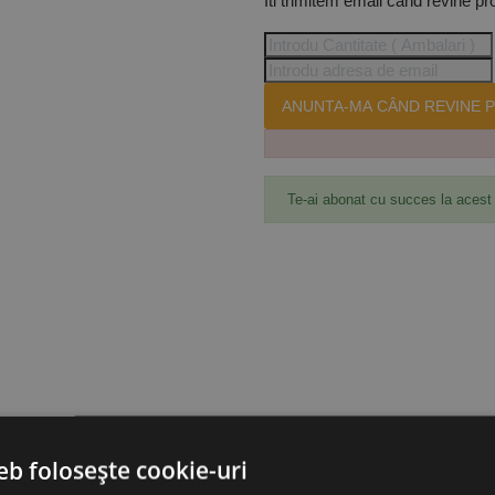
Iti trimitem email cand revine pr
ANUNTA-MA CÂND REVINE P
Te-ai abonat cu succes la acest
eb folosește cookie-uri
UC.6194430