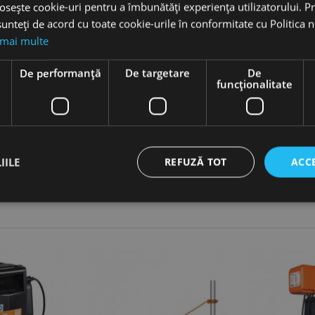
osește cookie-uri pentru a îmbunătăți experiența utilizatorului. Pri
unteți de acord cu toate cookie-urile în conformitate cu Politica 
UniCraft
 mai multe
e
De performanță
De targetare
De
funcţionalitate
IILE
REFUZĂ TOT
ACC
ct necesare
De performanță
De targetare
De funcţionalitate
Neclasif
cesare permit funcționalitatea principală a site-ului web, cum ar fi autentificarea utiliza
nu poate fi utilizat corect fără cookie-uri strict necesare.
Furnizor /
Expirare
Descriere
Domeniu