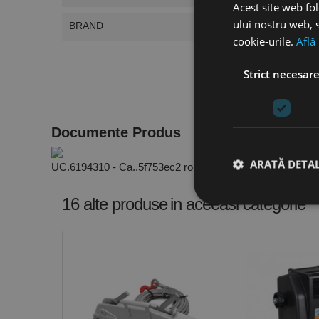
Acest site web fol
ului nostru web, s
BRAND
cookie-urile.
Află
Strict necesar
Documente Produs
ARATĂ DETAL
UC.6194310 - Ca..5f753ec2 ro.PDF
16 alte produse
in aceeasi categorie
Stri
Cookie-urile strict ne
contului. Site-ul web 
Nume