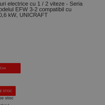
uri electrice cu 1 / 2 viteze - Seria
delul EFW 3-2 compatibil cu
 0,6 kW, UNICRAFT
 Cos
PE STOC
pe stoc