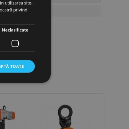
n utilizarea site-
noastră privind
Neclasificate
EPTĂ TOATE
icate
torului și gestionarea