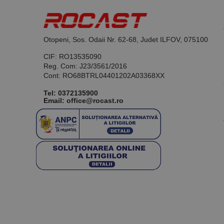
Otopeni, Sos. Odaii Nr. 62-68, Judet ILFOV, 075100
CIF: RO13535090
Reg. Com: J23/3561/2016
Cont: RO68BTRL04401202A03368XX
Tel:
0372135900
Email: office@rocast.ro