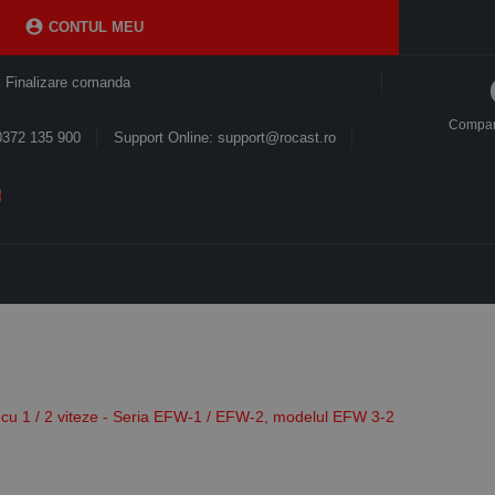

CONTUL MEU
Finalizare comanda
Compa
0372 135 900
Support Online: support@rocast.ro
ce cu 1 / 2 viteze - Seria EFW-1 / EFW-2, modelul EFW 3-2