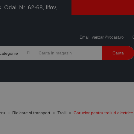
Odaii Nr. 62-68, Ilfov,
Email:
vanzari@rocast.ro
Cauta
BRANDURI
CONTACT
RESURSE
BUSINESS
cru
Ridicare si transport
Trolii
Carucior pentru troliuri electri