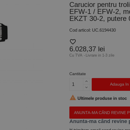
Carucior pentru troli
EFW-1 / EFW-2, mo
EKZT 30-2, putere
Cod articol: UC.6194430
favorite_border
6.028,37 lei
Cu TVA
Livrare in 1-3 zile
Cantitate
Adauga In

Ultimele produse in stoc
ANUNTA-MA CÂND REVINE 
Anunta-ma când revine 