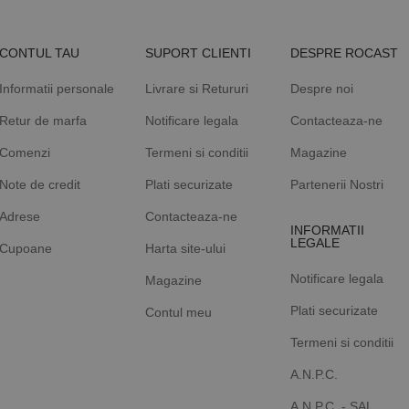
CONTUL TAU
SUPORT CLIENTI
DESPRE ROCAST
Informatii personale
Livrare si Retururi
Despre noi
Retur de marfa
Notificare legala
Contacteaza-ne
Comenzi
Termeni si conditii
Magazine
Note de credit
Plati securizate
Partenerii Nostri
Adrese
Contacteaza-ne
INFORMATII
LEGALE
Cupoane
Harta site-ului
Notificare legala
Magazine
Plati securizate
Contul meu
Termeni si conditii
A.N.P.C.
A.N.P.C. - SAL