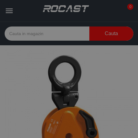
0

Cauta