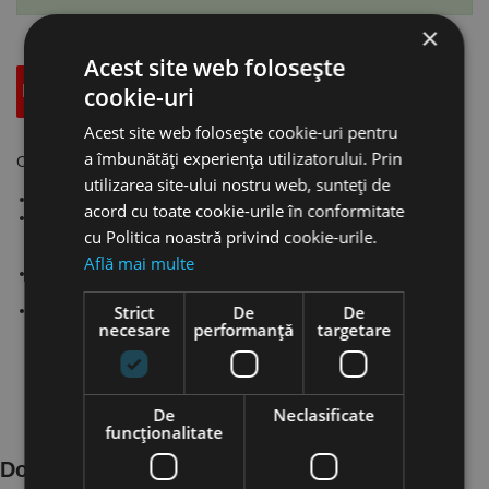
×
Acest site web folosește
cookie-uri
Descriere
Specificatii Tehnice
Accesorii
Acest site web folosește cookie-uri pentru
a îmbunătăți experiența utilizatorului. Prin
Cleme cu ochi pivotant - seria HKS 3, UNICRAFT
utilizarea site-ului nostru web, sunteți de
Clema de agatare cu ochi pivotant 180°.
acord cu toate cookie-urile în conformitate
SIstem de blocare cu parghie ce fixarea sigur produsele
cu Politica noastră privind cookie-urile.
transportate, chiar daca pozitia de prindere nu corespunde
directiei de tragere.
Află mai multe
Sarcina minima este de 20% din capacitatea de incarcare
specificata.
Strict
De
De
Duritatea suprafetei marfurilor transportate nu trebuie sa
necesare
performanță
targetare
depaseasca HRC 30.
De
Neclasificate
funcţionalitate
Documente Produs