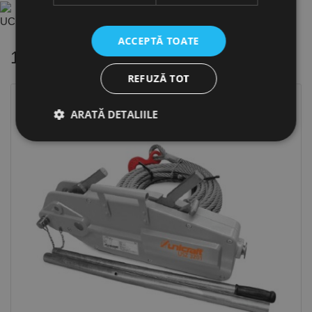
UC.6172001 - Cl..fc2b9ad2 ro.PDF
ACCEPTĂ TOATE
16 alte produse
in aceeasi categorie
REFUZĂ TOT
ARATĂ DETALIILE
Strict necesare
De performanță
De targetare
De funcţionalitate
Neclasificate
Cookie-urile strict necesare permit funcționalitatea
principală a site-ului web, cum ar fi autentificarea
utilizatorului și gestionarea contului. Site-ul web nu
poate fi utilizat corect fără cookie-uri strict necesare.
Furnizor /
Nume
Expirare
Descriere
Domeniu