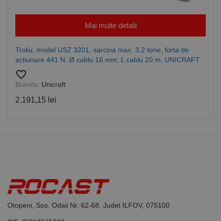
CookieScriptConsent
1 lună
Acest cookie
CookieScript
este utilizat
www.rocast.ro
de serviciul
Mai multe detalii
Cookie-
Script.com
pentru a
aminti
Troliu, model USZ 3201, sarcina max. 3.2 tone, forta de
preferințele
actiunare 441 N, Ø cablu 16 mm, L cablu 20 m, UNICRAFT
de
consimțământ
favorite_border
ale cookie-
urilor
Brands:
Unicraft
vizitatorilor.
Este necesar
2.191,15 lei
ca bannerul
cookie
Cookie-
Script.com să
funcționeze
corect.
Google
Privacy Policy
PHPSESSID
65 ani 8
Cookie
PHP.net
luni
generat de
www.rocast.ro
aplicații
bazate pe
limbajul PHP.
Acesta este un
identificator
de scop
Otopeni, Sos. Odaii Nr. 62-68, Judet ILFOV, 075100
general
utilizat pentru
menținerea