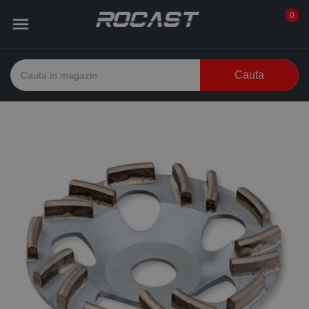
0

Cauta