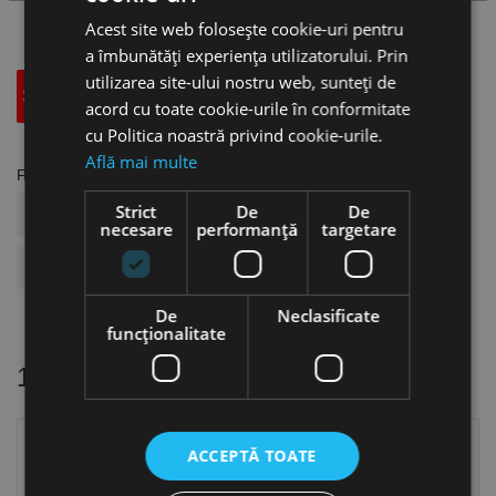
Acest site web folosește cookie-uri pentru
a îmbunătăți experiența utilizatorului. Prin
utilizarea site-ului nostru web, sunteți de
Specificatii Tehnice
Accesorii
acord cu toate cookie-urile în conformitate
cu Politica noastră privind cookie-urile.
Află mai multe
Fisa tehnica
Strict
De
De
COD ARTICOL
US19.05.023D08
necesare
performanță
targetare
BRAND
Flex
De
Neclasificate
funcţionalitate
16 alte produse
in aceeasi categorie
ACCEPTĂ TOATE