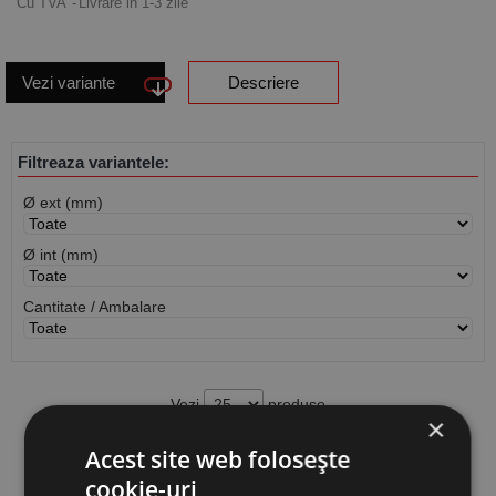
Cu TVA
Livrare in 1-3 zile
Vezi variante
Descriere
Filtreaza variantele:
Ø ext (mm)
Ø int (mm)
Cantitate / Ambalare
Vezi
produse
×
Acest site web folosește
Cauta produs
cookie-uri