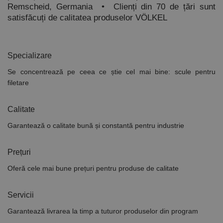
de Google
Remscheid, Germania
•
Clienți din 70 de țări sunt
Analytics
pentru a
satisfăcuți de calitatea produselor VÖLKEL
persista
starea
sesiunii.
Specializare
Se concentrează pe ceea ce știe cel mai bine: scule pentru
filetare
Calitate
Garantează o calitate bună și constantă pentru industrie
Prețuri
Oferă cele mai bune prețuri pentru produse de calitate
Servicii
Garantează livrarea la timp a tuturor produselor din program