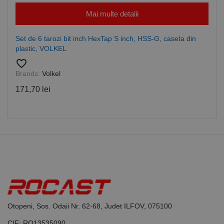
Mai multe detalii
Set de 6 tarozi bit inch HexTap S inch, HSS-G, caseta din
plastic, VOLKEL
favorite_border
Brands:
Volkel
171,70 lei
Otopeni, Sos. Odaii Nr. 62-68, Judet ILFOV, 075100
CIF: RO13535090