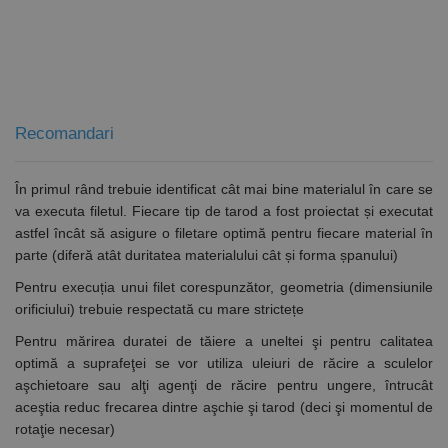
stării de
conectare
pentru un
utilizator între
pagini.
Recomandari
Furnizor /
Nume
Expirare
Descriere
Domeniu
În primul rând trebuie identificat cât mai bine materialul în care se
Furnizor
PrestaShop-
.www.rocast.ro
11 ani 5
Nume
Furnizor /
/
Expirare
Descriere
va executa filetul. Fiecare tip de tarod a fost proiectat și executat
Nume
Expirare
Descriere
[abcdef0123456789]
luni
Domeniu
Domeniu
{32}
astfel încât să asigure o filetare optimă pentru fiecare material în
_ga
uuid
6 luni 1
2 ani
Acest
Acest nume
MediaMath Inc.
Google
parte (diferă atât duritatea materialului cât și forma șpanului)
sib_cuid
.www.rocast.ro
6 luni 1
zi
cookie este
de cookie
sibautomation.com
LLC
zi
utilizat
este asociat
.rocast.ro
Pentru execuția unui filet corespunzător, geometria (dimensiunile
pentru a
cu Google
optimiza
Universal
orificiului) trebuie respectată cu mare strictețe
relevanța
Analytics -
publicitară
care este o
Pentru mărirea duratei de tăiere a uneltei şi pentru calitatea
prin
actualizare
optimă a suprafeţei se vor utiliza uleiuri de răcire a sculelor
colectarea
semnificativă
datelor
a serviciului
aşchietoare sau alţi agenţi de răcire pentru ungere, întrucât
vizitatorilor
de analiză
de pe mai
Google cel
aceştia reduc frecarea dintre aşchie şi tarod (deci şi momentul de
multe site-
mai frecvent
rotaţie necesar)
uri web -
utilizat. Acest
acest
cookie este