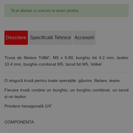
Te-ai abonat cu succes la acest produs.
Descriere
Specificatii Tehnice
Accesorii
Trusa de filetare TriBit², M5 x 0.80, burghiu bit 4.2 mm, tesitor
10.4 mm, burghiu combinat M5, tarod bit M5, Volkel
O singură trusă pentru toate operațiile: găurire, filetare, teșire
Fiecare trusă conține un burghiu, un burghiu combinat, un tarod
și un teșitor
Prindere hexagonală 1/4”
COMPONENTA