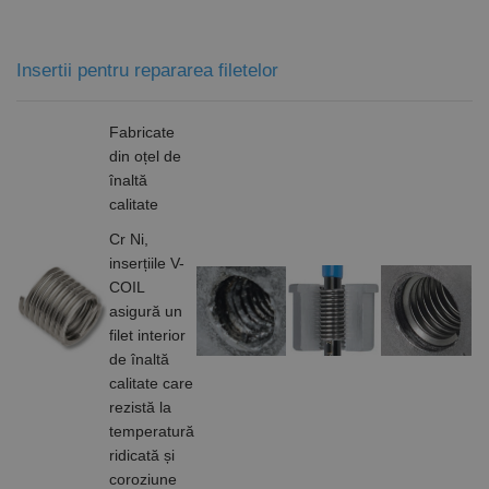
Cookie-
Script.com să
funcționeze
corect.
Google
Insertii pentru repararea filetelor
Privacy Policy
PHPSESSID
65 ani 8
Cookie
PHP.net
luni
generat de
www.rocast.ro
aplicații
Fabricate
bazate pe
limbajul PHP.
din oțel de
Acesta este un
identificator
înaltă
de scop
calitate
general
utilizat pentru
Cr Ni,
menținerea
variabilelor de
inserțiile V-
sesiune ale
utilizatorului.
COIL
În mod
asigură un
normal, este
un număr
filet interior
generat
de înaltă
aleatoriu,
modul în care
calitate care
este utilizat
rezistă la
poate fi
specific site-
temperatură
ului, dar un
bun exemplu
ridicată și
este
coroziune
menținerea