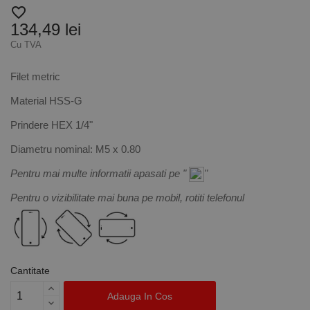
favorite_border
134,49 lei
Cu TVA
Filet metric
Material HSS-G
Prindere HEX 1/4"
Diametru nominal: M5 x 0.80
Pentru mai multe informatii apasati pe "
"
Pentru o vizibilitate mai buna pe mobil, rotiti telefonul
Cantitate
Adauga In Cos