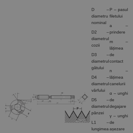
D –
P – pasul
diametru
filetului
nominal
a –
D2 –
prindere
diametrul
m –
cozii
lățimea
D3 –
de
diametrul
contact
gâtului
n –
D4 –
lățimea
diametrul
canelurii
vârfului
α – unghi
D5 –
de
diametrul
degajare
pânzei
γ – unghi
L1 –
de
lungimea
așezare