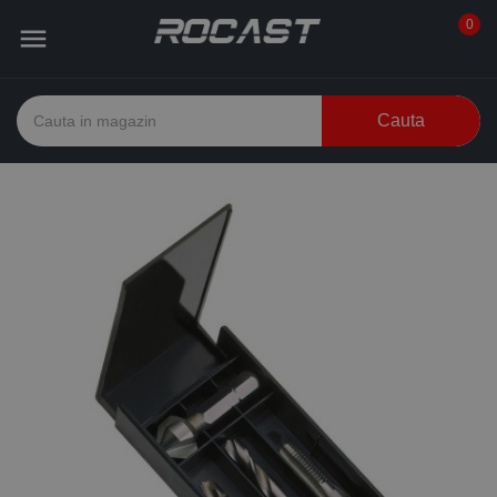
0

Cauta