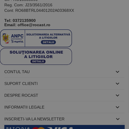
Reg. Com: J23/3561/2016
Cont: RO68BTRL04401202A03368XX
Tel:
0372135900
Email: office@rocast.ro

CONTUL TAU

SUPORT CLIENTI

DESPRE ROCAST

INFORMATII LEGALE

INSCRIETI-VA LA NEWSLETTER