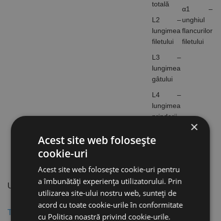
totală
α1 –
L2 –
unghiul
lungimea
flancurilor
filetului
filetului
L3 –
lungimea
gâtului
L4 –
lungimea
prinderii
×
Acest site web folosește
cookie-uri
Acest site web folosește cookie-uri pentru
a îmbunătăți experiența utilizatorului. Prin
UTILIZARE TAROZI
utilizarea site-ului nostru web, sunteți de
acord cu toate cookie-urile în conformitate
Tarozi de mână (set de 2 sau 3 buc.)
cu Politica noastră privind cookie-urile.