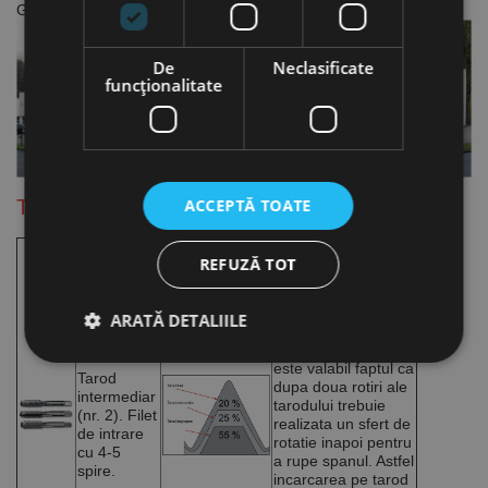
Garanteaza livrarea la timp a tuturor produselor din program.
De
Neclasificate
funcţionalitate
ACCEPTĂ TOATE
Tarozi de mana (set de 2 sau 3 buc.)
Tarod de
REFUZĂ TOT
degroșare
(nr. 1).
Filet
de intrare
ARATĂ DETALIILE
cu 6-8
La tarodul pentru
spire.
filetare manuala
este valabil faptul ca
Tarod
dupa doua rotiri ale
intermediar
tarodului trebuie
Strict necesare
De performanță
(nr. 2). Filet
realizata un sfert de
de intrare
De targetare
De funcţionalitate
rotatie inapoi pentru
cu 4-5
a rupe spanul. Astfel
Neclasificate
spire.
incarcarea pe tarod