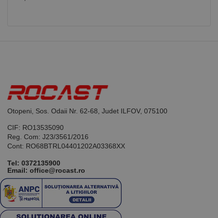
Otopeni, Sos. Odaii Nr. 62-68, Judet ILFOV, 075100
CIF: RO13535090
Reg. Com: J23/3561/2016
Cont: RO68BTRL04401202A03368XX
Tel:
0372135900
Email: office@rocast.ro