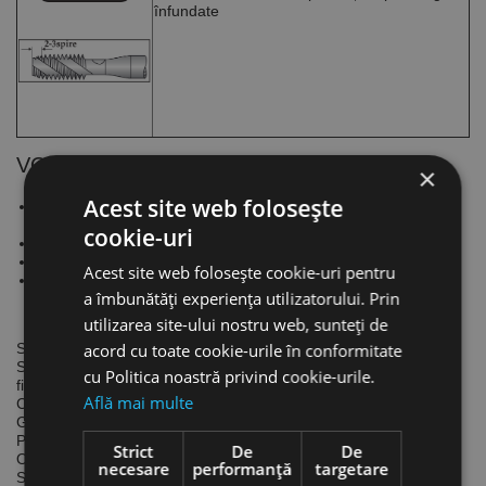
înfundate
VOLKEL
×
Acest site web folosește
Specialist in scule pentru filetare și sisteme de insertii pentru
repararea filetelor.
cookie-uri
100 de ani de experienta in productia de tarozi.
Companie cu sediul in Remscheid, Germania.
Acest site web folosește cookie-uri pentru
Clienti din 70 de tari sunt satisfacuti de calitatea produselor
a îmbunătăți experiența utilizatorului. Prin
VÖLKEL.
utilizarea site-ului nostru web, sunteți de
acord cu toate cookie-urile în conformitate
Specializare
Se concentreaza pe ceea ce știe cel mai bine: scule pentru
cu Politica noastră privind cookie-urile.
filetare.
Află mai multe
Calitate
Garanteaza o calitate buna și constanta pentru industrie.
Preturi
Strict
De
De
Ofera cele mai bune preturi pentru produse de calitate.
necesare
performanță
targetare
Servicii