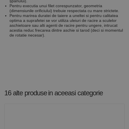
șpanului).
Pentru executia unui filet corespunzator, geometria
(dimensiunile orificiului) trebuie respectata cu mare strictete.
Pentru marirea duratei de taiere a uneltei si pentru calitatea
Furnizor /
optima a suprafetei se vor utiliza uleiuri de racire a sculelor
Nume
Expirare
Descriere
Domeniu
aschietoare sau alti agenti de racire pentru ungere, intrucat
Furnizor
acestia reduc frecarea dintre aschie si tarod (deci si momentul
PrestaShop-
.www.rocast.ro
11 ani 5
Nume
Furnizor /
/
Expirare
Descriere
de rotatie necesar).
Nume
Expirare
Descriere
[abcdef0123456789]
luni
Domeniu
Domeniu
{32}
_ga
uuid
6 luni 1
2 ani
Acest
Acest nume
MediaMath Inc.
Google
sib_cuid
.www.rocast.ro
6 luni 1
zi
cookie este
de cookie
sibautomation.com
LLC
zi
utilizat
este asociat
.rocast.ro
pentru a
cu Google
optimiza
Universal
relevanța
Analytics -
publicitară
care este o
prin
actualizare
colectarea
semnificativă
datelor
a serviciului
vizitatorilor
de analiză
de pe mai
Google cel
16 alte produse
in aceeasi categorie
multe site-
mai frecvent
uri web -
utilizat. Acest
acest
cookie este
schimb de
utilizat
date
pentru a
privind
distinge
vizitatorii
utilizatorii
este
unici prin
furnizat în
atribuirea