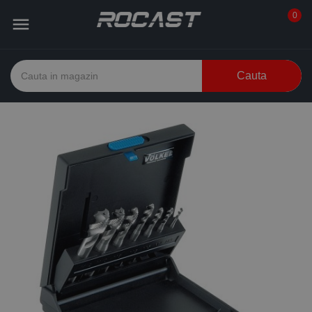
0

Cauta