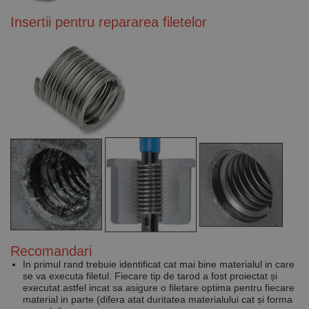
luni
generat de
www.rocast.ro
aplicații
Insertii pentru repararea filetelor
bazate pe
limbajul PHP.
Acesta este un
identificator
de scop
general
utilizat pentru
menținerea
variabilelor de
sesiune ale
utilizatorului.
În mod
normal, este
un număr
generat
aleatoriu,
modul în care
este utilizat
poate fi
specific site-
ului, dar un
bun exemplu
este
menținerea
Recomandari
stării de
conectare
In primul rand trebuie identificat cat mai bine materialul in care
pentru un
se va executa filetul. Fiecare tip de tarod a fost proiectat și
utilizator între
executat astfel incat sa asigure o filetare optima pentru fiecare
pagini.
material in parte (difera atat duritatea materialului cat și forma