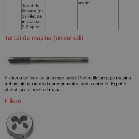
scade.
Tarod de
Cookie-urile strict necesare permit funcționalitatea
principală a site-ului web, cum ar fi autentificarea
finisare
(nr.
utilizatorului și gestionarea contului. Site-ul web nu
3) Filet de
poate fi utilizat corect fără cookie-uri strict necesare.
intrare cu
2-3 spire.
Furnizor /
Nume
Expirare
Descriere
Domeniu
Tarozi de mașina (universali)
CookieScriptConsent
1 lună
Acest cookie
CookieScript
este utilizat
www.rocast.ro
de serviciul
Cookie-
Script.com
pentru a
aminti
preferințele
Filetarea se face cu un singur tarod. Pentru filetarea pe mașina
de
consimțământ
trebuie aleasa in mod corespunzator turatia corecta. Ei pot fi
ale cookie-
utilizati și ca tarozi de mana.
urilor
vizitatorilor.
Filiere
Este necesar
ca bannerul
cookie
Cookie-
Script.com să
funcționeze
corect.
Google
Privacy Policy
PHPSESSID
65 ani 8
Cookie
PHP.net