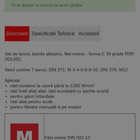
Te-ai abonat cu succes la acest produs.
Descriere
Specificatii Tehnice
Accesorii
Set de tarozi, banda albastra, filet metric - forma C 39 grade RSP,
VOLKEL
Setul contine 7 tarozi: DIN 371: M 3-4-5-6-8-10; DIN 376: M12.
Aplicații:
oțel rezistent la uzură până la 1200 N/mm²
oțel înalt aliat aliat, oțel inoxidabil cu așchie scurtă
pentru găuri înfundate
oțel aliat pentru scule
pentru filetare manuală și pe mașini
Filet metric DIN ISO 13