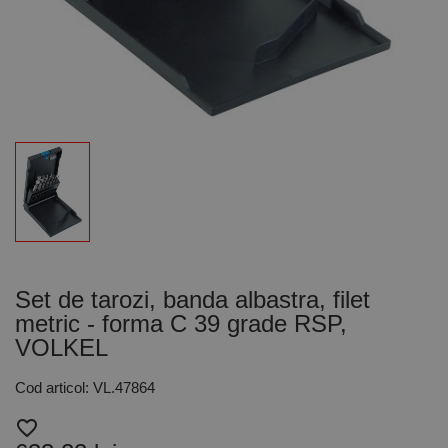
Set de tarozi, banda albastra, filet
metric - forma C 39 grade RSP,
VOLKEL
Cod articol: VL.47864
favorite_border