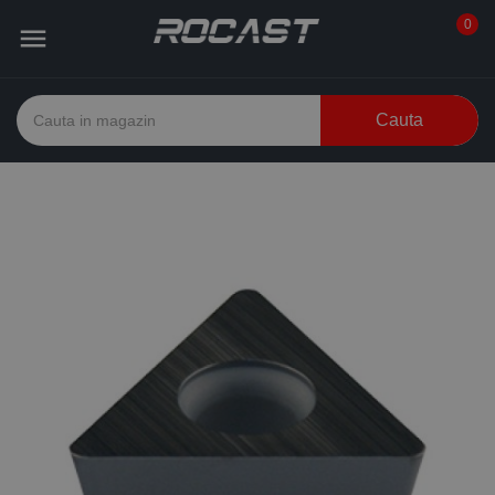
0

Cauta