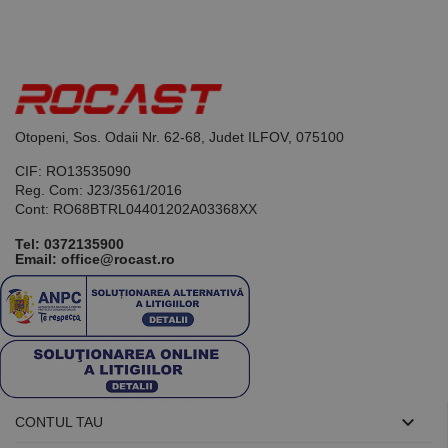
Acesta este un
identificator
de scop
general
utilizat pentru
menținerea
variabilelor de
sesiune ale
utilizatorului.
Otopeni, Sos. Odaii Nr. 62-68, Judet ILFOV, 075100
În mod
normal, este
un număr
CIF: RO13535090
generat
Reg. Com: J23/3561/2016
aleatoriu,
modul în care
Cont: RO68BTRL04401202A03368XX
este utilizat
poate fi
Tel:
0372135900
specific site-
Email: office@rocast.ro
ului, dar un
bun exemplu
este
menținerea
stării de
conectare
pentru un
utilizator între
pagini.

CONTUL TAU