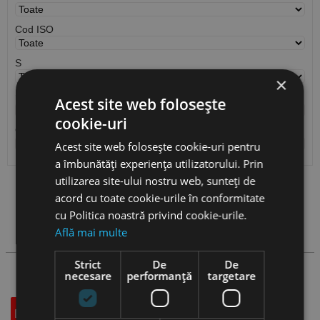
Cod ISO
S
×
r
Acest site web folosește
cookie-uri
Cantitate / Ambalare
Acest site web folosește cookie-uri pentru
a îmbunătăți experiența utilizatorului. Prin
utilizarea site-ului nostru web, sunteți de
Vezi
produse
acord cu toate cookie-urile în conformitate
cu Politica noastră privind cookie-urile.
Cauta produs
Află mai multe
Strict
De
De
necesare
performanță
targetare
Descriere
Specificatii Tehnice
Accesorii