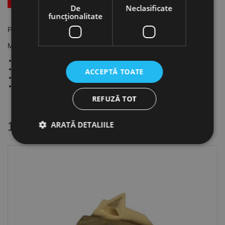
De
Neclasificate
funcţionalitate
Placute triunghiulare, TCMW, CANELA
Material regim de lucru:
Otel: intermitent
Otel inoxidabil: intermitent
ACCEPTĂ TOATE
Fonta: intermitent ; partial intermitent
Neferoase: partial intermitent
REFUZĂ TOT
ARATĂ DETALIILE
16 alte produse
in aceeasi categorie
Strict necesare
De performanță
De targetare
De funcţionalitate
Neclasificate
Cookie-urile strict necesare permit funcționalitatea
principală a site-ului web, cum ar fi autentificarea