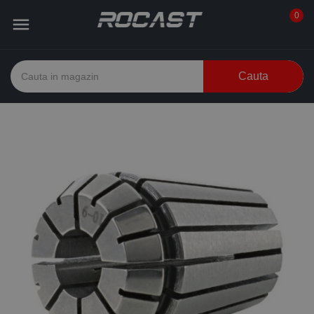
0

Cauta