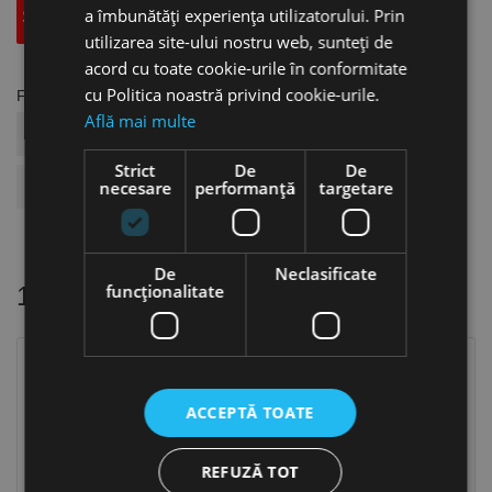
a îmbunătăți experiența utilizatorului. Prin
Specificatii Tehnice
Accesorii
utilizarea site-ului nostru web, sunteți de
acord cu toate cookie-urile în conformitate
cu Politica noastră privind cookie-urile.
Fisa tehnica
Află mai multe
COD ARTICOL
US19.04.015C
Strict
De
De
BRAND
Fortis
necesare
performanță
targetare
De
Neclasificate
funcţionalitate
16 alte produse
in aceeasi categorie
ACCEPTĂ TOATE
REFUZĂ TOT