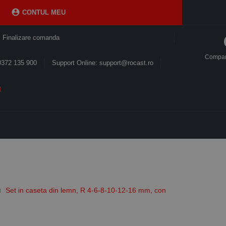

CONTUL MEU
Finalizare comanda
Compa
0372 135 900
Support Online: support@rocast.ro
Set in caseta din lemn, R 4-6-8-10-12-16 mm, con