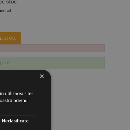
pe stoc
odusul.
E STOC.
 produs.
×
n utilizarea site-
noastră privind
Neclasificate