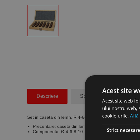
Acest site w
Descriere
Specificatii Tehnice
Acest site web fol
ului nostru web, s
cookie-urile.
Află
Set in caseta din lemn, R 4-6-8-10-12-16 mm, con MK
Prezentare: caseta din lemn
Strict necesar
Componenta: Ø 4-6-8-10-12-16