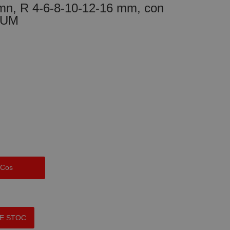
emn, R 4-6-8-10-12-16 mm, con
MUM
 Cos
PE STOC