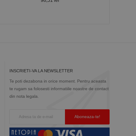
98,51 lei
94,11 lei
Descriere
ă prin colectarea
ics - care este o
b de date privind
i frecvent utilizat.
rță parte sau de un
rin atribuirea unui
în fiecare solicitare
 despre vizitatori,
INSCRIETI-VA LA NEWSLETTER
a starea sesiunii.
Te poti dezabona in orice moment. Pentru aceasta
te rugam sa folosesti informatiile noastre de contact
din nota legala.