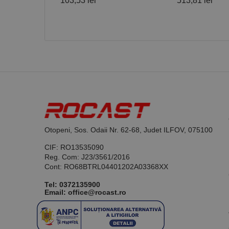
103,53 lei
513,81 lei
Nume
PrestaShop-[abcdef
Nume
Furnizor /
Nume
Domeniu
sib_cuid
_ga
uuid
MediaMat
sibautoma
_ga_DLLLWQBGGX
Otopeni, Sos. Odaii Nr. 62-68, Judet ILFOV, 075100
CIF: RO13535090
Reg. Com: J23/3561/2016
Cont: RO68BTRL04401202A03368XX
Tel:
0372135900
Email: office@rocast.ro