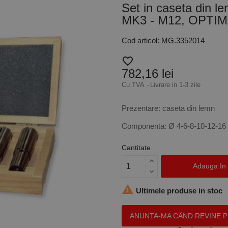
Set in caseta din l
MK3 - M12, OPTI
Cod articol: MG.3352014
favorite_border
782,16 lei
Cu TVA
Livrare in 1-3 zile
Prezentare: caseta din lemn
Componenta: Ø 4-6-8-10-12-16
Cantitate
Adauga In

Ultimele produse in stoc
ANUNTA-MA CÂND REVINE 