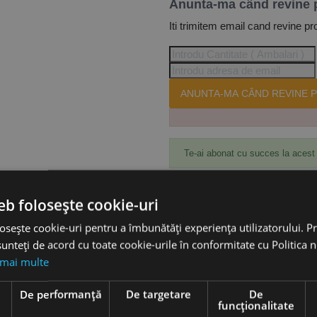
Anunta-ma când revine 
Iti trimitem email cand revine pr
ANUNTA-MA CÂND REVINE P
Te-ai abonat cu succes la acest
eb folosește cookie-uri
Accesorii
osește cookie-uri pentru a îmbunătăți experiența utilizatorului. Pri
unteți de acord cu toate cookie-urile în conformitate cu Politica 
 mai multe
3 - M12, OPTIMUM
e
De performanță
De targetare
De
funcţionalitate