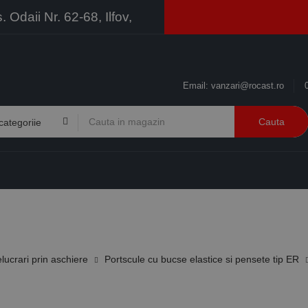
Odaii Nr. 62-68, Ilfov,
Email:
vanzari@rocast.ro
Cauta
BRANDURI
CONTACT
RESURSE
BUSINESS
elucrari prin aschiere
Portscule cu bucse elastice si pensete tip ER