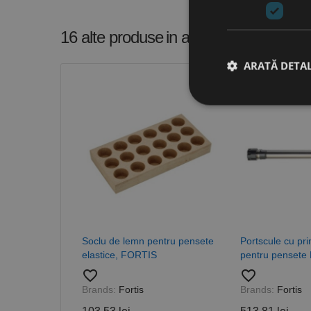
16 alte produse
in aceeasi categorie
ARATĂ DETAL
Stri
Cookie-urile strict ne
contului. Site-ul web 
Nume
CookieScriptConse
Soclu de lemn pentru pensete
Portscule cu pri
elastice, FORTIS
pentru pensete
PHPSESSID
favorite_border
favorite_border
Brands:
Fortis
Brands:
Fortis