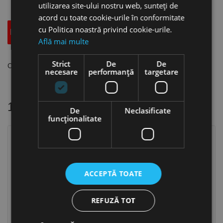
utilizarea site-ului nostru web, sunteți de
acord cu toate cookie-urile în conformitate
cu Politica noastră privind cookie-urile.
Descriere
Specificatii Tehnice
Accesorii
Află mai multe
Strict
De
De
Cheie tip ER pentru bucse elastice, FORTIS
necesare
performanță
targetare
16 alte produse
in aceeasi categorie
De
Neclasificate
funcţionalitate
ACCEPTĂ TOATE
REFUZĂ TOT