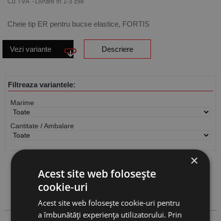
Cu TVA
Livrare in 1-3 zile
Cheie tip ER pentru bucse elastice, FORTIS
Vezi variante
Descriere
Filtreaza variantele:
Marime
Cantitate / Ambalare
×
Vezi
produse
Acest site web folosește
cookie-uri
Cauta produs
Acest site web folosește cookie-uri pentru
a îmbunătăți experiența utilizatorului. Prin