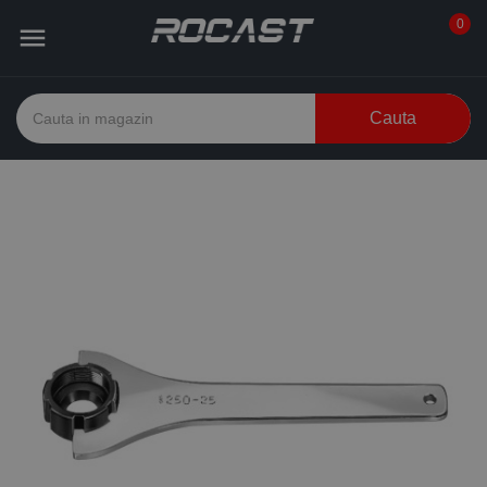
0

Cauta