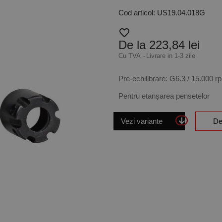
Cod articol: US19.04.018G
favorite_border
De la 223,84 lei
Cu TVA
Livrare in 1-3 zile
Pre-echilibrare: G6.3 / 15.000 r
Pentru etanșarea pensetelor
Vezi variante
De