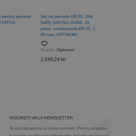
a starea sesiunii.
re pentru pensete
Set de pensete ER 25, DIN
Pensete ER, 
 FORTIS
6499, DIN ISO 15488, 15
FORTIS
piese, componenta ER 25, 1 -
favorite_border
66 mm, OPTIMUM
Brands:
Forti
favorite_border
66,39 lei
Brands:
Optimum
1.049,24 lei
INSCRIETI-VA LA NEWSLETTER
Te poti dezabona in orice moment. Pentru aceasta
te rugam sa folosesti informatiile noastre de contact