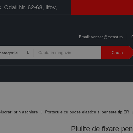
Odaii Nr. 62-68, Ilfov,
Email:
vanzari@rocast.ro
Cauta
BRANDURI
CONTACT
RESURSE
BUSINESS
elucrari prin aschiere
Portscule cu bucse elastice si pensete tip ER
Piulite de fixare p