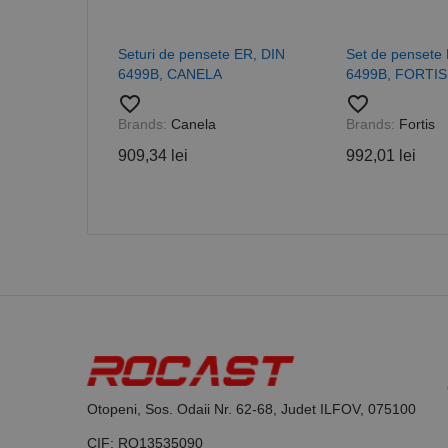
_ga_DLLLWQBGGX
Seturi de pensete ER, DIN
Set de pensete
6499B, CANELA
6499B, FORTIS
favorite_border
favorite_border
Brands:
Canela
Brands:
Fortis
909,34 lei
992,01 lei
Otopeni, Sos. Odaii Nr. 62-68, Judet ILFOV, 075100
CIF: RO13535090