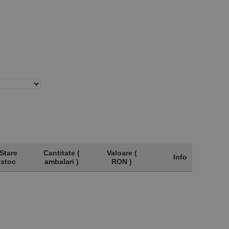
Stare
Cantitate (
Valoare (
Info
stoc
ambalari )
RON )
Stare
Cantitate (
Valoare (
Info
stoc
ambalari )
RON )