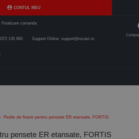

CONTUL MEU
Finalizare comanda
Compa
0372 135 900
Support Online: support@rocast.ro
Piulite de fixare pentru pensete ER etansate, FORTIS
entru pensete ER etansate, FORTIS