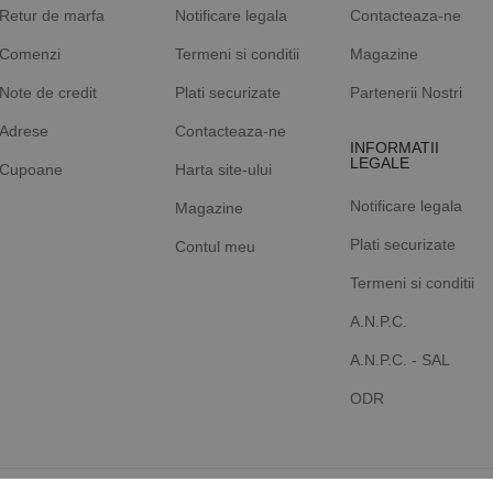
Retur de marfa
Notificare legala
Contacteaza-ne
Comenzi
Termeni si conditii
Magazine
Note de credit
Plati securizate
Partenerii Nostri
Adrese
Contacteaza-ne
INFORMATII
LEGALE
Cupoane
Harta site-ului
Notificare legala
Magazine
Plati securizate
Contul meu
Termeni si conditii
A.N.P.C.
A.N.P.C. - SAL
ODR