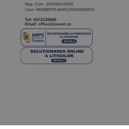
Reg. Com: J23/3561/2016
Cont: RO68BTRL04401202A03368XX
Tel:
0372135900
Email: office@rocast.ro