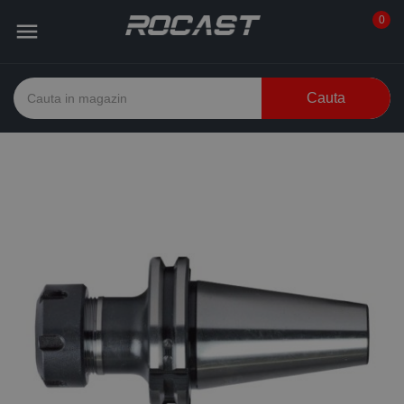
0

Cauta