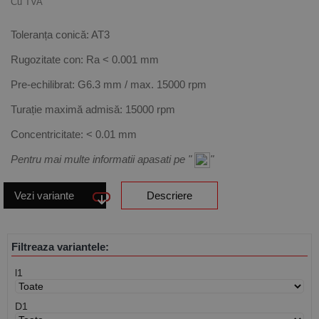
Cu TVA
Toleranța conică: AT3
Rugozitate con: Ra < 0.001 mm
Pre-echilibrat: G6.3 mm / max. 15000 rpm
Turație maximă admisă: 15000 rpm
Concentricitate: < 0.01 mm
Pentru mai multe informatii apasati pe "
"
Vezi variante
Descriere
Filtreaza variantele:
l1
D1