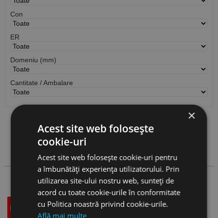
Con
ER
Domeniu (mm)
Cantitate / Ambalare
×
Acest site web folosește
Vezi
produse
cookie-uri
Cauta produs
Acest site web folosește cookie-uri pentru
a îmbunătăți experiența utilizatorului. Prin
utilizarea site-ului nostru web, sunteți de
acord cu toate cookie-urile în conformitate
cu Politica noastră privind cookie-urile.
Descriere
Specificatii Tehnice
Accesorii
Află mai multe