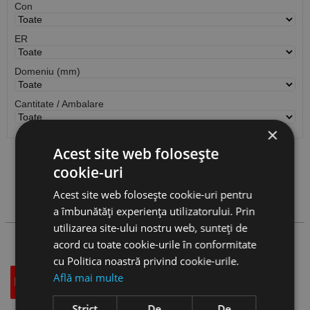
Con
ER
Domeniu (mm)
Cantitate / Ambalare
×
Acest site web folosește
Vezi
produse
cookie-uri
Acest site web folosește cookie-uri pentru
Cauta produs
a îmbunătăți experiența utilizatorului. Prin
utilizarea site-ului nostru web, sunteți de
acord cu toate cookie-urile în conformitate
cu Politica noastră privind cookie-urile.
Află mai multe
Descriere
Specificatii Tehnice
Accesorii
Strict
De
De