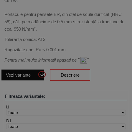
Cu TVA
Portscule pentru pensete ER, din oțel de scule durificat (HRC
58), călit pe o adâncime de 0.5 mm și rezistență la tracțiune de
cca. 950 N/mm².
Toleranța conică: AT3
Rugozitate con: Ra < 0.001 mm
Pentru mai multe informatii apasati pe "
"
Vezi variante
Descriere
Filtreaza variantele:
l1
D1