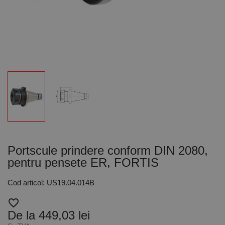
Portscule prindere conform DIN 2080,
pentru pensete ER, FORTIS
Cod articol: US19.04.014B
favorite_border
De la 449,03 lei