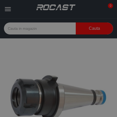
0

Cauta