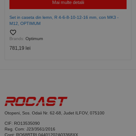
Script.com să
Mai multe detalii
funcționeze
corect.
Google
Set in caseta din lemn, R 4-6-8-10-12-16 mm, con MK3 -
Privacy Policy
PHPSESSID
65 ani 8
Cookie
PHP.net
luni
generat de
www.rocast.ro
M12, OPTIMUM
aplicații
bazate pe
favorite_border
limbajul PHP.
Brands:
Optimum
Acesta este un
identificator
781,19 lei
de scop
general
utilizat pentru
menținerea
variabilelor de
sesiune ale
utilizatorului.
În mod
normal, este
un număr
generat
aleatoriu,
modul în care
este utilizat
poate fi
specific site-
Otopeni, Sos. Odaii Nr. 62-68, Judet ILFOV, 075100
ului, dar un
bun exemplu
CIF: RO13535090
este
menținerea
Reg. Com: J23/3561/2016
stării de
Cont: RO68BTRL04401202A03368XX