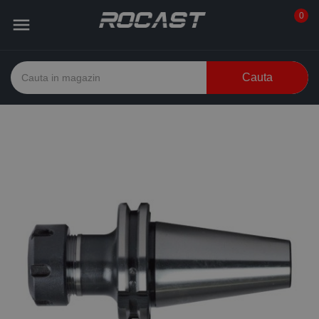
0

Cauta