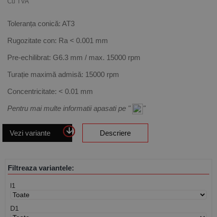
Cu TVA
Toleranța conică: AT3
Rugozitate con: Ra < 0.001 mm
Pre-echilibrat: G6.3 mm / max. 15000 rpm
Turație maximă admisă: 15000 rpm
Concentricitate: < 0.01 mm
Pentru mai multe informatii apasati pe "
"
Vezi variante
Descriere
Filtreaza variantele:
l1
D1