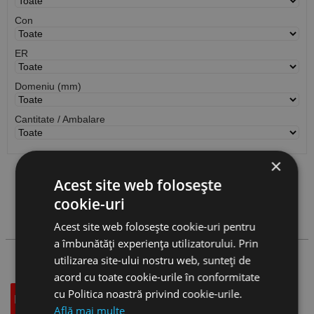
Con
ER
Domeniu (mm)
Cantitate / Ambalare
×
Acest site web folosește
Vezi
produse
cookie-uri
Cauta produs
Acest site web folosește cookie-uri pentru
a îmbunătăți experiența utilizatorului. Prin
utilizarea site-ului nostru web, sunteți de
acord cu toate cookie-urile în conformitate
cu Politica noastră privind cookie-urile.
Descriere
Specificatii Tehnice
Accesorii
Află mai multe