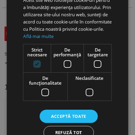
a îmbunătăți experiența utilizatorului. Prin
utilizarea site-ului nostru web, sunteți de
acord cu toate cookie-urile în conformitate
cu Politica noastră privind cookie-urile.
Descriere
Specificatii Tehnice
Accesorii
Află mai multe
Strict
De
De
necesare
performanță
targetare
Seturi de pensete ER, DIN 6499B, CANELA
DIN 6499B
De
Neclasificate
funcţionalitate
16 alte produse
in aceeasi categorie
ACCEPTĂ TOATE
REFUZĂ TOT