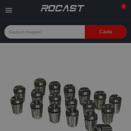
0

Cauta