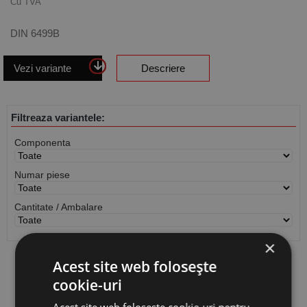
Cu TVA
DIN 6499B
Vezi variante
Descriere
Filtreaza variantele:
Componenta
Numar piese
Cantitate / Ambalare
×
Acest site web folosește
Vezi
produse
cookie-uri
Cauta produs
Acest site web folosește cookie-uri pentru