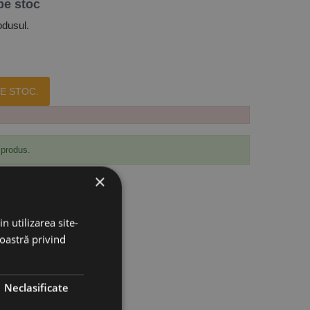
pe stoc
odusul.
E STOC.
 produs.
×
n utilizarea site-
noastră privind
Neclasificate