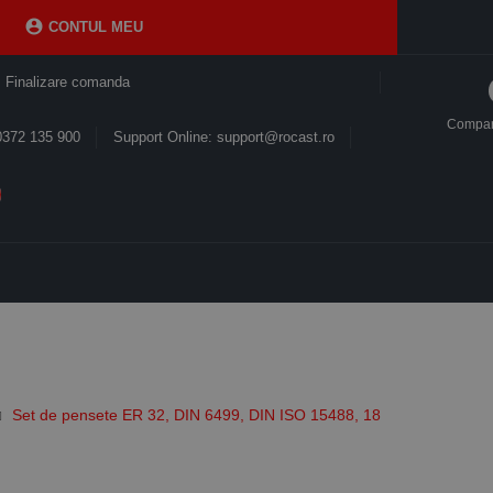

CONTUL MEU
Finalizare comanda
Compa
0372 135 900
Support Online: support@rocast.ro
Set de pensete ER 32, DIN 6499, DIN ISO 15488, 18