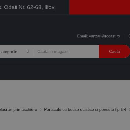
Odaii Nr. 62-68, Ilfov,
Email:
vanzari@rocast.ro
Cauta
BRANDURI
CONTACT
RESURSE
BUSINESS
elucrari prin aschiere
Portscule cu bucse elastice si pensete tip ER