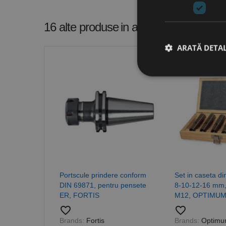
16 alte produse
in aceeasi categorie
ARATĂ DETAL
Stri
Cookie-urile strict ne
contului. Site-ul web 
Nume
CookieScriptConse
Portscule prindere conform
Set in caseta di
DIN 69871, pentru pensete
8-10-12-16 mm,
PHPSESSID
ER, FORTIS
M12, OPTIMU
favorite_border
favorite_border
Brands:
Fortis
Brands:
Optim