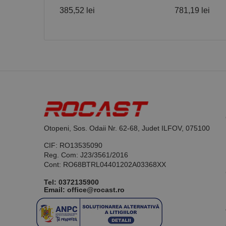
385,52 lei
781,19 lei
Nume
PrestaShop-[abcdef
Nume
Furnizor /
Nume
Domeniu
sib_cuid
_ga
uuid
MediaMat
sibautoma
_ga_DLLLWQBGGX
Otopeni, Sos. Odaii Nr. 62-68, Judet ILFOV, 075100
CIF: RO13535090
Reg. Com: J23/3561/2016
Cont: RO68BTRL04401202A03368XX
Tel:
0372135900
Email: office@rocast.ro