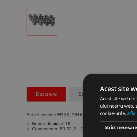
Acest site w
Descriere
Specificatii Tehnice
Acest site web fol
ului nostru web, s
cookie-urile.
Află
Set de pensete ER 32, DIN 6499, DIN ISO 15488, 18 p
Numar de piese: 18
Strict necesar
Componenta: ER 32, 3 - 20 mm