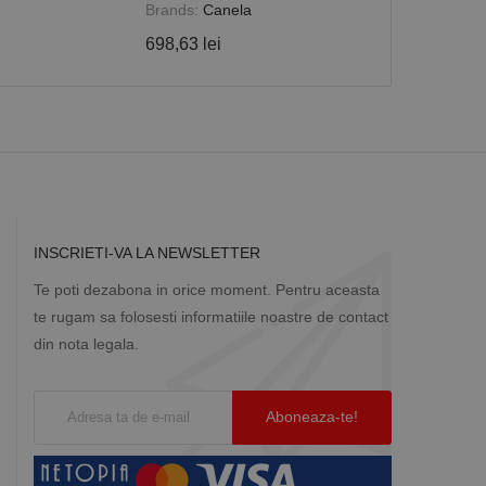
Brands:
Canela
1.352,80 lei
698,63 lei
Descriere
ă prin colectarea
ics - care este o
b de date privind
i frecvent utilizat.
rță parte sau de un
rin atribuirea unui
în fiecare solicitare
 despre vizitatori,
INSCRIETI-VA LA NEWSLETTER
a starea sesiunii.
Te poti dezabona in orice moment. Pentru aceasta
te rugam sa folosesti informatiile noastre de contact
din nota legala.