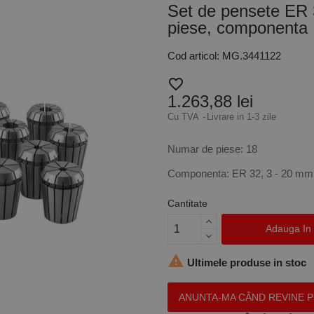
Set de pensete ER 
piese, componenta
Cod articol: MG.3441122
favorite_border
1.263,88 lei
Cu TVA
Livrare in 1-3 zile
Numar de piese: 18
Componenta: ER 32, 3 - 20 mm
Cantitate
Adauga In

Ultimele produse in stoc
ANUNTA-MA CÂND REVINE 