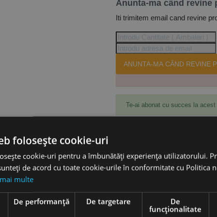
Anunta-ma când revine 
Iti trimitem email cand revine pr
ANUNTA-MA CÂND REVINE P
Te-ai abonat cu succes la acest
eb folosește cookie-uri
Accesorii
osește cookie-uri pentru a îmbunătăți experiența utilizatorului. Pri
unteți de acord cu toate cookie-urile în conformitate cu Politica 
 mai multe
iese, componenta ER 32, 3 - 20 mm, OPTIMUM
e
De performanță
De targetare
De
funcţionalitate