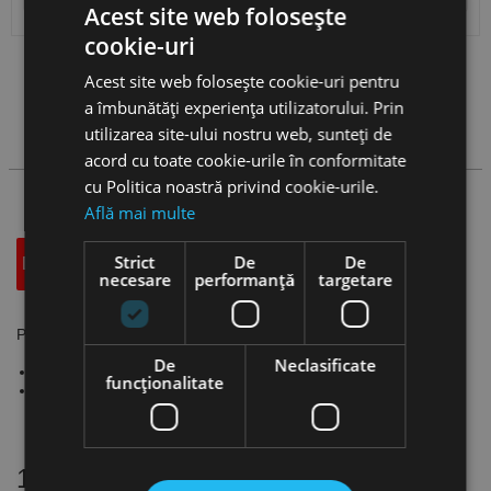
Acest site web folosește
cookie-uri
Vezi
produse
Acest site web folosește cookie-uri pentru
a îmbunătăți experiența utilizatorului. Prin
utilizarea site-ului nostru web, sunteți de
Cauta produs
acord cu toate cookie-urile în conformitate
cu Politica noastră privind cookie-urile.
Află mai multe
Strict
De
De
Descriere
Specificatii Tehnice
Accesorii
necesare
performanță
targetare
Piulite de fixare pentru pensete ER etansate, FORTIS
De
Neclasificate
Pre-echilibrare: G6.3 / 15.000 rpm
funcţionalitate
Pentru etanșarea pensetelor
16 alte produse
in aceeasi categorie