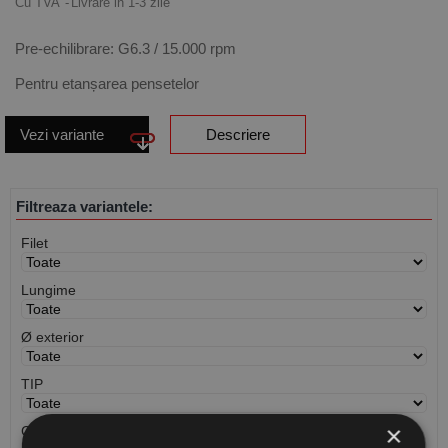
Cu TVA
Livrare in 1-3 zile
Pre-echilibrare: G6.3 / 15.000 rpm
Pentru etanșarea pensetelor
Vezi variante
Descriere
Filtreaza variantele:
Filet
Lungime
Ø exterior
TIP
×
Cantitate / Ambalare