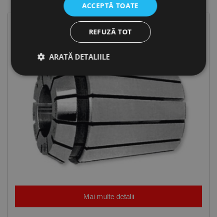
ACCEPTĂ TOATE
REFUZĂ TOT
ARATĂ DETALIILE
Strict necesare
De performanță
De targetare
De funcţionalitate
Neclasificate
Cookie-urile strict necesare permit funcționalitatea
principală a site-ului web, cum ar fi autentificarea
utilizatorului și gestionarea contului. Site-ul web nu
poate fi utilizat corect fără cookie-uri strict necesare.
Furnizor /
Nume
Expirare
Descriere
Domeniu
Mai multe detalii
CookieScriptConsent
1 lună
Acest cookie
CookieScript
este utilizat
www.rocast.ro
de serviciul