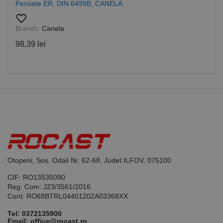
Cookie-
Pensete ER, DIN 6499B, CANELA
Script.com
favorite_border
pentru a
aminti
Brands:
Canela
preferințele
de
98,39 lei
consimțământ
ale cookie-
urilor
vizitatorilor.
Este necesar
ca bannerul
cookie
Cookie-
Script.com să
funcționeze
corect.
Google
Privacy Policy
PHPSESSID
65 ani 8
Cookie
PHP.net
luni
generat de
www.rocast.ro
aplicații
bazate pe
limbajul PHP.
Otopeni, Sos. Odaii Nr. 62-68, Judet ILFOV, 075100
Acesta este un
identificator
CIF: RO13535090
de scop
general
Reg. Com: J23/3561/2016
utilizat pentru
Cont: RO68BTRL04401202A03368XX
menținerea
variabilelor de
sesiune ale
Tel:
0372135900
utilizatorului.
Email: office@rocast.ro