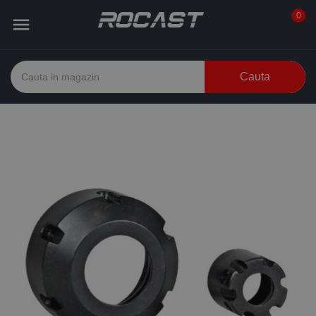
0

Cauta