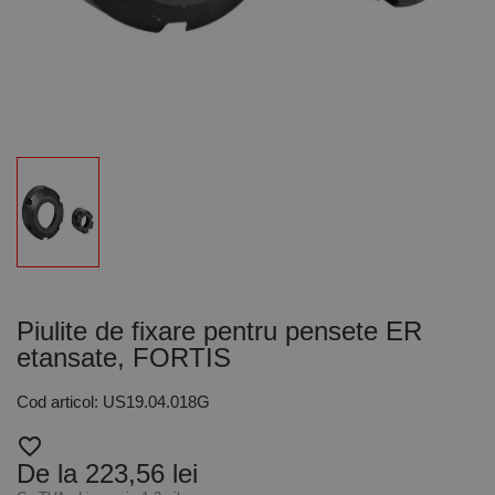
Piulite de fixare pentru pensete ER
etansate, FORTIS
Cod articol: US19.04.018G
favorite_border
De la 223,56 lei