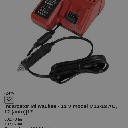
pentru
rapoartele
de analiză a
site-urilor.
_ga_DLLLWQBGGX
.rocast.ro
2 ani
Acest cookie
este folosit
de Google
Analytics
pentru a
persista
starea
sesiunii.
-24%
Incarcator Milwaukee - 12 V model M12-18 AC,
12 (auto)|12...
602,73 lei
793,07 lei