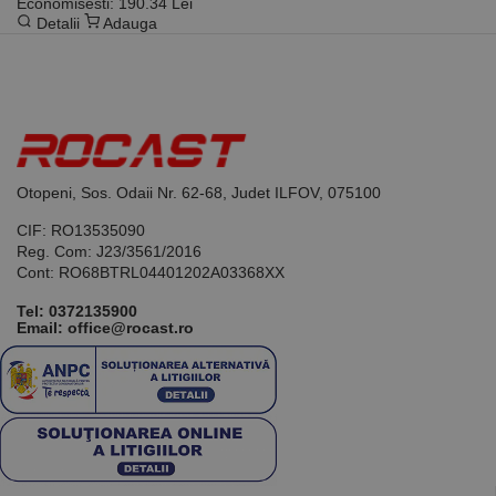
Economisesti: 190.34 Lei
Detalii
Adauga
Otopeni, Sos. Odaii Nr. 62-68, Judet ILFOV, 075100
CIF: RO13535090
Reg. Com: J23/3561/2016
Cont: RO68BTRL04401202A03368XX
Tel:
0372135900
Email: office@rocast.ro