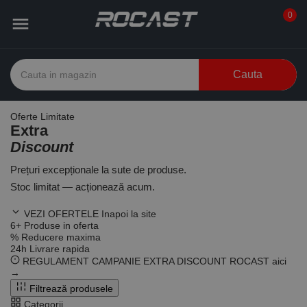
0

Cauta
Oferte Limitate
Extra
Discount
Prețuri excepționale la sute de produse.
Stoc limitat — acționează acum.
VEZI OFERTELE
Inapoi la site
6
+
Produse in oferta
%
Reducere maxima
24
h
Livrare rapida
REGULAMENT CAMPANIE EXTRA DISCOUNT ROCAST
aici
→
Filtrează produsele
Categorii