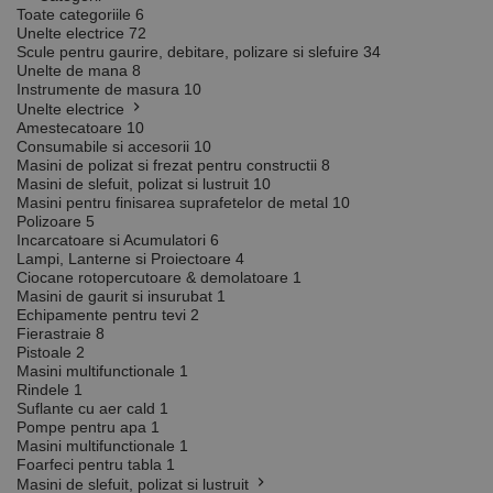
Toate categoriile
6
Unelte electrice
72
Scule pentru gaurire, debitare, polizare si slefuire
34
Unelte de mana
8
Instrumente de masura
10
Unelte electrice
Amestecatoare
10
Consumabile si accesorii
10
Masini de polizat si frezat pentru constructii
8
Masini de slefuit, polizat si lustruit
10
Masini pentru finisarea suprafetelor de metal
10
Polizoare
5
Incarcatoare si Acumulatori
6
Lampi, Lanterne si Proiectoare
4
Ciocane rotopercutoare & demolatoare
1
Masini de gaurit si insurubat
1
Echipamente pentru tevi
2
Fierastraie
8
Pistoale
2
Masini multifunctionale
1
Rindele
1
Suflante cu aer cald
1
Pompe pentru apa
1
Masini multifunctionale
1
Foarfeci pentru tabla
1
Masini de slefuit, polizat si lustruit