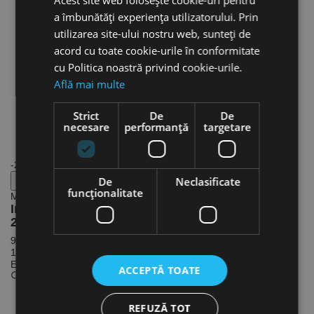
a îmbunătăți experiența utilizatorului. Prin
utilizarea site-ului nostru web, sunteți de
acord cu toate cookie-urile în conformitate
cu Politica noastră privind cookie-urile.
Află mai multe
Strict
De
De
necesare
performanță
targetare
-24%
De
Neclasificate
funcţionalitate
Milwaukee
Incarcator Milwaukee - 18 V model M1418 C6,
220|18 (V), 6...
960,79 lei
1.264,20 lei
Economisesti: 303.41 Lei
ACCEPTĂ TOATE
Detalii
Adauga
REFUZĂ TOT