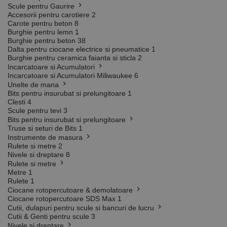
Scule pentru Gaurire
Accesorii pentru carotiere
2
Carote pentru beton
8
Burghie pentru lemn
1
Burghie pentru beton
38
Dalta pentru ciocane electrice si pneumatice
1
Burghie pentru ceramica faianta si sticla
2
Incarcatoare si Acumulatori
Incarcatoare si Acumulatori Miliwaukee
6
Unelte de mana
Bits pentru insurubat si prelungitoare
1
Clesti
4
Scule pentru tevi
3
Bits pentru insurubat si prelungitoare
Truse si seturi de Bits
1
Instrumente de masura
Rulete si metre
2
Nivele si dreptare
8
Rulete si metre
Metre
1
Rulete
1
Ciocane rotopercutoare & demolatoare
Ciocane rotopercutoare SDS Max
1
Cutii, dulapuri pentru scule si bancuri de lucru
Cutii & Genti pentru scule
3
Nivele si dreptare