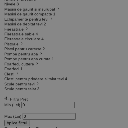
Nivele
8
Masini de gaurit si insurubat
Masini de gaurit compacte
1
Echipamente pentru tevi
Masini de debitat tevi
2
Fierastraie
Fierastraie sabie
4
Fierastraie circulare
4
Pistoale
Pistol pentru cartuse
2
Pompe pentru apa
Pompe pentru apa curata
1
Foarfeci, cuttere
Foarfeci
1
Clesti
Clesti pentru prindere si taiat tevi
4
Scule pentru tevi
Scule pentru taiat
3
Filtru Preț
Min (Lei)
—
Max (Lei)
Aplica filtrul