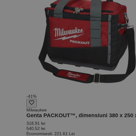
Nume
PrestaShop-[abcdef
Nume
Furnizor /
Nume
Domeniu
sib_cuid
_ga
uuid
MediaMat
sibautoma
_ga_DLLLWQBGGX
-41%
Milwaukee
Genta PACKOUT™, dimensiuni 380 x 250 x
318,91 lei
540,52 lei
Economisesti: 221.61 Lei