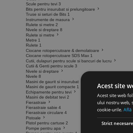
Scule pentru tevi
3
Bits pentru insurubat si prelungitoare
Truse si seturi de Bits
1
Instrumente de masura
Rulete si metre
2
Nivele si dreptare
8
Rulete si metre
Metre
1
Rulete
1
Ciocane rotopercutoare & demolatoare
Ciocane rotopercutoare SDS Max
1
Cutii, dulapuri pentru scule si bancuri de lucru
Cutii & Genti pentru scule
3
Nivele si dreptare
Nivele
8
Masini de gaurit si insurubat
Acest site w
Masini de gaurit compacte
1
Echipamente pentru tevi
Acest site web fol
Masini de debitat tevi
2
ului nostru web, s
Fierastraie
Fierastraie sabie
4
cookie-urile.
Află
Fierastraie circulare
4
Pistoale
Strict necesar
Pistol pentru cartuse
2
Pompe pentru apa