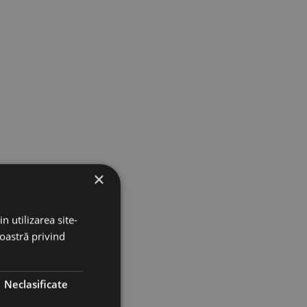
×
n utilizarea site-
noastră privind
Neclasificate