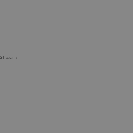
AST
aici →