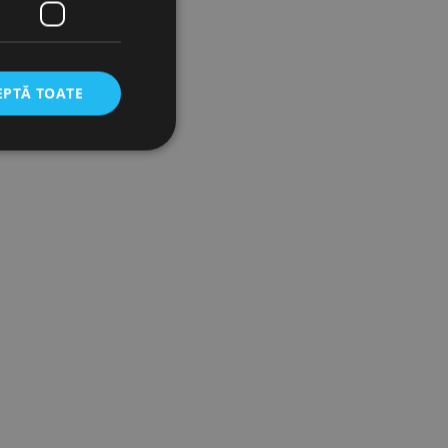
EPTĂ TOATE
icate
torului și gestionarea
com pentru a aminti
orilor. Este necesar
corect.
cesta este un
ea variabilelor de
măr generat
 site-ului, dar un bun
 utilizator între