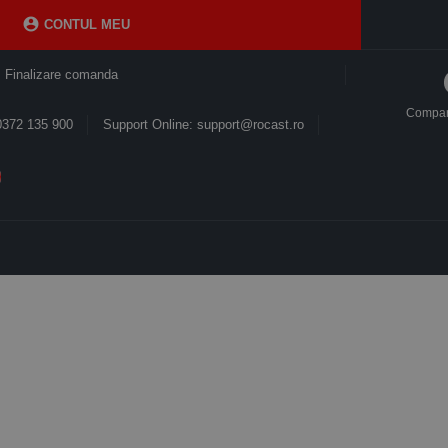

CONTUL MEU
Finalizare comanda
Compa
0372 135 900
Support Online: support@rocast.ro