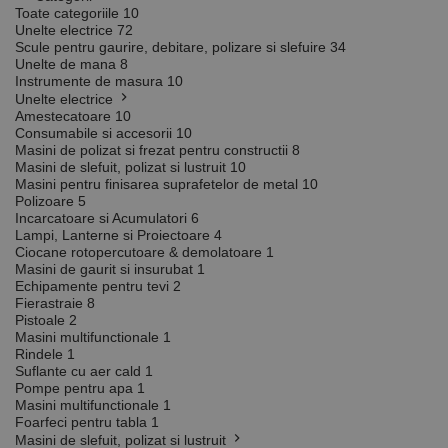
Toate categoriile
10
Unelte electrice
72
Scule pentru gaurire, debitare, polizare si slefuire
34
Unelte de mana
8
Instrumente de masura
10
Unelte electrice
Amestecatoare
10
Consumabile si accesorii
10
Masini de polizat si frezat pentru constructii
8
Masini de slefuit, polizat si lustruit
10
Masini pentru finisarea suprafetelor de metal
10
Polizoare
5
Incarcatoare si Acumulatori
6
Lampi, Lanterne si Proiectoare
4
Ciocane rotopercutoare & demolatoare
1
Masini de gaurit si insurubat
1
Echipamente pentru tevi
2
Fierastraie
8
Pistoale
2
Masini multifunctionale
1
Rindele
1
Suflante cu aer cald
1
Pompe pentru apa
1
Masini multifunctionale
1
Foarfeci pentru tabla
1
Masini de slefuit, polizat si lustruit