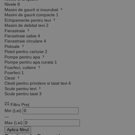
Nivele
8
Masini de gaurit si insurubat
Masini de gaurit compacte
1
Echipamente pentru tevi
Masini de debitat tevi
2
Fierastraie
Fierastraie sabie
4
Fierastraie circulare
4
Pistoale
Pistol pentru cartuse
2
Pompe pentru apa
Pompe pentru apa curata
1
Foarfeci, cuttere
Foarfeci
1
Clesti
Clesti pentru prindere si taiat tevi
4
Scule pentru tevi
Scule pentru taiat
3
Filtru Preț
Min (Lei)
—
Max (Lei)
Aplica filtrul