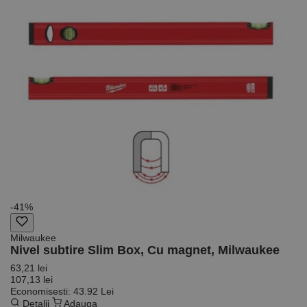
Privacy Policy
PHPSESSID
65 ani 8
Cookie
PHP.net
luni
generat de
www.rocast.ro
aplicații
bazate pe
limbajul PHP.
Acesta este un
identificator
de scop
general
utilizat pentru
menținerea
variabilelor de
sesiune ale
utilizatorului.
În mod
normal, este
un număr
generat
aleatoriu,
modul în care
este utilizat
poate fi
-41%
specific site-
ului, dar un
bun exemplu
Milwaukee
este
Nivel subtire Slim Box, Cu magnet, Milwaukee
menținerea
stării de
63,21 lei
conectare
107,13 lei
pentru un
utilizator între
Economisesti: 43.92 Lei
pagini.
Detalii
Adauga