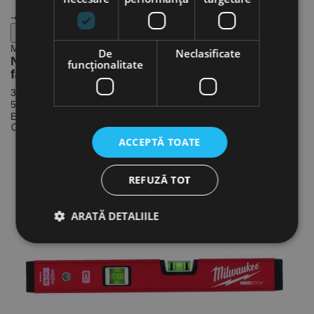
-41%
Milwaukee
De
Neclasificate
Nivela REDSTICK Backbone, lungime 40 cm,
funcţionalitate
fara orificii pe...
300,92 lei
510,04 lei
Economisesti: 209.12 Lei
Detalii
Adauga
ACCEPTĂ TOATE
REFUZĂ TOT
ARATĂ DETALIILE
Strict necesare
De performanță
De targetare
De funcţionalitate
Neclasificate