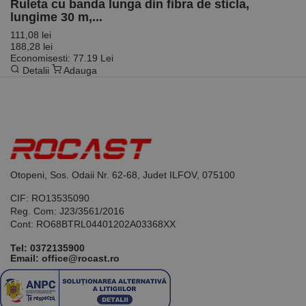
Ruleta cu banda lunga din fibra de sticla,
lungime 30 m,...
111,08 lei
188,28 lei
Economisesti: 77.19 Lei
Detalii
Adauga
Otopeni, Sos. Odaii Nr. 62-68, Judet ILFOV, 075100
CIF: RO13535090
Reg. Com: J23/3561/2016
Cont: RO68BTRL04401202A03368XX
Tel:
0372135900
Email: office@rocast.ro