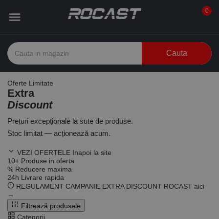
0

Cauta
Oferte Limitate
Extra
Discount
Prețuri excepționale la sute de produse.
Stoc limitat — acționează acum.
VEZI OFERTELE
Inapoi la site
10
+
Produse in oferta
%
Reducere maxima
24
h
Livrare rapida
REGULAMENT CAMPANIE EXTRA DISCOUNT ROCAST
aici
→
Filtrează produsele
Categorii