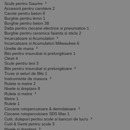
Scule pentru Gaurire
Accesorii pentru carotiere
2
Carote pentru beton
8
Burghie pentru lemn
1
Burghie pentru beton
38
Dalta pentru ciocane electrice si pneumatice
1
Burghie pentru ceramica faianta si sticla
2
Incarcatoare si Acumulatori
Incarcatoare si Acumulatori Miliwaukee
6
Unelte de mana
Bits pentru insurubat si prelungitoare
1
Clesti
4
Scule pentru tevi
3
Bits pentru insurubat si prelungitoare
Truse si seturi de Bits
1
Instrumente de masura
Rulete si metre
2
Nivele si dreptare
8
Rulete si metre
Metre
1
Rulete
1
Ciocane rotopercutoare & demolatoare
Ciocane rotopercutoare SDS Max
1
Cutii, dulapuri pentru scule si bancuri de lucru
Cutii & Genti pentru scule
3
Nivele si dreptare