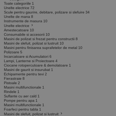
Toate categoriile
1
Unelte electrice
72
Scule pentru gaurire, debitare, polizare si slefuire
34
Unelte de mana
8
Instrumente de masura
10
Unelte electrice
Amestecatoare
10
Consumabile si accesorii
10
Masini de polizat si frezat pentru constructii
8
Masini de slefuit, polizat si lustruit
10
Masini pentru finisarea suprafetelor de metal
10
Polizoare
5
Incarcatoare si Acumulatori
6
Lampi, Lanterne si Proiectoare
4
Ciocane rotopercutoare & demolatoare
1
Masini de gaurit si insurubat
1
Echipamente pentru tevi
2
Fierastraie
8
Pistoale
2
Masini multifunctionale
1
Rindele
1
Suflante cu aer cald
1
Pompe pentru apa
1
Masini multifunctionale
1
Foarfeci pentru tabla
1
Masini de slefuit, polizat si lustruit