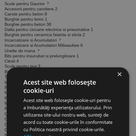
Scule pentru Gaurire
Accesorii pentru carotiere
2
Carote pentru beton
8
Burghie pentru lemn
1
Burghie pentru beton
38
Dalta pentru ciocane electrice si pneumatice
1
Burghie pentru ceramica faianta si sticla
2
Incarcatoare si Acumulatori
Incarcatoare si Acumulatori Miliwaukee
6
Unelte de mana
Bits pentru insurubat si prelungitoare
1
Clesti
4
Scule pentru tevi
3
Bits pentru insurubat si prelungitoare
×
Truse si seturi de Bits
1
Acest site web folosește
Instrumente de masura
Rulete si metre
2
cookie-uri
Nivele si dreptare
8
Rulete si metre
Acest site web folosește cookie-uri pentru
Metre
1
a îmbunătăți experiența utilizatorului. Prin
Rulete
1
Ciocane rotopercutoare & demolatoare
utilizarea site-ului nostru web, sunteți de
Ciocane rotopercutoare SDS Max
1
acord cu toate cookie-urile în conformitate
Cutii, dulapuri pentru scule si bancuri de lucru
cu Politica noastră privind cookie-urile.
Cutii & Genti pentru scule
3
Nivele si dreptare