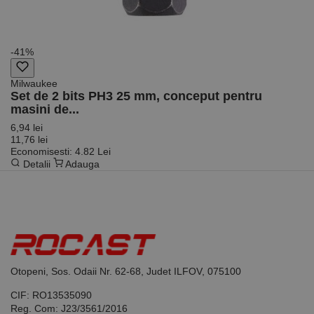
Script.com să
funcționeze
corect.
Google
Privacy Policy
PHPSESSID
65 ani 8
Cookie
PHP.net
-41%
luni
generat de
www.rocast.ro
aplicații
bazate pe
Milwaukee
limbajul PHP.
Set de 2 bits PH3 25 mm, conceput pentru
Acesta este un
identificator
masini de...
de scop
general
6,94 lei
utilizat pentru
11,76 lei
menținerea
Economisesti: 4.82 Lei
variabilelor de
Detalii
Adauga
sesiune ale
utilizatorului.
În mod
normal, este
un număr
generat
aleatoriu,
modul în care
este utilizat
poate fi
specific site-
Otopeni, Sos. Odaii Nr. 62-68, Judet ILFOV, 075100
ului, dar un
bun exemplu
este
CIF: RO13535090
menținerea
Reg. Com: J23/3561/2016
stării de