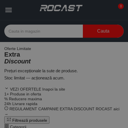
0

Cauta
Oferte Limitate
Extra
Discount
Prețuri excepționale la sute de produse.
Stoc limitat — acționează acum.
VEZI OFERTELE
Inapoi la site
1
+
Produse in oferta
%
Reducere maxima
24
h
Livrare rapida
REGULAMENT CAMPANIE EXTRA DISCOUNT ROCAST
aici
→
Filtrează produsele
Categorii