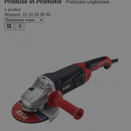
Produse
in Promotie
Strict necesare
De performanță
· Polizoare unghiulare
1 produs
De targetare
De funcţionalitate
Afiseaza:
10
15
20
30
35
Neclasificate
Cookie-urile strict necesare permit funcționalitatea
principală a site-ului web, cum ar fi autentificarea
utilizatorului și gestionarea contului. Site-ul web nu
poate fi utilizat corect fără cookie-uri strict necesare.
Furnizor /
Nume
Expirare
Descriere
Domeniu
CookieScriptConsent
1 lună
Acest cookie
CookieScript
este utilizat
www.rocast.ro
de serviciul
Cookie-
Script.com
pentru a
aminti
preferințele
de
consimțământ
ale cookie-
urilor
vizitatorilor.
Este necesar
ca bannerul
cookie
Cookie-