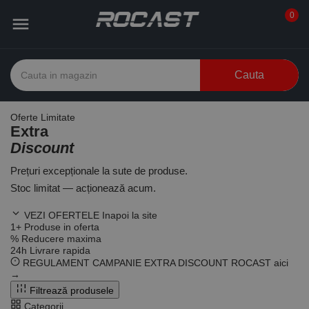
0

Cauta
Oferte Limitate
Extra
Discount
Prețuri excepționale la sute de produse.
Stoc limitat — acționează acum.
VEZI OFERTELE
Inapoi la site
1
+
Produse in oferta
%
Reducere maxima
24
h
Livrare rapida
REGULAMENT CAMPANIE EXTRA DISCOUNT ROCAST
aici
→
Filtrează produsele
Categorii