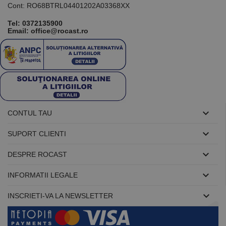
Cont: RO68BTRL04401202A03368XX
conectare
pentru un
utilizator între
Tel:
0372135900
pagini.
Email: office@rocast.ro
Furnizor /
Nume
Expirare
Descriere
Domeniu
Furnizor
PrestaShop-
.www.rocast.ro
11 ani 5
Nume
Furnizor /
/
Expirare
Descriere
Nume
Expirare
Descriere
[abcdef0123456789]
luni
Domeniu
Domeniu
{32}

CONTUL TAU
_ga
uuid
6 luni 1
2 ani
Acest
Acest nume
MediaMath Inc.
Google
sib_cuid
.www.rocast.ro
6 luni 1
zi
cookie este
de cookie
sibautomation.com
LLC
zi

SUPORT CLIENTI
utilizat
este asociat
.rocast.ro
pentru a
cu Google
optimiza
Universal

DESPRE ROCAST
relevanța
Analytics -
publicitară
care este o
prin
actualizare

INFORMATII LEGALE
colectarea
semnificativă
datelor
a serviciului
vizitatorilor
de analiză

INSCRIETI-VA LA NEWSLETTER
de pe mai
Google cel
multe site-
mai frecvent
uri web -
utilizat. Acest
acest
cookie este