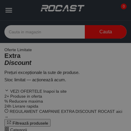
0

Cauta
Oferte Limitate
Extra
Discount
Prețuri excepționale la sute de produse.
Stoc limitat — acționează acum.
VEZI OFERTELE
Inapoi la site
2
+
Produse in oferta
%
Reducere maxima
24
h
Livrare rapida
REGULAMENT CAMPANIE EXTRA DISCOUNT ROCAST
aici
→
Filtrează produsele
Categorii