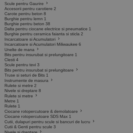
Scule pentru Gaurire
Accesorii pentru carotiere
2
Carote pentru beton
8
Burghie pentru lemn
1
Burghie pentru beton
38
Dalta pentru ciocane electrice si pneumatice
1
Burghie pentru ceramica faianta si sticla
2
Incarcatoare si Acumulatori
Incarcatoare si Acumulatori Miliwaukee
6
Unelte de mana
Bits pentru insurubat si prelungitoare
1
Clesti
4
Scule pentru tevi
3
Bits pentru insurubat si prelungitoare
Truse si seturi de Bits
1
Instrumente de masura
Rulete si metre
2
Nivele si dreptare
8
Rulete si metre
Metre
1
Rulete
1
Ciocane rotopercutoare & demolatoare
Ciocane rotopercutoare SDS Max
1
Cutii, dulapuri pentru scule si bancuri de lucru
Cutii & Genti pentru scule
3
Nivele si dreptare