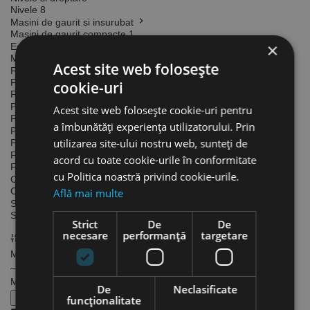
Nivele
8
Masini de gaurit si insurubat
Masini de gaurit compacte
1
×
Echipamente pentru tevi
Masini de debitat tevi
2
Acest site web folosește
Fierastraie
Fierastraie sabie
4
cookie-uri
Fierastraie circulare
4
Pistoale
Acest site web folosește cookie-uri pentru
Pistol pentru cartuse
2
a îmbunătăți experiența utilizatorului. Prin
Pompe pentru apa
utilizarea site-ului nostru web, sunteți de
Pompe pentru apa curata
1
Foarfeci, cuttere
acord cu toate cookie-urile în conformitate
Foarfeci
1
cu Politica noastră privind cookie-urile.
Clesti
Clesti pentru prindere si taiat tevi
4
Află mai multe
Scule pentru tevi
Scule pentru taiat
3
Strict
De
De
necesare
performanță
targetare
Filtru Preț
Min (Lei)
—
Max (Lei)
De
Neclasificate
Aplica filtrul
funcţionalitate