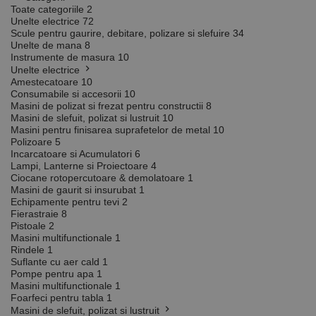
Toate categoriile
2
Unelte electrice
72
Scule pentru gaurire, debitare, polizare si slefuire
34
Unelte de mana
8
Instrumente de masura
10
Unelte electrice
Amestecatoare
10
Consumabile si accesorii
10
Masini de polizat si frezat pentru constructii
8
Masini de slefuit, polizat si lustruit
10
Masini pentru finisarea suprafetelor de metal
10
Polizoare
5
Incarcatoare si Acumulatori
6
Lampi, Lanterne si Proiectoare
4
Ciocane rotopercutoare & demolatoare
1
Masini de gaurit si insurubat
1
Echipamente pentru tevi
2
Fierastraie
8
Pistoale
2
Masini multifunctionale
1
Rindele
1
Suflante cu aer cald
1
Pompe pentru apa
1
Masini multifunctionale
1
Foarfeci pentru tabla
1
Masini de slefuit, polizat si lustruit