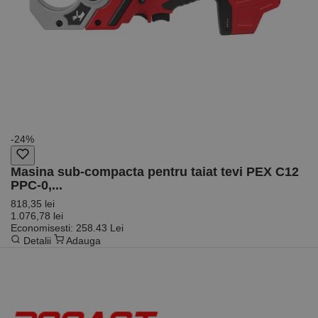
general
utilizat pentru
menținerea
variabilelor de
sesiune ale
utilizatorului.
În mod
normal, este
un număr
generat
aleatoriu,
modul în care
este utilizat
poate fi
-24%
specific site-
ului, dar un
bun exemplu
Masina sub-compacta pentru taiat tevi PEX C12
este
PPC-0,...
menținerea
stării de
818,35 lei
conectare
pentru un
1.076,78 lei
utilizator între
Economisesti: 258.43 Lei
pagini.
Detalii
Adauga
Furnizor /
Nume
Expirare
Descriere
Domeniu