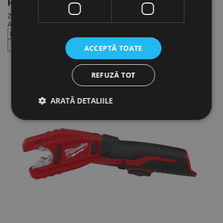
Produse
in Promotie
· Echipamente pentru tevi
2 produse
Afiseaza:
10
15
20
30
35
ACCEPTĂ TOATE
REFUZĂ TOT
ARATĂ DETALIILE
Strict necesare
De performanță
De targetare
De funcţionalitate
Neclasificate
Cookie-urile strict necesare permit funcționalitatea
principală a site-ului web, cum ar fi autentificarea
utilizatorului și gestionarea contului. Site-ul web nu
poate fi utilizat corect fără cookie-uri strict necesare.