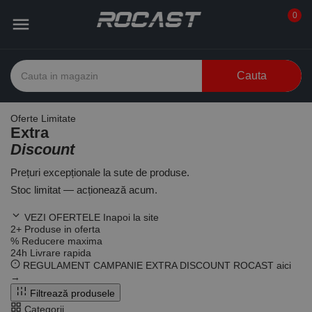
0

Cauta
Oferte Limitate
Extra
Discount
Prețuri excepționale la sute de produse.
Stoc limitat — acționează acum.
VEZI OFERTELE
Inapoi la site
2
+
Produse in oferta
%
Reducere maxima
24
h
Livrare rapida
REGULAMENT CAMPANIE EXTRA DISCOUNT ROCAST
aici
→
Filtrează produsele
Categorii