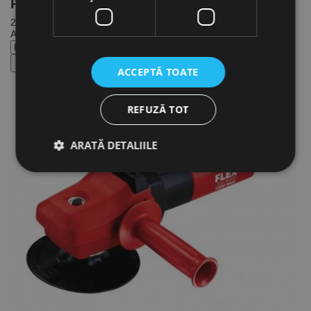
Produse
in Promotie
· Polizoare rotative
2 produse
Afiseaza:
10
15
20
30
35
ACCEPTĂ TOATE
REFUZĂ TOT
ARATĂ DETALIILE
Strict necesare
De performanță
De targetare
De funcţionalitate
Neclasificate
Cookie-urile strict necesare permit funcționalitatea
principală a site-ului web, cum ar fi autentificarea
utilizatorului și gestionarea contului. Site-ul web nu
poate fi utilizat corect fără cookie-uri strict necesare.