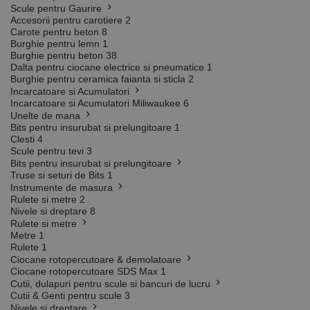
Scule pentru Gaurire
Accesorii pentru carotiere
2
Carote pentru beton
8
Burghie pentru lemn
1
Burghie pentru beton
38
Dalta pentru ciocane electrice si pneumatice
1
Burghie pentru ceramica faianta si sticla
2
Incarcatoare si Acumulatori
Incarcatoare si Acumulatori Miliwaukee
6
Unelte de mana
Bits pentru insurubat si prelungitoare
1
Clesti
4
Scule pentru tevi
3
Bits pentru insurubat si prelungitoare
Truse si seturi de Bits
1
Instrumente de masura
Rulete si metre
2
Nivele si dreptare
8
Rulete si metre
Metre
1
Rulete
1
Ciocane rotopercutoare & demolatoare
Ciocane rotopercutoare SDS Max
1
Cutii, dulapuri pentru scule si bancuri de lucru
Cutii & Genti pentru scule
3
Nivele si dreptare