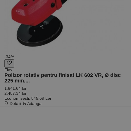
de scop
general
utilizat pentru
menținerea
variabilelor de
sesiune ale
utilizatorului.
În mod
normal, este
un număr
generat
aleatoriu,
modul în care
este utilizat
-34%
poate fi
specific site-
ului, dar un
Flex
bun exemplu
este
Polizor rotativ pentru finisat LK 602 VR, Ø disc
menținerea
225 mm,...
stării de
conectare
1.641,64 lei
pentru un
2.487,34 lei
utilizator între
Economisesti: 845.69 Lei
pagini.
Detalii
Adauga
Furnizor /
Nume
Expirare
Descriere
Domeniu