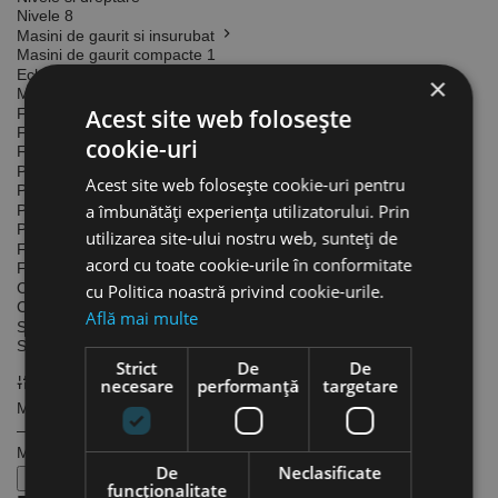
Nivele
8
Masini de gaurit si insurubat
Masini de gaurit compacte
1
Echipamente pentru tevi
×
Masini de debitat tevi
2
Acest site web folosește
Fierastraie
Fierastraie sabie
4
cookie-uri
Fierastraie circulare
4
Pistoale
Acest site web folosește cookie-uri pentru
Pistol pentru cartuse
2
a îmbunătăți experiența utilizatorului. Prin
Pompe pentru apa
Pompe pentru apa curata
1
utilizarea site-ului nostru web, sunteți de
Foarfeci, cuttere
acord cu toate cookie-urile în conformitate
Foarfeci
1
Clesti
cu Politica noastră privind cookie-urile.
Clesti pentru prindere si taiat tevi
4
Află mai multe
Scule pentru tevi
Scule pentru taiat
3
Strict
De
De
necesare
performanță
targetare
Filtru Preț
Min (Lei)
—
Max (Lei)
De
Neclasificate
Aplica filtrul
funcţionalitate