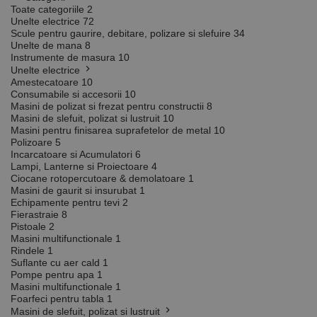
Toate categoriile
2
Unelte electrice
72
Scule pentru gaurire, debitare, polizare si slefuire
34
Unelte de mana
8
Instrumente de masura
10
Unelte electrice
Amestecatoare
10
Consumabile si accesorii
10
Masini de polizat si frezat pentru constructii
8
Masini de slefuit, polizat si lustruit
10
Masini pentru finisarea suprafetelor de metal
10
Polizoare
5
Incarcatoare si Acumulatori
6
Lampi, Lanterne si Proiectoare
4
Ciocane rotopercutoare & demolatoare
1
Masini de gaurit si insurubat
1
Echipamente pentru tevi
2
Fierastraie
8
Pistoale
2
Masini multifunctionale
1
Rindele
1
Suflante cu aer cald
1
Pompe pentru apa
1
Masini multifunctionale
1
Foarfeci pentru tabla
1
Masini de slefuit, polizat si lustruit