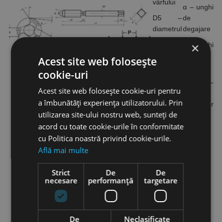
vârfului
α – unghi
D5 –
de
diametrul
degajare
pânzei
×
γ – unghi
L1 –
de
Acest site web folosește
lungimea
așezare
cookie-uri
totală
α1 –
Acest site web folosește cookie-uri pentru
L2 –
unghiul
a îmbunătăți experiența utilizatorului. Prin
lungimea
flancurilor
utilizarea site-ului nostru web, sunteți de
filetului
filetului
acord cu toate cookie-urile în conformitate
L3 –
cu Politica noastră privind cookie-urile.
lungimea
Află mai multe
gâtului
L4 –
Strict
De
De
necesare
performanță
targetare
lungimea
prinderii
De
Neclasificate