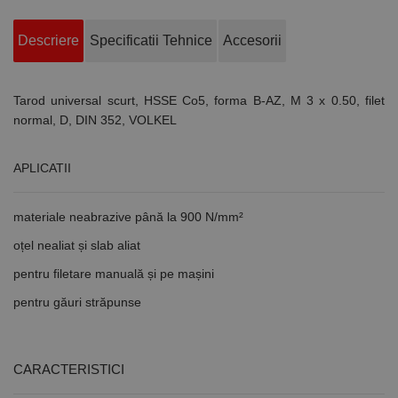
Descriere
Specificatii Tehnice
Accesorii
Tarod universal scurt, HSSE Co5, forma B-AZ, M 3 x 0.50, filet
normal, D, DIN 352, VOLKEL
APLICATII
materiale neabrazive până la 900 N/mm²
oțel nealiat și slab aliat
pentru filetare manuală și pe mașini
pentru găuri străpunse
CARACTERISTICI