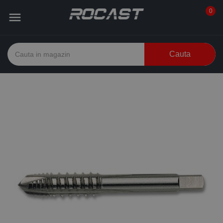
0

Cauta