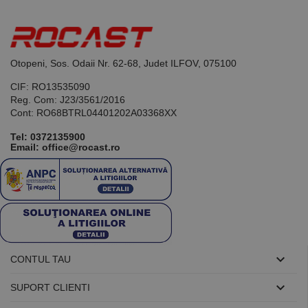
Otopeni, Sos. Odaii Nr. 62-68, Judet ILFOV, 075100
CIF: RO13535090
Reg. Com: J23/3561/2016
Cont: RO68BTRL04401202A03368XX
Tel:
0372135900
Email: office@rocast.ro

CONTUL TAU

SUPORT CLIENTI