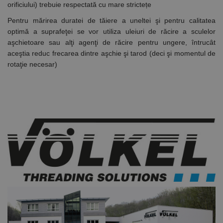
sau de un
Este inclus în
orificiului) trebuie respectată cu mare strictețe
schimb de
fiecare
anunțuri.
solicitare de
Pentru mărirea duratei de tăiere a uneltei şi pentru calitatea
pagină dintr-
optimă a suprafeţei se vor utiliza uleiuri de răcire a sculelor
un site și
este utilizat
aşchietoare sau alţi agenţi de răcire pentru ungere, întrucât
pentru a
calcula
aceştia reduc frecarea dintre aşchie şi tarod (deci şi momentul de
datele
rotaţie necesar)
despre
vizitatori,
sesiuni și
campanii
pentru
rapoartele
de analiză a
site-urilor.
_ga_DLLLWQBGGX
.rocast.ro
2 ani
Acest cookie
este folosit
de Google
Analytics
pentru a
persista
starea
sesiunii.