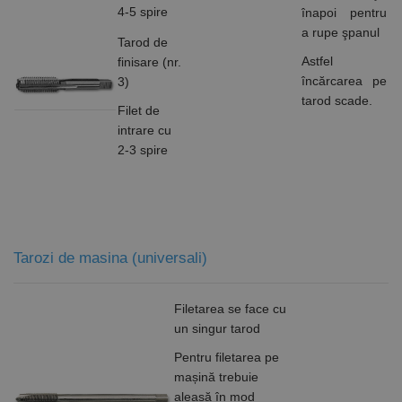
4-5 spire
înapoi pentru
Furnizor /
a rupe şpanul
Nume
Expirare
Descriere
Domeniu
Tarod de
Astfel
finisare (nr.
CookieScriptConsent
1 lună
Acest cookie
CookieScript
este utilizat
www.rocast.ro
încărcarea pe
3)
de serviciul
tarod scade.
Cookie-
Filet de
Script.com
pentru a
intrare cu
aminti
2-3 spire
preferințele
de
consimțământ
ale cookie-
urilor
vizitatorilor.
Este necesar
ca bannerul
cookie
Tarozi de masina (universali)
Cookie-
Script.com să
funcționeze
corect.
Filetarea se face cu
Google
un singur tarod
Privacy Policy
PHPSESSID
65 ani 8
Cookie
PHP.net
luni
generat de
www.rocast.ro
aplicații
Pentru filetarea pe
bazate pe
mașină trebuie
limbajul PHP.
Acesta este un
aleasă în mod