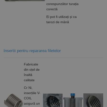
identificator
corespunzător turația
de scop
general
corectă
utilizat pentru
menținerea
Ei pot fi utilizați și ca
variabilelor de
sesiune ale
tarozi de mână
utilizatorului.
În mod
normal, este
un număr
generat
aleatoriu,
modul în care
este utilizat
Insertii pentru repararea filetelor
poate fi
specific site-
ului, dar un
bun exemplu
Fabricate
este
menținerea
din oțel de
stării de
conectare
înaltă
pentru un
calitate
utilizator între
pagini.
Cr Ni,
inserțiile V-
COIL
asigură un
Furnizor /