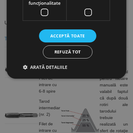
funcţionalitate
UTILIZARE TAROZI
ACCEPTĂ TOATE
Tarozi de mână (set de 2 sau 3 buc.)
REFUZĂ TOT
Tarod de
degroșare
ARATĂ DETALIILE
(nr. 1)
La tarodul
Filet de
pentru filetare
intrare cu
manuală este
Strict necesare
De performanță
6-8 spire
valabil faptul
că după două
De targetare
De funcţionalitate
Tarod
rotiri ale
Neclasificate
intermediar
tarodului
(nr. 2)
trebuie
Cookie-urile strict necesare permit funcționalitatea
principală a site-ului web, cum ar fi autentificarea
Filet de
realizată un
utilizatorului și gestionarea contului. Site-ul web nu
intrare cu
sfert de rotaţie
poate fi utilizat corect fără cookie-uri strict necesare.