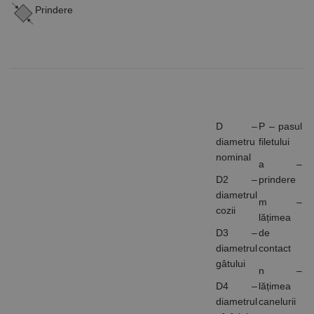
Prindere
D –
P – pasul
diametru
filetului
nominal
a –
D2 –
prindere
diametrul
m –
cozii
lățimea
D3 –
de
diametrul
contact
gâtului
n –
D4 –
lățimea
diametrul
canelurii