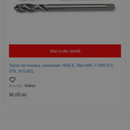
Mai multe detalii
Tarozi de masina, universali, HSS-E, filet UNF, ≈ DIN 371-
376, VOLKEL
favorite_border
Brands:
Volkel
90,05 lei