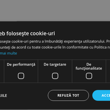
eb folosește cookie-uri
osește cookie-uri pentru a îmbunătăți experiența utilizatorului. Pri
unteți de acord cu toate cookie-urile în conformitate cu Politica 
 mai multe
e
De performanță
De targetare
De
funcţionalitate
IILE
REFUZĂ TOT
ACC