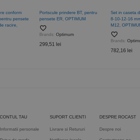
vizitatorii este furnizat în mod normal de un centru de date te
Acest cookie este utilizat pentru a distinge utilizatorii unici p
.rocast.ro
schimb de anunțuri.
număr generat aleatoriu ca identificator de client. Este inclus 
de pagină dintr-un site și este utilizat pentru a calcula datele
ere conform
Portscule prindere BT, pentru
Set in caseta d
sesiuni și campanii pentru rapoartele de analiză a site-urilor.
pentru pensete
pensete ER, OPTIMUM
8-10-12-16 mm
e racire,
M12, OPTIM
.rocast.ro
2 ani
Acest cookie este folosit de Google Analytics pentru a persist
favorite_border
favorite_border
Brands:
Optimum
Brands:
Optim
299,51 lei
782,16 lei
CONTUL TAU
SUPORT CLIENTI
DESPRE ROCAST
Informatii personale
Livrare si Retururi
Despre noi