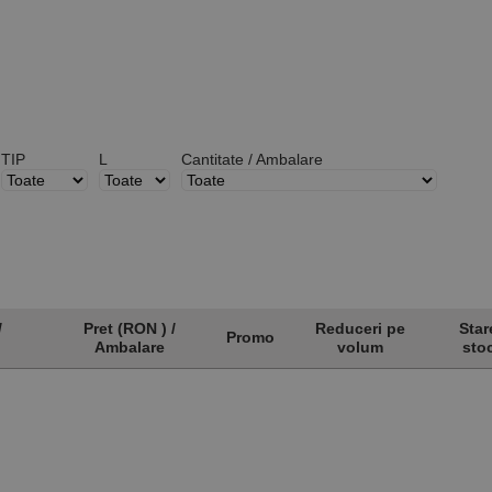
TIP
L
Cantitate / Ambalare
/
Pret (RON ) /
Reduceri pe
Star
Promo
Ambalare
volum
sto
/
Pret (RON ) /
Promo
Reduceri pe
Star
Ambalare
volum
sto