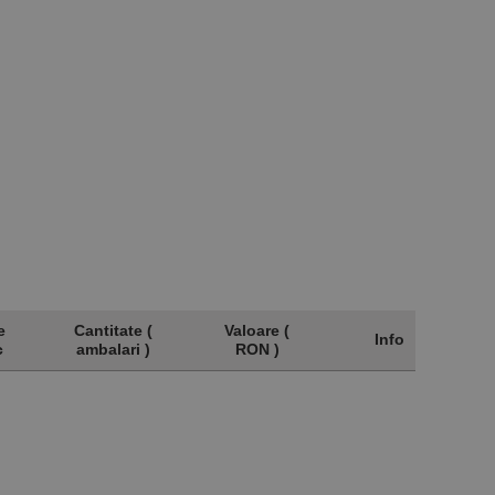
e
Cantitate (
Valoare (
Info
c
ambalari )
RON )
e
Cantitate (
Valoare (
Info
c
ambalari )
RON )