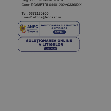
Reg. Com: J23/3561/2016
Cont: RO68BTRL04401202A03368XX
Tel:
0372135900
Email: office@rocast.ro