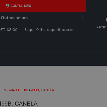

CONTUL MEU
Finalizare comanda
Compa
0372 135 900
Support Online: support@rocast.ro
Pensete ER, DIN 6499B, CANELA
6499B, CANELA