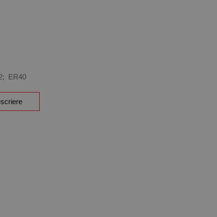
32; ER40
scriere