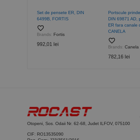
Set de pensete ER, DIN
Portscule prind
6499B, FORTIS
DIN 69871 AD, 
ER fara canale d
_ga_DLLLWQBGGX
favorite_border
CANELA
Brands:
Fortis
favorite_border
992,01 lei
Brands:
Canela
782,16 lei
Otopeni, Sos. Odaii Nr. 62-68, Judet ILFOV, 075100
CIF: RO13535090