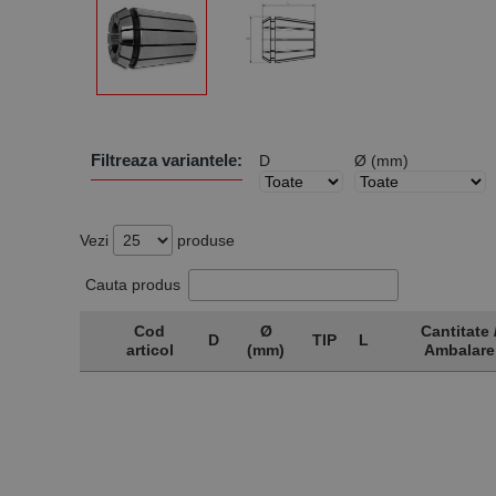
Filtreaza variantele:
D
Ø (mm)
Vezi
produse
Cauta produs
Cod
Ø
Cantitate 
D
TIP
L
articol
(mm)
Ambalare
Cod
D
Ø
TIP
L
Cantitate 
articol
(mm)
Ambalare