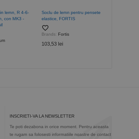
rță parte sau de un
rin atribuirea unui
în fiecare solicitare
 despre vizitatori,
in lemn, R 4-6-
Soclu de lemn pentru pensete
Set de pense
, con MK3 -
elastice, FORTIS
6499, DIN IS
UM
piese, compo
a starea sesiunii.
favorite_border
66 mm, OPT
Brands:
Fortis
favorite_border
um
103,53 lei
Brands:
Opti
1.049,24 lei
INSCRIETI-VA LA NEWSLETTER
Te poti dezabona in orice moment. Pentru aceasta
te rugam sa folosesti informatiile noastre de contact