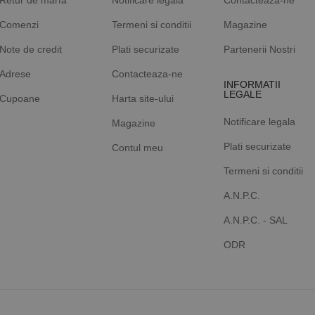
Retur de marfa
Notificare legala
Contacteaza-ne
Comenzi
Termeni si conditii
Magazine
Note de credit
Plati securizate
Partenerii Nostri
Adrese
Contacteaza-ne
INFORMATII
LEGALE
Cupoane
Harta site-ului
Notificare legala
Magazine
Plati securizate
Contul meu
Termeni si conditii
A.N.P.C.
A.N.P.C. - SAL
ODR