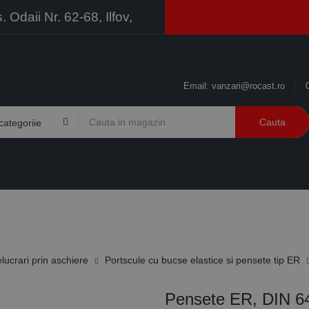
Odaii Nr. 62-68, Ilfov,
Email:
vanzari@rocast.ro
Cauta
BRANDURI
CONTACT
RESURSE
BUSINESS
elucrari prin aschiere
Portscule cu bucse elastice si pensete tip ER
Pensete ER, DIN 