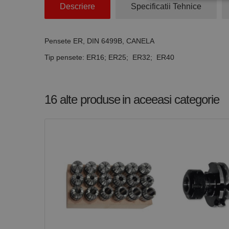
Descriere
Specificatii Tehnice
Stri
Cookie-urile strict ne
Pensete ER, DIN 6499B, CANELA
contului. Site-ul web 
Tip pensete: ER16; ER25; ER32; ER40
Nume
CookieScriptConse
16 alte produse
in aceeasi categorie
PHPSESSID
Nume
PrestaShop-[abcdef
Nume
Furnizor /
Nume
Domeniu
sib_cuid
_ga
uuid
MediaMat
sibautoma