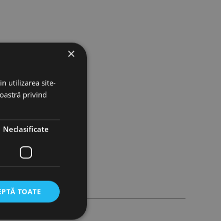
×
n utilizarea site-
noastră privind
Neclasificate
EPTĂ TOATE