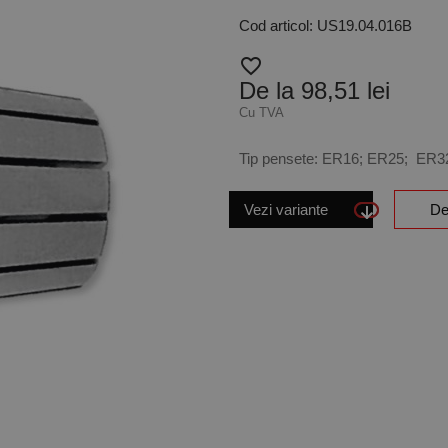
Cod articol: US19.04.016B
favorite_border
De la 98,51 lei
Cu TVA
Tip pensete: ER16; ER25; ER
Vezi variante
De