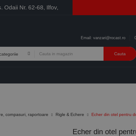
Odaii Nr. 62-68, Ilfov,
Email:
vanzari@rocast.ro
Cauta
BRANDURI
CONTACT
RESURSE
BUSINESS
re, compasuri, raportoare
Rigle & Echere
Echer din otel pentru d
Echer din otel pentr