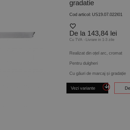
gradatie
Cod articol: US19.07.022I01
favorite_border
De la 143,84 lei
Cu TVA
Livrare in 1-3 zile
Realizat din oțel arc, cromat
Pentru dulgheri
Cu găuri de marcaj și gradație
Vezi variante
De