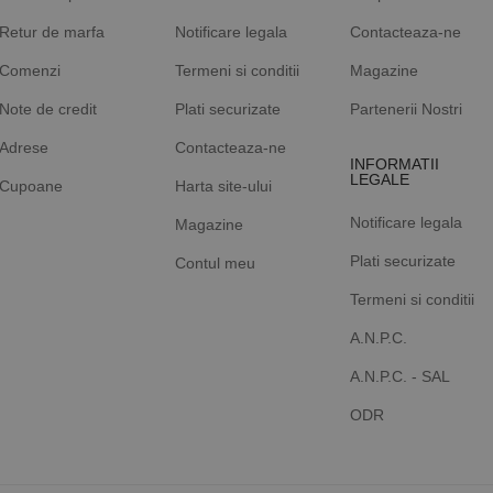
Retur de marfa
Notificare legala
Contacteaza-ne
Comenzi
Termeni si conditii
Magazine
Note de credit
Plati securizate
Partenerii Nostri
Adrese
Contacteaza-ne
INFORMATII
LEGALE
Cupoane
Harta site-ului
Notificare legala
Magazine
Plati securizate
Contul meu
Termeni si conditii
A.N.P.C.
A.N.P.C. - SAL
ODR