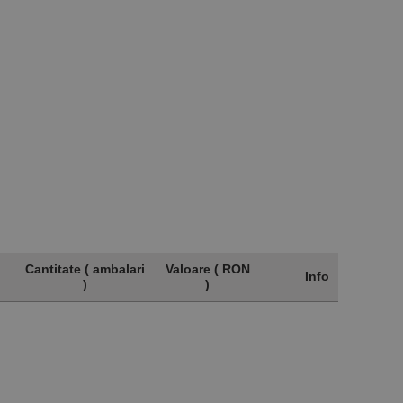
Cantitate ( ambalari
Valoare ( RON
Info
)
)
Cantitate ( ambalari
Valoare ( RON
Info
)
)