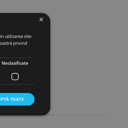
×
n utilizarea site-
noastră privind
Neclasificate
EPTĂ TOATE
icate