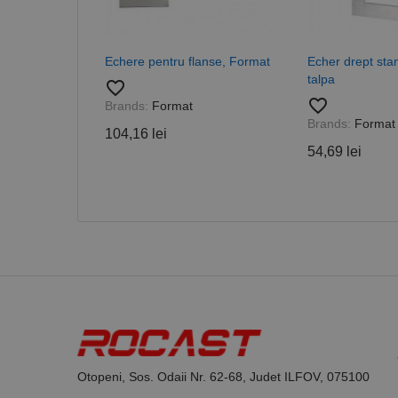
_ga_DLLLWQBGGX
Echere pentru flanse, Format
Echer drept stan
talpa
favorite_border
favorite_border
Brands:
Format
Brands:
Format
104,16 lei
54,69 lei
Otopeni, Sos. Odaii Nr. 62-68, Judet ILFOV, 075100