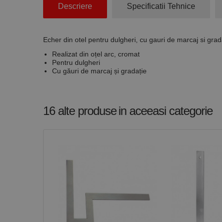
Descriere
Specificatii Tehnice
Cookie-urile strict ne
contului. Site-ul web 
Echer din otel pentru dulgheri, cu gauri de marcaj si grad
Nume
Realizat din oțel arc, cromat
CookieScriptConse
Pentru dulgheri
Cu găuri de marcaj și gradație
PHPSESSID
16 alte produse
in aceeasi categorie
Nume
PrestaShop-[abcdef
Nume
Furnizor /
Nume
Domeniu
sib_cuid
_ga
uuid
MediaMat
sibautoma