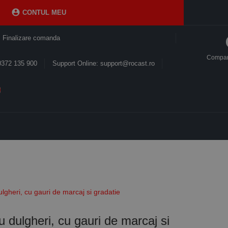

CONTUL MEU
Finalizare comanda
Compa
0372 135 900
Support Online: support@rocast.ro
ulgheri, cu gauri de marcaj si gradatie
u dulgheri, cu gauri de marcaj si