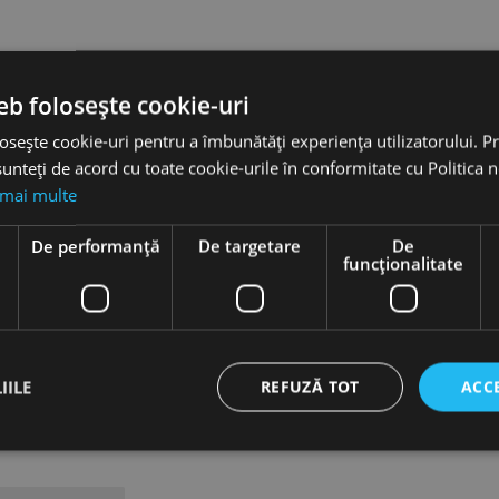
eb folosește cookie-uri
osește cookie-uri pentru a îmbunătăți experiența utilizatorului. Pri
unteți de acord cu toate cookie-urile în conformitate cu Politica 
 mai multe
e
De performanță
De targetare
De
funcţionalitate
IILE
REFUZĂ TOT
ACC
ct necesare
De performanță
De targetare
De funcţionalitate
Neclasif