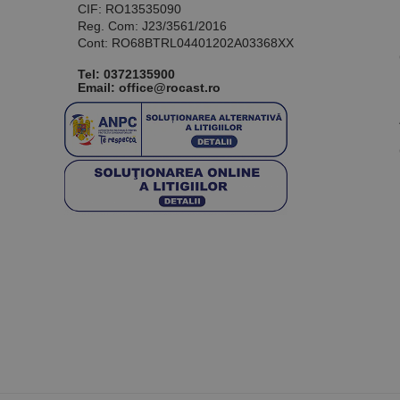
CIF: RO13535090
Reg. Com: J23/3561/2016
Cont: RO68BTRL04401202A03368XX
Tel:
0372135900
Email: office@rocast.ro