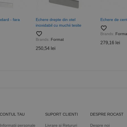
sesiuni și campanii pentru rapoartele de analiză a site-urilor.
.rocast.ro
2 ani
Acest cookie este folosit de Google Analytics pentru a persist
dard - fara
Echere drepte din otel
Echere de cen
inoxidabil cu muchii tesite
favorite_border
favorite_border
Brands:
Forma
Brands:
Format
279,16 lei
250,54 lei
CONTUL TAU
SUPORT CLIENTI
DESPRE ROCAST
Informatii personale
Livrare si Retururi
Despre noi