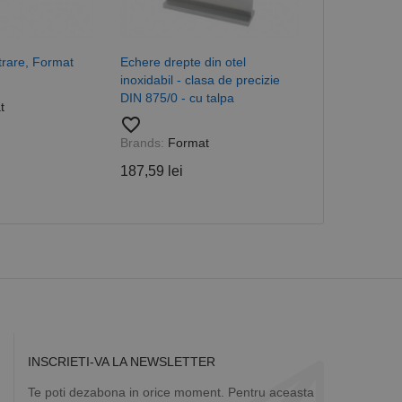
a starea sesiunii.
trare, Format
Echere drepte din otel
Echer ascutit 
inoxidabil - clasa de precizie
Format
DIN 875/0 - cu talpa
favorite_border
t
favorite_border
Brands:
Form
Brands:
Format
124,51 lei
187,59 lei
INSCRIETI-VA LA NEWSLETTER
Te poti dezabona in orice moment. Pentru aceasta