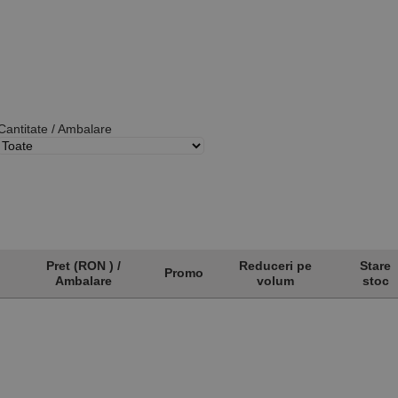
Cantitate / Ambalare
Pret (RON ) /
Reduceri pe
Stare
Promo
Ambalare
volum
stoc
Pret (RON ) /
Promo
Reduceri pe
Stare
Ambalare
volum
stoc