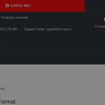

CONTUL MEU
Finalizare comanda
Compa
0372 135 900
Support Online: support@rocast.ro
mat
 Format