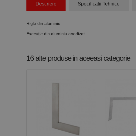
Descriere
Specificatii Tehnice
Cookie-urile strict ne
contului. Site-ul web 
Nume
Rigle din aluminiu
CookieScriptConse
Execuție din aluminiu anodizat.
PHPSESSID
16 alte produse
in aceeasi categorie
Nume
PrestaShop-[abcdef
Nume
Furnizor /
Nume
Domeniu
sib_cuid
_ga
uuid
MediaMat
sibautoma