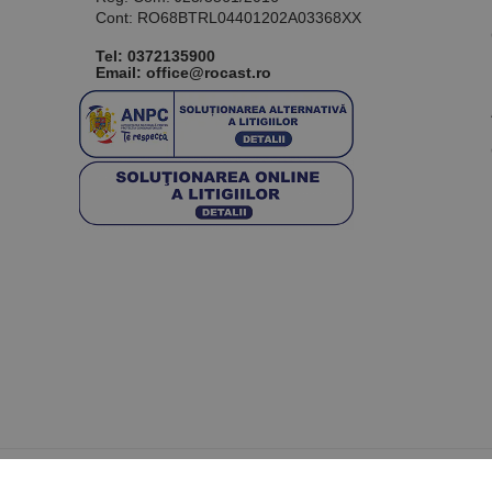
Cont: RO68BTRL04401202A03368XX
Tel:
0372135900
Email: office@rocast.ro