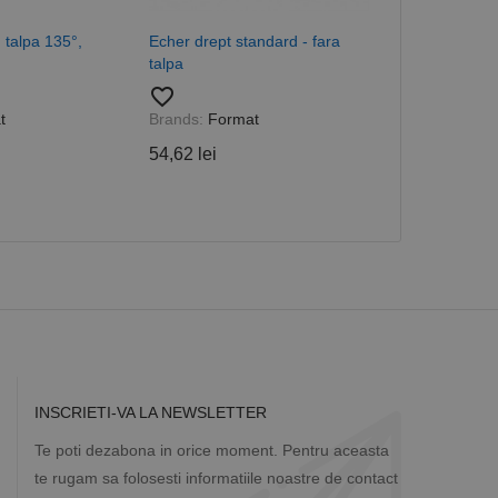
a starea sesiunii.
 talpa 135°,
Echer drept standard - fara
Rigla gradate
talpa
866/B - Toler
mm, Format
favorite_border
favorite_border
t
Brands:
Format
Brands:
Form
54,62 lei
258,49 lei
INSCRIETI-VA LA NEWSLETTER
Te poti dezabona in orice moment. Pentru aceasta
te rugam sa folosesti informatiile noastre de contact