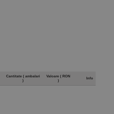
Cantitate ( ambalari
Valoare ( RON
Info
)
)
Cantitate ( ambalari
Valoare ( RON
Info
)
)