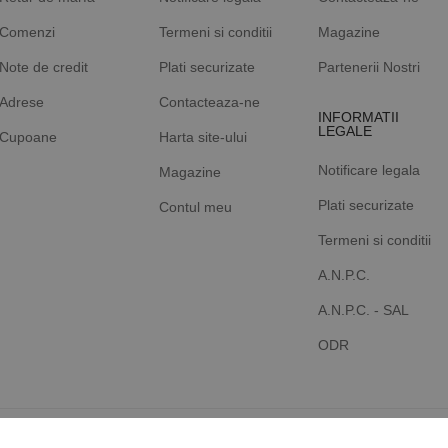
Comenzi
Termeni si conditii
Magazine
Note de credit
Plati securizate
Partenerii Nostri
Adrese
Contacteaza-ne
INFORMATII
LEGALE
Cupoane
Harta site-ului
Notificare legala
Magazine
Plati securizate
Contul meu
Termeni si conditii
A.N.P.C.
A.N.P.C. - SAL
ODR