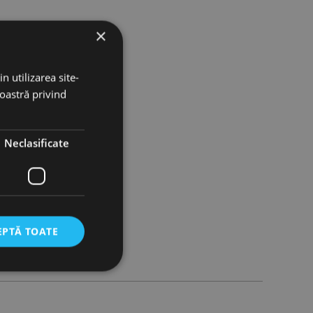
×
n utilizarea site-
noastră privind
Neclasificate
EPTĂ TOATE
icate