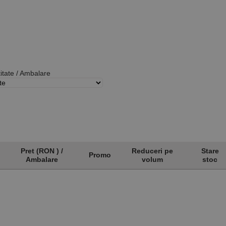
itate / Ambalare
Pret (RON ) /
Reduceri pe
Stare
Promo
Ambalare
volum
stoc
Pret (RON ) /
Promo
Reduceri pe
Stare
Ambalare
volum
stoc