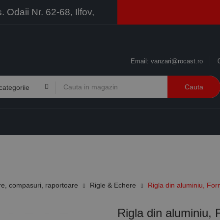
Odaii Nr. 62-68, Ilfov,
Email:
vanzari@rocast.ro
Cauta
BRANDURI
CONTACT
RESURSE
BUSINESS
re, compasuri, raportoare
Rigle & Echere
Rigla din aluminiu, For
Rigla din aluminiu,