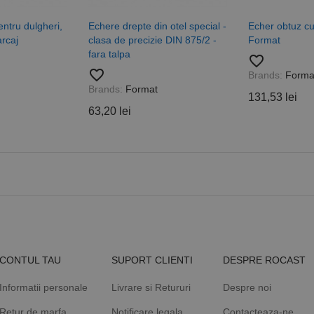
.rocast.ro
2 ani
Acest cookie este folosit de Google Analytics pentru a persist
entru dulgheri,
Echere drepte din otel special -
Echer obtuz cu
arcaj
clasa de precizie DIN 875/2 -
Format
fara talpa
favorite_border
favorite_border
Brands:
Forma
Brands:
Format
131,53 lei
63,20 lei
CONTUL TAU
SUPORT CLIENTI
DESPRE ROCAST
Informatii personale
Livrare si Retururi
Despre noi
Retur de marfa
Notificare legala
Contacteaza-ne