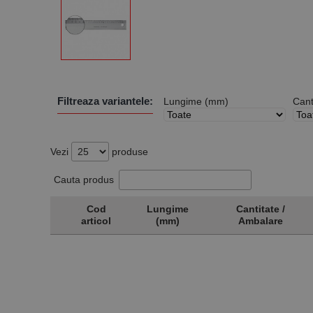
Filtreaza variantele:
Lungime (mm)
Cant
Vezi
produse
Cauta produs
Cod
Lungime
Cantitate /
articol
(mm)
Ambalare
Cod
Lungime
Cantitate /
articol
(mm)
Ambalare