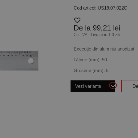
Cod articol: US19.07.022C
favorite_border
De la 99,21 lei
Cu TVA
Livrare in 1-3 zile
Execuție din aluminiu anodizat
Lățime (mm): 50
Grosime (mm): 5
Vezi variante
De