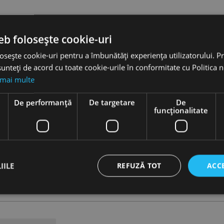
eb folosește cookie-uri
osește cookie-uri pentru a îmbunătăți experiența utilizatorului. Pri
unteți de acord cu toate cookie-urile în conformitate cu Politica 
 mai multe
e
De performanță
De targetare
De
funcţionalitate
IILE
REFUZĂ TOT
ACC
ct necesare
De performanță
De targetare
De funcţionalitate
Neclasif