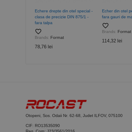
_ga_DLLLWQBGGX
Echere drepte din otel special -
Echer din otel p
clasa de precizie DIN 875/1 -
fara gauri de m
fara talpa
favorite_border
favorite_border
Brands:
Format
Brands:
Format
114,32 lei
78,76 lei
Otopeni, Sos. Odaii Nr. 62-68, Judet ILFOV, 075100
CIF: RO13535090
Reg. Com: J23/3561/2016