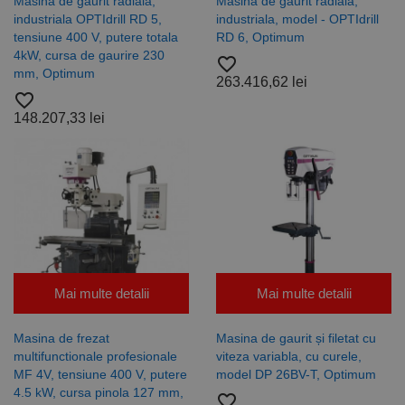
Masina de gaurit radiala,
Masina de gaurit radiala,
industriala OPTIdrill RD 5,
industriala, model - OPTIdrill
tensiune 400 V, putere totala
RD 6, Optimum
4kW, cursa de gaurire 230
favorite_border
mm, Optimum
263.416,62 lei
favorite_border
148.207,33 lei
Mai multe detalii
Mai multe detalii
Masina de frezat
Masina de gaurit și filetat cu
multifunctionale profesionale
viteza variabla, cu curele,
MF 4V, tensiune 400 V, putere
model DP 26BV-T, Optimum
4.5 kW, cursa pinola 127 mm,
favorite_border