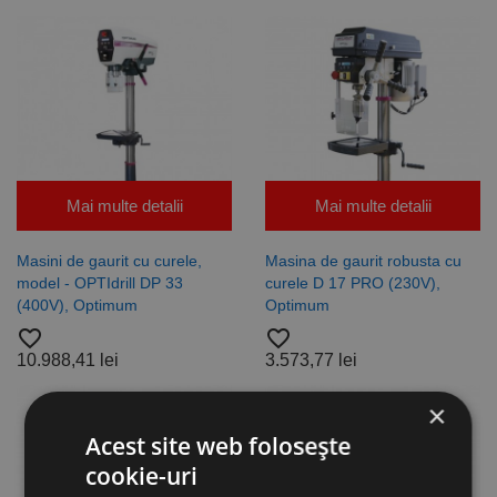
Mai multe detalii
Mai multe detalii
Masini de gaurit cu curele,
Masina de gaurit robusta cu
model - OPTIdrill DP 33
curele D 17 PRO (230V),
(400V), Optimum
Optimum
favorite_border
favorite_border
10.988,41 lei
3.573,77 lei
×
Acest site web folosește
cookie-uri