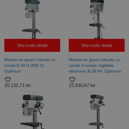
Mai multe detalii
Mai multe detalii
Masina de gaurit robusta cu
Masina de gaurit robusta cu
curele B 34 H (400 V),
curele si turatie reglabila
Optimum
electronic B 28 HV, Optimum
favorite_border
favorite_border
20.132,71 lei
22.930,67 lei