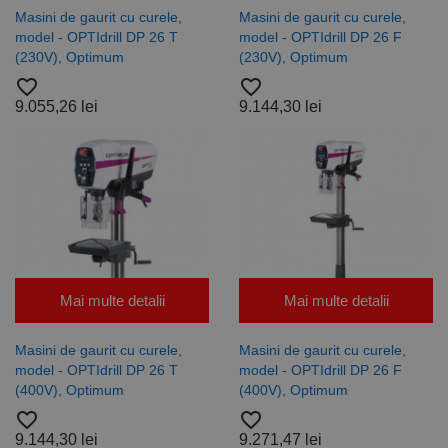
Masini de gaurit cu curele,
Masini de gaurit cu curele,
model - OPTIdrill DP 26 T
model - OPTIdrill DP 26 F
(230V), Optimum
(230V), Optimum
favorite_border
favorite_border
9.055,26 lei
9.144,30 lei
Mai multe detalii
Mai multe detalii
Masini de gaurit cu curele,
Masini de gaurit cu curele,
model - OPTIdrill DP 26 T
model - OPTIdrill DP 26 F
(400V), Optimum
(400V), Optimum
favorite_border
favorite_border
9.144,30 lei
9.271,47 lei