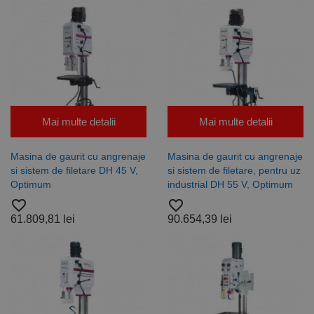
preferințele
de
consimțământ
ale cookie-
urilor
vizitatorilor.
Este necesar
ca bannerul
cookie
Cookie-
Script.com să
funcționeze
corect.
Mai multe detalii
Mai multe detalii
Google
Privacy Policy
PHPSESSID
65 ani 8
Cookie
PHP.net
luni
generat de
www.rocast.ro
Masina de gaurit cu angrenaje
Masina de gaurit cu angrenaje
aplicații
bazate pe
si sistem de filetare DH 45 V,
si sistem de filetare, pentru uz
limbajul PHP.
Optimum
industrial DH 55 V, Optimum
Acesta este un
identificator
favorite_border
favorite_border
de scop
general
61.809,81 lei
90.654,39 lei
utilizat pentru
menținerea
variabilelor de
sesiune ale
utilizatorului.
În mod
normal, este
un număr
generat