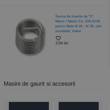
Saiba plata forma
tip "S",
125 ISO 7089, ote
n, DIN 8140
A4/A2, Alama, Nyl
- M 36, otel
favorite_border
37,52 lei
Masini de gaurit si accesorii