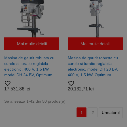
Mai multe detalii
Mai multe detalii
Masina de gaurit robusta cu
Masina de gaurit robusta cu
curele si turatie reglabila
curele si turatie reglabila
electronic, 400 V, 1.5 kW,
electronic, model DH 28 BV,
model DH 24 BV, Optimum
400 V, 1.5 kW, Optimum
favorite_border
favorite_border
17.531,86 lei
20.132,71 lei
Se afiseaza 1-42 din 50 produs(e)
1
2
Urmatorul