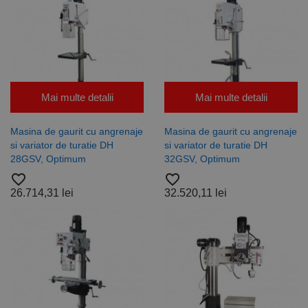
campanii
pentru
rapoartele
de analiză a
site-urilor.
_ga_DLLLWQBGGX
.rocast.ro
2 ani
Acest cookie
este folosit
de Google
Analytics
Mai multe detalii
Mai multe detalii
pentru a
persista
starea
sesiunii.
Masina de gaurit cu angrenaje
Masina de gaurit cu angrenaje
si variator de turatie DH
si variator de turatie DH
28GSV, Optimum
32GSV, Optimum
favorite_border
favorite_border
26.714,31 lei
32.520,11 lei