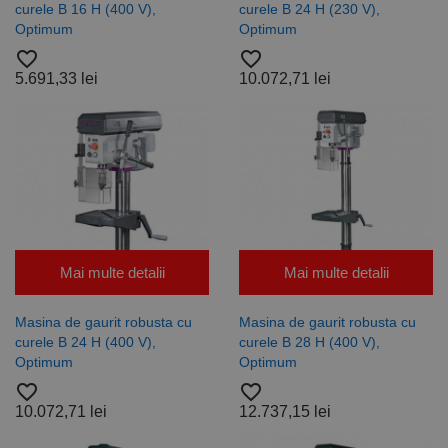
curele B 16 H (400 V),
curele B 24 H (230 V),
Optimum
Optimum
favorite_border
favorite_border
5.691,33 lei
10.072,71 lei
Mai multe detalii
Mai multe detalii
Masina de gaurit robusta cu
Masina de gaurit robusta cu
curele B 24 H (400 V),
curele B 28 H (400 V),
Optimum
Optimum
favorite_border
favorite_border
10.072,71 lei
12.737,15 lei