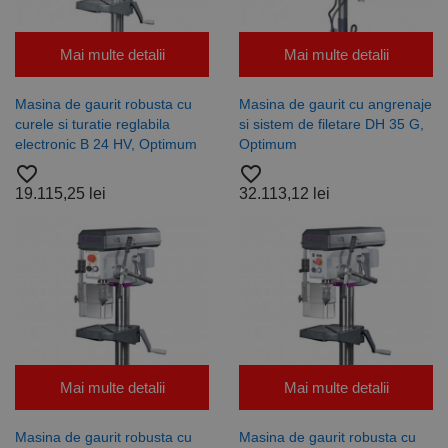
Mai multe detalii
Mai multe detalii
Masina de gaurit robusta cu
Masina de gaurit cu angrenaje
curele si turatie reglabila
si sistem de filetare DH 35 G,
electronic B 24 HV, Optimum
Optimum
favorite_border
favorite_border
19.115,25 lei
32.113,12 lei
Mai multe detalii
Mai multe detalii
Masina de gaurit robusta cu
Masina de gaurit robusta cu