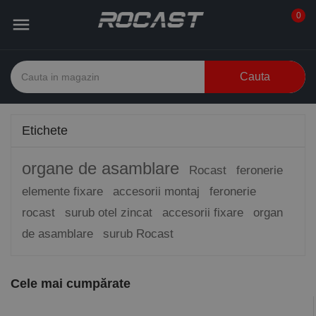
0

Cauta
Etichete
organe de asamblare
Rocast
feronerie
elemente fixare
accesorii montaj
feronerie
rocast
surub otel zincat
accesorii fixare
organ
de asamblare
surub Rocast
Cele mai cumpărate