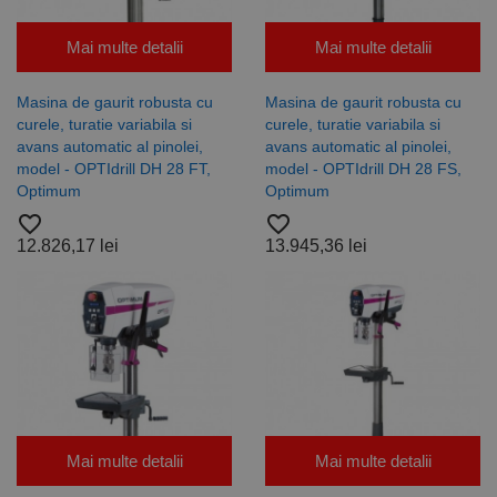
Mai multe detalii
Mai multe detalii
Masina de gaurit robusta cu
Masina de gaurit robusta cu
curele, turatie variabila si
curele, turatie variabila si
avans automatic al pinolei,
avans automatic al pinolei,
model - OPTIdrill DH 28 FT,
model - OPTIdrill DH 28 FS,
Optimum
Optimum
favorite_border
favorite_border
12.826,17 lei
13.945,36 lei
Mai multe detalii
Mai multe detalii