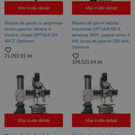
Mai multe detalii
Mai multe detalii
Masina de gaurit cu angrenaje
Masina de gaurit radiala,
pentru gaurire, filetare si
industriala OPTIdrill RD 4,
frezare, model OPTIdrill DH
tensiune 400V, putere motor 3
40CT, Optimum
kW, cursa de gaurire 220 mm,
Optimum
favorite_border
favorite_border
21.092,91 lei
109.521,64 lei
Mai multe detalii
Mai multe detalii