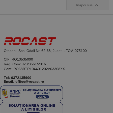

Inapoi sus
Otopeni, Sos. Odaii Nr. 62-68, Judet ILFOV, 075100
CIF: RO13535090
Reg. Com: J23/3561/2016
Cont: RO68BTRL04401202A03368XX
Tel:
0372135900
Email: office@rocast.ro