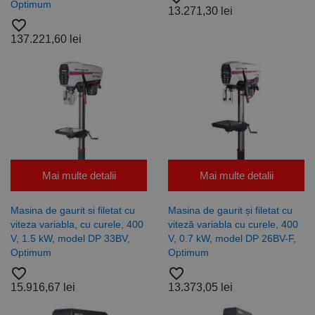
Optimum
13.271,30 lei
favorite_border
137.221,60 lei
Mai multe detalii
Mai multe detalii
Masina de gaurit si filetat cu
Masina de gaurit și filetat cu
viteza variabla, cu curele, 400
viteză variabla cu curele, 400
V, 1.5 kW, model DP 33BV,
V, 0.7 kW, model DP 26BV-F,
Optimum
Optimum
favorite_border
favorite_border
15.916,67 lei
13.373,05 lei