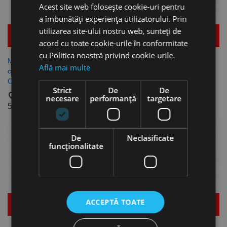
Acest site web folosește cookie-uri pentru
a îmbunătăți experiența utilizatorului. Prin
utilizarea site-ului nostru web, sunteți de
Mai multe detalii
Mai multe detalii
acord cu toate cookie-urile în conformitate
cu Politica noastră privind cookie-urile.
Masina de gaurit robusta cu
Masina de gaurit robusta cu
Află mai multe
curele D 23 Pro (400 V),
curele D 26 Pro (400 V),
Optimum
Optimum
Strict
De
De
favorite_border
favorite_border
necesare
performanță
targetare
5.068,15 lei
5.621,38 lei
De
Neclasificate
funcţionalitate
ACCEPTĂ TOATE
Mai multe detalii
Mai multe detalii