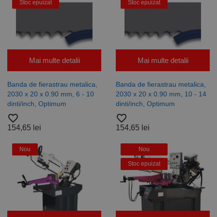
Stoc epuizat
Stoc epuizat
Mai multe detalii
Mai multe detalii
Banda de fierastrau metalica,
Banda de fierastrau metalica,
2030 x 20 x 0.90 mm, 6 - 10
2030 x 20 x 0.90 mm, 10 - 14
dinti/inch, Optimum
dinti/inch, Optimum
favorite_border
favorite_border
154,65 lei
154,65 lei
Nou
Nou
Stoc epuizat