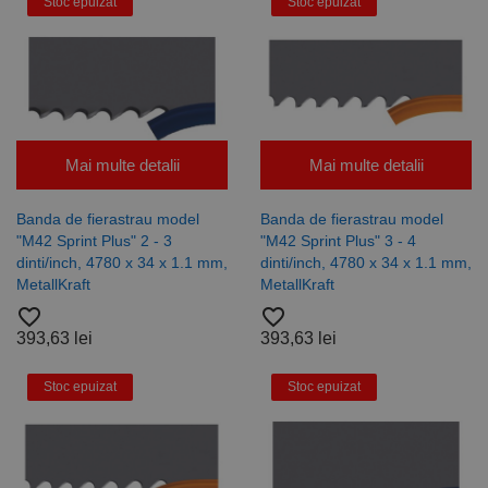
Stoc epuizat
Stoc epuizat
de scop
general
utilizat pentru
menținerea
variabilelor de
sesiune ale
utilizatorului.
În mod
normal, este
un număr
generat
Mai multe detalii
Mai multe detalii
aleatoriu,
modul în care
este utilizat
Banda de fierastrau model
Banda de fierastrau model
poate fi
specific site-
"M42 Sprint Plus" 2 - 3
"M42 Sprint Plus" 3 - 4
ului, dar un
dinti/inch, 4780 x 34 x 1.1 mm,
dinti/inch, 4780 x 34 x 1.1 mm,
bun exemplu
MetallKraft
MetallKraft
este
menținerea
favorite_border
favorite_border
stării de
conectare
393,63 lei
393,63 lei
pentru un
utilizator între
pagini.
Stoc epuizat
Stoc epuizat
Furnizor /
Nume
Expirare
Descriere