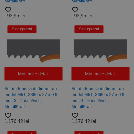
MetallKraft
MetallKraft
Furnizor /
Nume
Expirare
Descriere
favorite_border
favorite_border
Domeniu
193,95 lei
193,95 lei
CookieScriptConsent
1 lună
Acest cookie
CookieScript
este utilizat
www.rocast.ro
de serviciul
Stoc epuizat
Stoc epuizat
Cookie-
Script.com
pentru a
aminti
preferințele
de
consimțământ
ale cookie-
urilor
vizitatorilor.
Mai multe detalii
Mai multe detalii
Este necesar
ca bannerul
cookie
Cookie-
Set de 5 benzi de fierastrau
Set de 5 benzi de fierastrau
Script.com să
model M51, 3660 x 27 x 0.9
model M51, 3660 x 27 x 0.9
funcționeze
corect.
mm, 3 - 4 dinti/inch,
mm, 4 - 6 dinti/inch,
Google
MetallKraft
MetallKraft
Privacy Policy
PHPSESSID
65 ani 8
Cookie
PHP.net
luni
generat de
www.rocast.ro
favorite_border
favorite_border
aplicații
bazate pe
1.176,42 lei
1.176,42 lei
limbajul PHP.
Acesta este un
identificator