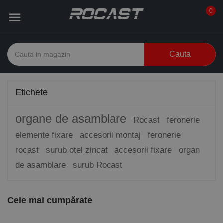
0

Cauta
Etichete
organe de asamblare
Rocast
feronerie
elemente fixare
accesorii montaj
feronerie
rocast
surub otel zincat
accesorii fixare
organ
de asamblare
surub Rocast
Cele mai cumpărate