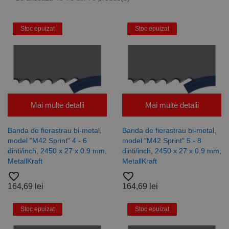
Stoc epuizat
Stoc epuizat
Mai multe detalii
Mai multe detalii
Banda de fierastrau bi-metal,
Banda de fierastrau bi-metal,
model "M42 Sprint" 4 - 6
model "M42 Sprint" 5 - 8
dinti/inch, 2450 x 27 x 0.9 mm,
dinti/inch, 2450 x 27 x 0.9 mm,
MetallKraft
MetallKraft
favorite_border
favorite_border
164,69 lei
164,69 lei
Stoc epuizat
Stoc epuizat