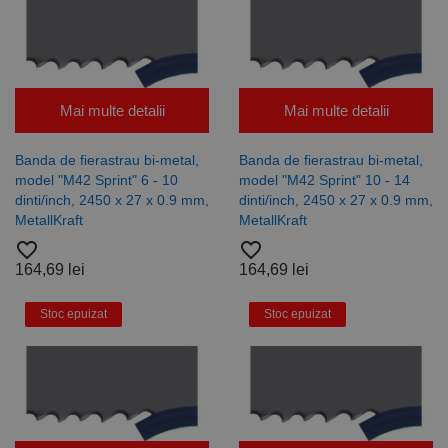
Mai multe detalii
Mai multe detalii
Banda de fierastrau bi-metal,
Banda de fierastrau bi-metal,
model "M42 Sprint" 6 - 10
model "M42 Sprint" 10 - 14
dinti/inch, 2450 x 27 x 0.9 mm,
dinti/inch, 2450 x 27 x 0.9 mm,
MetallKraft
MetallKraft
favorite_border
favorite_border
164,69 lei
164,69 lei
Stoc epuizat
Stoc epuizat