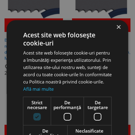
×
Mai multe detalii
Mai multe detalii
Acest site web folosește
Banda de fierastrau bi-metal,
Banda de fierastrau bi-metal,
cookie-uri
model "M51 Sprint Plus" 3 - 4
model "M51 Sprint Plus" 4 - 6
Acest site web folosește cookie-uri pentru
dinti/inch, 2720 x 27 x 0.9 mm,
dinti/inch, 2720 x 27 x 0.9 mm,
MetallKraft
MetallKraft
a îmbunătăți experiența utilizatorului. Prin
favorite_border
favorite_border
utilizarea site-ului nostru web, sunteți de
253,72 lei
253,72 lei
acord cu toate cookie-urile în conformitate
cu Politica noastră privind cookie-urile.
Stoc epuizat
Stoc epuizat
Află mai multe
Strict
De
De
necesare
performanță
targetare
De
Neclasificate
Mai multe detalii
Mai multe detalii