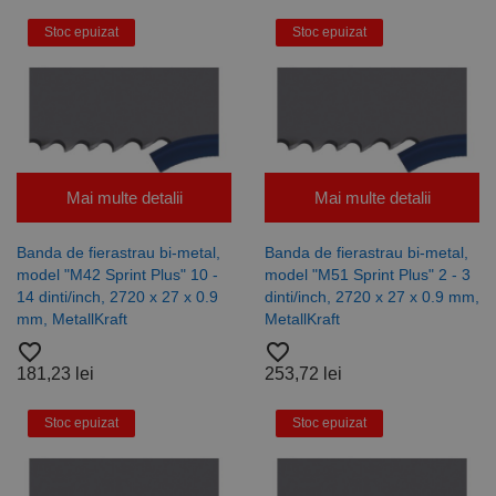
Stoc epuizat
Stoc epuizat
Mai multe detalii
Mai multe detalii
Banda de fierastrau bi-metal,
Banda de fierastrau bi-metal,
model "M42 Sprint Plus" 10 -
model "M51 Sprint Plus" 2 - 3
14 dinti/inch, 2720 x 27 x 0.9
dinti/inch, 2720 x 27 x 0.9 mm,
mm, MetallKraft
MetallKraft
favorite_border
favorite_border
181,23 lei
253,72 lei
Stoc epuizat
Stoc epuizat