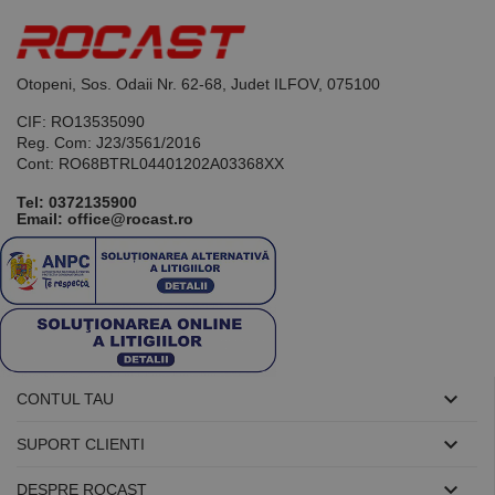
Otopeni, Sos. Odaii Nr. 62-68, Judet ILFOV, 075100
CIF: RO13535090
Reg. Com: J23/3561/2016
Cont: RO68BTRL04401202A03368XX
Tel:
0372135900
Email: office@rocast.ro

CONTUL TAU

SUPORT CLIENTI

DESPRE ROCAST