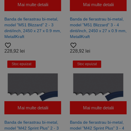
Mai multe detalii
Mai multe detalii
Banda de fierastrau bi-metal,
Banda de fierastrau bi-metal,
model "M51 Blizzard" 2 - 3
model "M51 Blizzard" 3 - 4
dinti/inch, 2450 x 27 x 0.9 mm,
dinti/inch, 2450 x 27 x 0.9 mm,
MetallKraft
MetallKraft
favorite_border
favorite_border
228,92 lei
228,92 lei
Stoc epuizat
Stoc epuizat
Mai multe detalii
Mai multe detalii
Banda de fierastrau bi-metal,
Banda de fierastrau bi-metal,
model "M42 Sprint Plus" 2 - 3
model "M42 Sprint Plus" 3 - 4