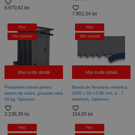
favorite_border
favorite_border
6.670,62 lei
7.802,54 lei
Nou
Nou
Stoc epuizat
Stoc epuizat
Mai multe detalii
Mai multe detalii
Postament robust pentru
Banda de fierastrau metalica,
sistem de racire, greutate neta
2030 x 20 x 0.90 mm, 6 - 7
49 kg, Optimum
dinti/inch, Optimum
favorite_border
favorite_border
2.238,38 lei
154,65 lei
Nou
Nou