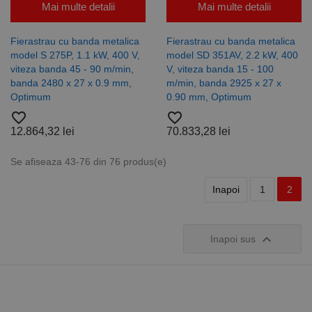
Mai multe detalii
Mai multe detalii
Fierastrau cu banda metalica
Fierastrau cu banda metalica
model S 275P, 1.1 kW, 400 V,
model SD 351AV, 2.2 kW, 400
viteza banda 45 - 90 m/min,
V, viteza banda 15 - 100
banda 2480 x 27 x 0.9 mm,
m/min, banda 2925 x 27 x
Optimum
0.90 mm, Optimum
favorite_border
favorite_border
12.864,32 lei
70.833,28 lei
Se afiseaza 43-76 din 76 produs(e)
Inapoi
1
2

Inapoi sus