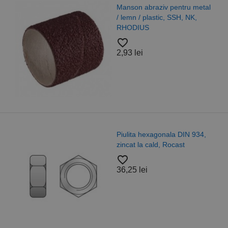
Manson abraziv pentru metal
/ lemn / plastic, SSH, NK,
RHODIUS
favorite_border
2,93 lei
Piulita hexagonala DIN 934,
zincat la cald, Rocast
favorite_border
36,25 lei