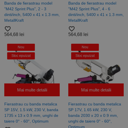
Banda de fierastrau model
Banda de fierastrau model
schimb de
fiecare
anunțuri.
solicitare de
"M42 Sprint Plus", 2 - 3
"M42 Sprint Plus", 4 - 6
pagină dintr-
dinti/inch, 5400 x 41 x 1.3 mm,
dinti/inch, 5400 x 41 x 1.3 mm,
un site și
este utilizat
MetallKraft
MetallKraft
pentru a
favorite_border
favorite_border
calcula
datele
564,68 lei
564,68 lei
despre
vizitatori,
sesiuni și
Nou
Nou
campanii
pentru
rapoartele
Stoc epuizat
Stoc epuizat
de analiză a
site-urilor.
_ga_DLLLWQBGGX
.rocast.ro
2 ani
Acest cookie
este folosit
de Google
Analytics
pentru a
Mai multe detalii
Mai multe detalii
persista
starea
sesiunii.
Fierastrau cu banda metalica
Fierastrau cu banda metalica
SP 15V, 1.5 kW, 230 V, banda
SP 17V, 1.65 kW, 230 V,
1735 x 13 x 0.9 mm, unghi de
banda 2030 x 20 x 0.9 mm,
taiere 0° - 60°, Optimum
unghi de taiere 0° - 60°,
Optimum