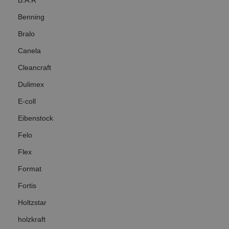
B.A.R
Benning
Bralo
Canela
Cleancraft
Dulimex
E-coll
Eibenstock
Felo
Flex
Format
Fortis
Holtzstar
holzkraft