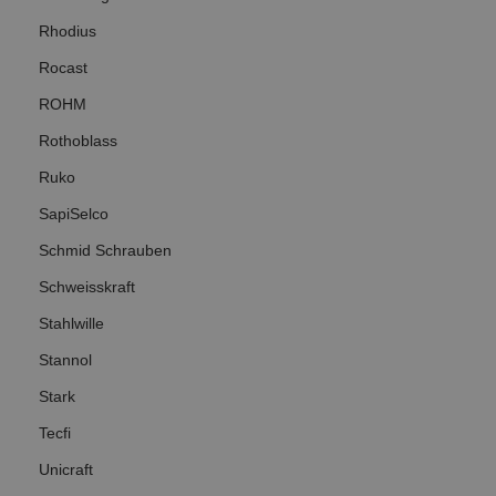
Rhodius
Rocast
ROHM
Rothoblass
Ruko
SapiSelco
Schmid Schrauben
Schweisskraft
Stahlwille
Stannol
Stark
Tecfi
Unicraft