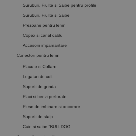
aplicații
Suruburi, Piulite si Saibe pentru profile
bazate pe
limbajul PHP.
Acesta este un
Suruburi, Piulite si Saibe
identificator
de scop
Prezoane pentru lemn
general
utilizat pentru
menținerea
Copex si canal cablu
variabilelor de
sesiune ale
Accesorii impamantare
utilizatorului.
În mod
Conectori pentru lemn
normal, este
un număr
generat
Placute si Coltare
aleatoriu,
modul în care
Legaturi de colt
este utilizat
poate fi
specific site-
Suporti de grinda
ului, dar un
bun exemplu
Placi si benzi perforate
este
menținerea
Piese de imbinare si ancorare
stării de
conectare
pentru un
Suporti de stalp
utilizator între
pagini.
Cuie si saibe "BULLDOG