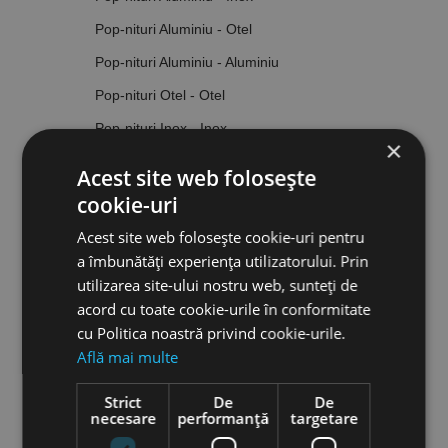
Pop-nituri Aluminiu - Otel
Pop-nituri Aluminiu - Aluminiu
Pop-nituri Otel - Otel
Pop-nituri Inox - Inox
×
Pop-nituri Cupru - Otel
Acest site web folosește
Pop-nituri Cupru - Bronz
cookie-uri
Piulite-nit
Acest site web folosește cookie-uri pentru
a îmbunătăți experiența utilizatorului. Prin
Piulite-nit Otel
utilizarea site-ului nostru web, sunteți de
Piulite-nit Inox
acord cu toate cookie-urile în conformitate
Piulite-nit Aluminiu
cu Politica noastră privind cookie-urile.
Află mai multe
Sisteme de fixare
Dibluri, suporti & seturi de fixare
Strict
De
De
necesare
performanță
targetare
Dibluri si combinatii