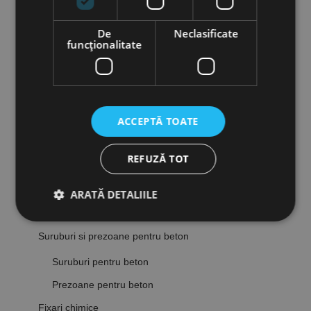
Seturi de fixare
De
Neclasificate
Dibluri & Suporti
funcţionalitate
Suporti pentru calorifere
Fixari cu dibluri metalice
Cutii MIX
ACCEPTĂ TOATE
Conexpanduri, piulite expandabile & ancore pentru
usi
REFUZĂ TOT
Conexpanduri
Ancore pentru ferestre si usi
ARATĂ DETALIILE
Piulite expandabile
Suruburi si prezoane pentru beton
Strict necesare
De performanță
Suruburi pentru beton
De targetare
De funcţionalitate
Prezoane pentru beton
Neclasificate
Fixari chimice