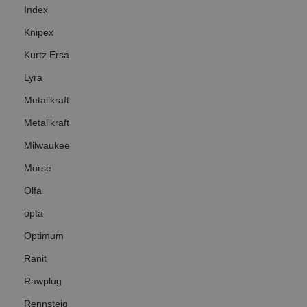
Index
Knipex
Kurtz Ersa
Lyra
Metallkraft
Metallkraft
Milwaukee
Morse
Olfa
opta
Optimum
Ranit
Rawplug
Rennsteig