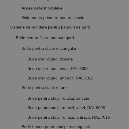
normal de
generat
un centru
aleatoriu ca
Accesorii termoizolatie
de date
identificator
terță parte
de client.
Sisteme de prindere pentru schele
sau de un
Este inclus în
schimb de
fiecare
anunțuri.
solicitare de
Sisteme de prindere pentru panouri de gard
pagină dintr-
un site și
Bride pentru fixare panouri gard
este utilizat
pentru a
calcula
Bride pentru stalpi rectangulari
datele
despre
vizitatori,
Bride otel rotund, zincate
sesiuni și
campanii
Bride otel rotund, verzi, RAL 6005
pentru
rapoartele
Bride otel rotund, antracit, RAL 7016
de analiză a
site-urilor.
Bride pentru stalpi rotunzi
_ga_DLLLWQBGGX
.rocast.ro
2 ani
Acest cookie
este folosit
Bride pentru stalpi rotunzi, zincate
de Google
Analytics
pentru a
Bride pentru stalpi rotunzi, verzi, RAL 6005
persista
starea
Bride pentru stalpi rontuzi, antracit, RAL 7016
sesiunii.
Bride banda pentru stalpi rectangulari